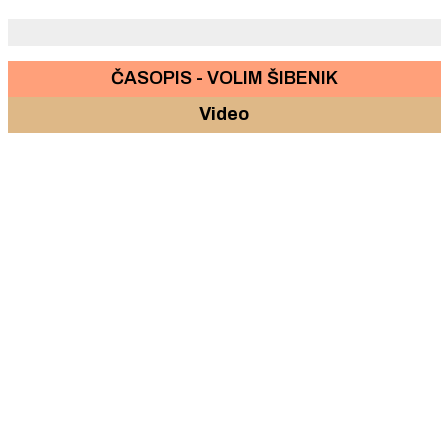
pojedinačnih i 8 ekipnih titula prvaka Jadranske
regije.
ČASOPIS - VOLIM ŠIBENIK
Video