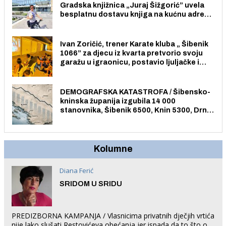
Gradska knjižnica „Juraj Šižgorić” uvela
besplatnu dostavu knjiga na kućnu adresu
električnim biciklom.
Ivan Zoričić, trener Karate kluba „ Šibenik
1066” za djecu iz kvarta pretvorio svoju
garažu u igraonicu, postavio ljuljačke i
trampolin i organizirao dječje ljetno kino.
DEMOGRAFSKA KATASTROFA / Šibensko-
kninska županija izgubila 14 000
stanovnika, Šibenik 6500, Knin 5300, Drniš
1758, Skradin 625, Vodice 275...
Kolumne
Diana Ferić
SRIDOM U SRIDU
PREDIZBORNA KAMPANJA / Vlasnicima privatnih dječjih vrtića
nije lako slušati Restovićeva obećanja jer ispada da to što oni