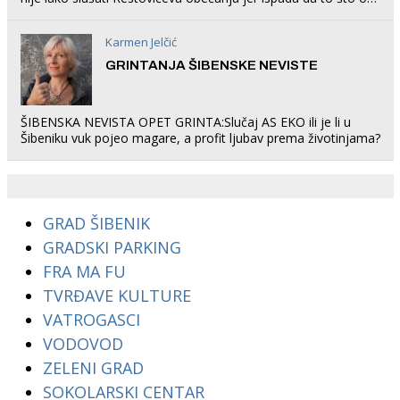
rade u Šibeniku ne postoji
Karmen Jelčić
GRINTANJA ŠIBENSKE NEVISTE
ŠIBENSKA NEVISTA OPET GRINTA:Slučaj AS EKO ili je li u
Šibeniku vuk pojeo magare, a profit ljubav prema životinjama?
GRAD ŠIBENIK
GRADSKI PARKING
FRA MA FU
TVRĐAVE KULTURE
VATROGASCI
VODOVOD
ZELENI GRAD
SOKOLARSKI CENTAR