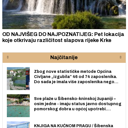
OD NAJVIŠEG DO NAJPOZNATIJEG: Pet lokacija
koje otkrivaju različitost slapova rijeke Krke
Najčitanije
Zbog nove statističke metode Općina
Civljane „izgubila” 46 od 74 zaposlenika.
Do sada je imala više zaposlenika nego
radno sposobnih osoba među svojih 170
stanovnika.
Sve plaže u Šibensko-kninskoj županiji –
osim jedne - imaju status javno dostupnog
pomorskog dobra u općoj upotrebi.
Pristup je slobodan i besplatan za sve
građane i posjetitelje.
KNJIGA NA KUĆNOM PRAGU / Šibenska