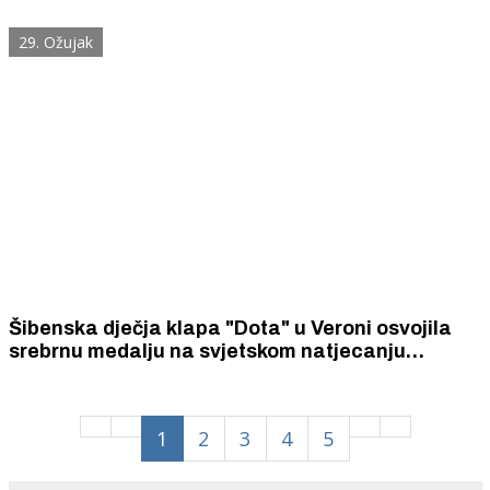
natjecanja puhača WOODWIND & BRASS
29. Ožujak
Šibenska dječja klapa "Dota" u Veroni osvojila
srebrnu medalju na svjetskom natjecanju
zborskih pjevača.
1
2
3
4
5