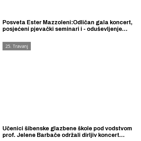
Posveta Ester Mazzoleni:Odličan gala koncert,
posjećeni pjevački seminari i - oduševljenje
akustikom tvrđave sv. Nikole
25. Travanj
Učenici šibenske glazbene škole pod vodstvom
prof. Jelene Barbače održali dirljiv koncert