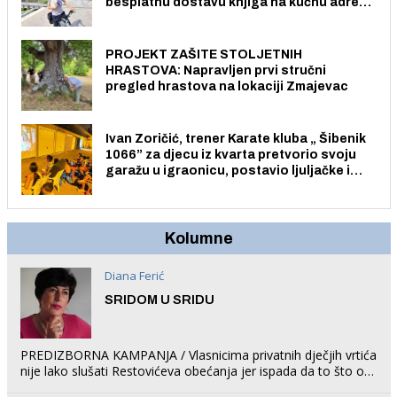
besplatnu dostavu knjiga na kućnu adresu
električnim biciklom.
PROJEKT ZAŠITE STOLJETNIH
HRASTOVA: Napravljen prvi stručni
pregled hrastova na lokaciji Zmajevac
Ivan Zoričić, trener Karate kluba „ Šibenik
1066” za djecu iz kvarta pretvorio svoju
garažu u igraonicu, postavio ljuljačke i
trampolin i organizirao dječje ljetno kino.
Kolumne
Diana Ferić
SRIDOM U SRIDU
PREDIZBORNA KAMPANJA / Vlasnicima privatnih dječjih vrtića
nije lako slušati Restovićeva obećanja jer ispada da to što oni
rade u Šibeniku ne postoji