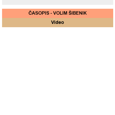
ČASOPIS - VOLIM ŠIBENIK
Video