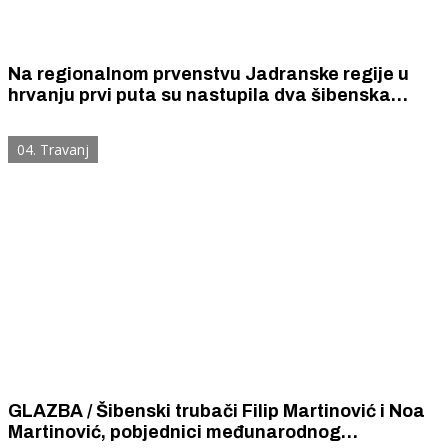
Na regionalnom prvenstvu Jadranske regije u
hrvanju prvi puta su nastupila dva šibenska
„Šibenik” i „Šibenik 022”. Osvojili su 25
pojedinačnih i 8 ekipnih titula prvaka Jadranske
04. Travanj
regije.
GLAZBA / Šibenski trubači Filip Martinović i Noa
Martinović, pobjednici međunarodnog