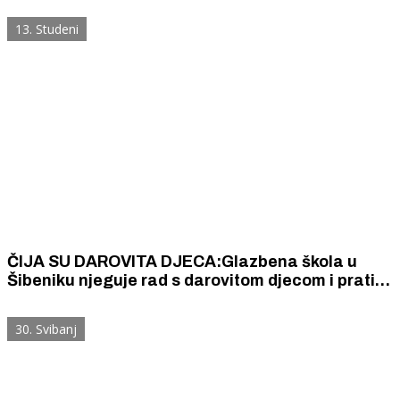
Daleki akordi
13. Studeni
ČIJA SU DAROVITA DJECA:Glazbena škola u
Šibeniku njeguje rad s darovitom djecom i prati
njihov razvoj
30. Svibanj