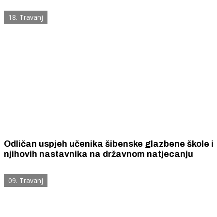
"Filmska večer u notama"
18. Travanj
Odličan uspjeh učenika šibenske glazbene škole i
njihovih nastavnika na državnom natjecanju
09. Travanj