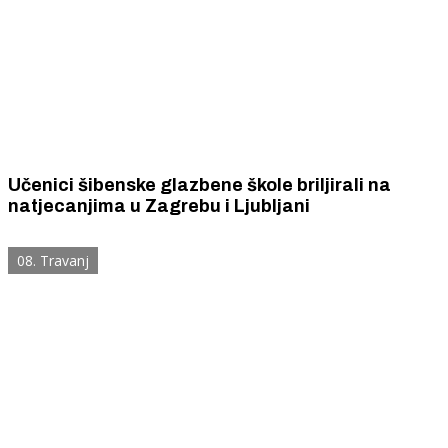
Učenici šibenske glazbene škole briljirali na
natjecanjima u Zagrebu i Ljubljani
08. Travanj