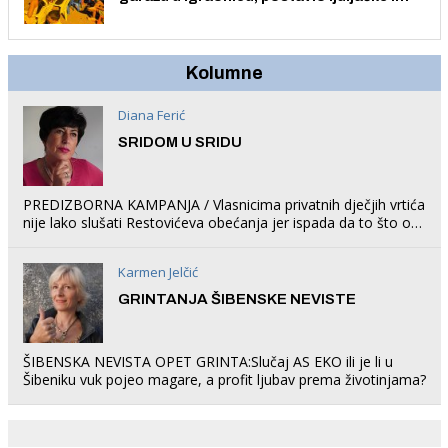
trampolin i organizirao dječje ljetno kino.
Kolumne
Diana Ferić
SRIDOM U SRIDU
PREDIZBORNA KAMPANJA / Vlasnicima privatnih dječjih vrtića
nije lako slušati Restovićeva obećanja jer ispada da to što oni
rade u Šibeniku ne postoji
Karmen Jelčić
GRINTANJA ŠIBENSKE NEVISTE
ŠIBENSKA NEVISTA OPET GRINTA:Slučaj AS EKO ili je li u
Šibeniku vuk pojeo magare, a profit ljubav prema životinjama?