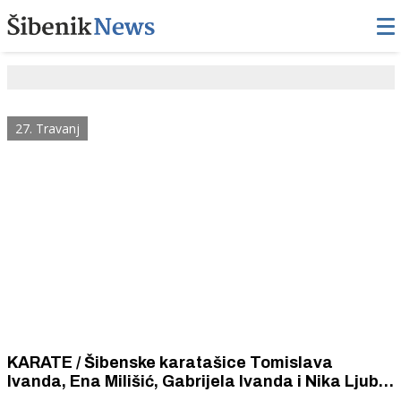
27. Travanj
KARATE / Šibenske karatašice Tomislava
Ivanda, Ena Milišić, Gabrijela Ivanda i Nika Ljubić
osvojile pojedinačno zlato srebro i broncu i