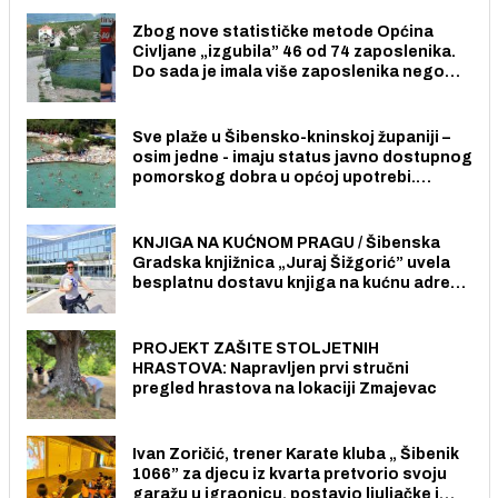
Zbog nove statističke metode Općina
Civljane „izgubila” 46 od 74 zaposlenika.
Do sada je imala više zaposlenika nego
radno sposobnih osoba među svojih 170
stanovnika.
Sve plaže u Šibensko-kninskoj županiji –
osim jedne - imaju status javno dostupnog
pomorskog dobra u općoj upotrebi.
Pristup je slobodan i besplatan za sve
građane i posjetitelje.
KNJIGA NA KUĆNOM PRAGU / Šibenska
Gradska knjižnica „Juraj Šižgorić” uvela
besplatnu dostavu knjiga na kućnu adresu
električnim biciklom.
PROJEKT ZAŠITE STOLJETNIH
HRASTOVA: Napravljen prvi stručni
pregled hrastova na lokaciji Zmajevac
Ivan Zoričić, trener Karate kluba „ Šibenik
1066” za djecu iz kvarta pretvorio svoju
garažu u igraonicu, postavio ljuljačke i