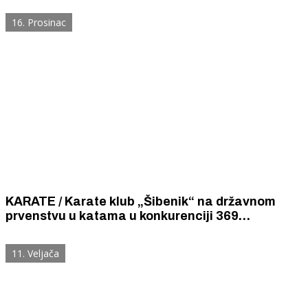
ekipno zlato na Split Karate Kupu
16. Prosinac
KARATE / Karate klub „Šibenik“ na državnom
prvenstvu u katama u konkurenciji 369
natjecatelja iz 55 klubova osvojio četiri brončane
medalje
11. Veljača