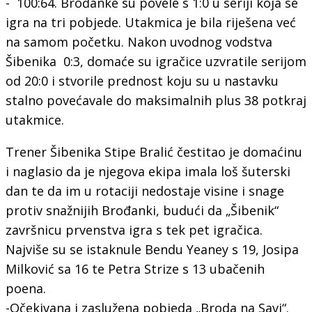
- 100:64. Brođanke su povele s 1:0 u seriji koja se
igra na tri pobjede. Utakmica je bila riješena već
na samom početku. Nakon uvodnog vodstva
Šibenika 0:3, domaće su igračice uzvratile serijom
od 20:0 i stvorile prednost koju su u nastavku
stalno povećavale do maksimalnih plus 38 potkraj
utakmice.
Trener Šibenika Stipe Bralić čestitao je domaćinu
i naglasio da je njegova ekipa imala loš šuterski
dan te da im u rotaciji nedostaje visine i snage
protiv snažnijih Brođanki, budući da „Šibenik“
završnicu prvenstva igra s tek pet igračica.
Najviše su se istaknule Bendu Yeaney s 19, Josipa
Milković sa 16 te Petra Strize s 13 ubačenih
poena.
-Očekivana i zaslužena pobjeda „Broda na Savi“.