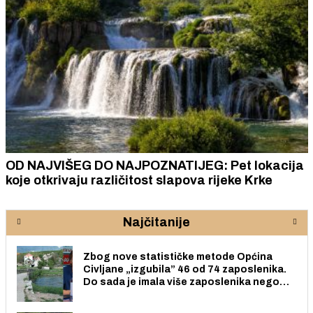
OD NAJVIŠEG DO NAJPOZNATIJEG: Pet lokacija
koje otkrivaju različitost slapova rijeke Krke
Najčitanije
Zbog nove statističke metode Općina
Civljane „izgubila” 46 od 74 zaposlenika.
Do sada je imala više zaposlenika nego
radno sposobnih osoba među svojih 170
stanovnika.