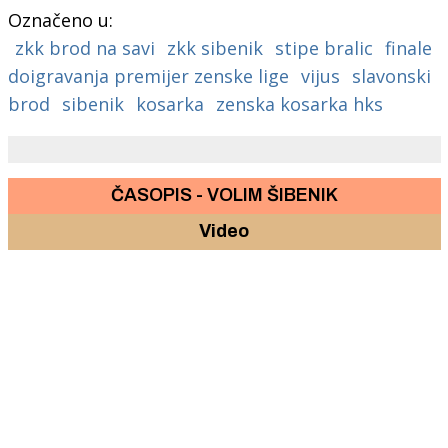
Označeno u:
zkk brod na savi
zkk sibenik
stipe bralic
finale
doigravanja premijer zenske lige
vijus
slavonski
brod
sibenik
kosarka
zenska kosarka hks
ČASOPIS - VOLIM ŠIBENIK
Video