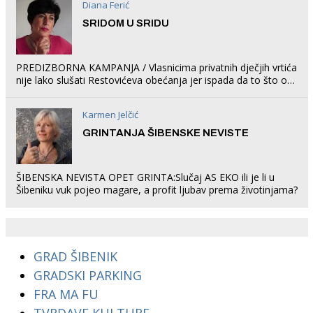
Diana Ferić
SRIDOM U SRIDU
PREDIZBORNA KAMPANJA / Vlasnicima privatnih dječjih vrtića
nije lako slušati Restovićeva obećanja jer ispada da to što oni
rade u Šibeniku ne postoji
Karmen Jelčić
GRINTANJA ŠIBENSKE NEVISTE
ŠIBENSKA NEVISTA OPET GRINTA:Slučaj AS EKO ili je li u
Šibeniku vuk pojeo magare, a profit ljubav prema životinjama?
GRAD ŠIBENIK
GRADSKI PARKING
FRA MA FU
TVRĐAVE KULTURE