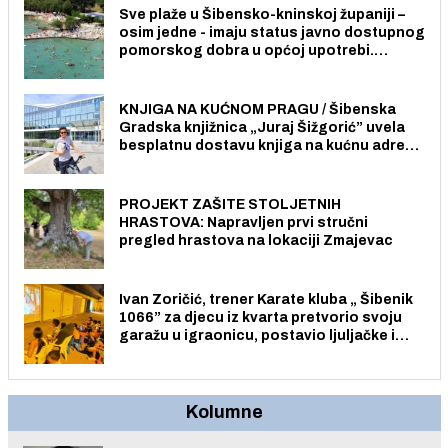
Sve plaže u Šibensko-kninskoj županiji –
osim jedne - imaju status javno dostupnog
pomorskog dobra u općoj upotrebi.
Pristup je slobodan i besplatan za sve
građane i posjetitelje.
KNJIGA NA KUĆNOM PRAGU / Šibenska
Gradska knjižnica „Juraj Šižgorić” uvela
besplatnu dostavu knjiga na kućnu adresu
električnim biciklom.
PROJEKT ZAŠITE STOLJETNIH
HRASTOVA: Napravljen prvi stručni
pregled hrastova na lokaciji Zmajevac
Ivan Zoričić, trener Karate kluba „ Šibenik
1066” za djecu iz kvarta pretvorio svoju
garažu u igraonicu, postavio ljuljačke i
trampolin i organizirao dječje ljetno kino.
Kolumne