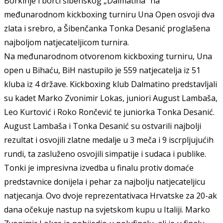
Borkinje i borci šibenskog „Dalmatina” na
međunarodnom kickboxing turniru Una Open osvoji dva
zlata i srebro, a Šibenčanka Tonka Desanić proglašena
najboljom natjecateljicom turnira.
Na međunarodnom otvorenom kickboxing turniru, Una
open u Bihaću, BiH nastupilo je 559 natjecatelja iz 51
kluba iz 4 države. Kickboxing klub Dalmatino predstavljali
su kadet Marko Zvonimir Lokas, juniori August Lambaša,
Leo Kurtović i Roko Rončević te juniorka Tonka Desanić.
August Lambaša i Tonka Desanić su ostvarili najbolji
rezultat i osvojili zlatne medalje u 3 meča i 9 iscrpljujućih
rundi, ta zasluženo osvojili simpatije i sudaca i publike.
Tonki je impresivna izvedba u finalu protiv domaće
predstavnice donijela i pehar za najbolju natjecateljicu
natjecanja. Ovo dvoje reprezentativaca Hrvatske za 20-ak
dana očekuje nastup na svjetskom kupu u Italiji. Marko