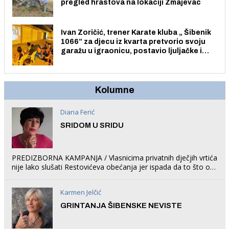
pregled hrastova na lokaciji Zmajevac
Ivan Zoričić, trener Karate kluba „ Šibenik
1066” za djecu iz kvarta pretvorio svoju
garažu u igraonicu, postavio ljuljačke i
trampolin i organizirao dječje ljetno kino.
Kolumne
Diana Ferić
SRIDOM U SRIDU
PREDIZBORNA KAMPANJA / Vlasnicima privatnih dječjih vrtića
nije lako slušati Restovićeva obećanja jer ispada da to što oni
rade u Šibeniku ne postoji
Karmen Jelčić
GRINTANJA ŠIBENSKE NEVISTE