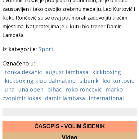
Zvonimir Lokas je pobijedio u polufinalu, ali je u finalu
zaustavljen i tako osvojio srebrnu medalju. Leo Kurtović i
Roko Rončević su se ovaj put morali zadovoljiti trećim
mjestima. Natjecateljima je u kutu bio trener Damir
Lambaša.
Iz kategorije:
Sport
Označeno u:
tonka desanic
august lambasa
kickboxing
kickboxing klub dalmatino
sibenik
leo kurtovic
una
una open
bihac
roko roncevic
marko
zvonimir lokas
damir lambasa
international
ČASOPIS - VOLIM ŠIBENIK
Video