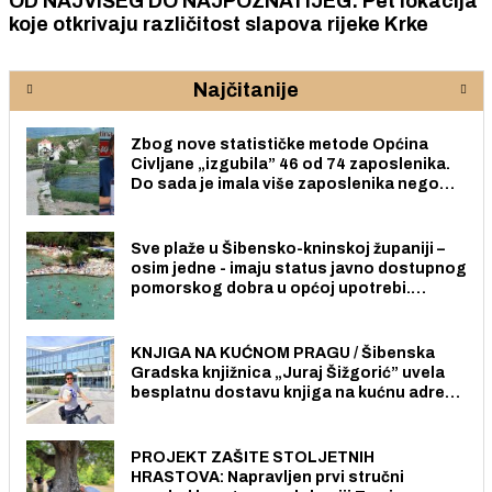
OD NAJVIŠEG DO NAJPOZNATIJEG: Pet lokacija
koje otkrivaju različitost slapova rijeke Krke
Najčitanije
Zbog nove statističke metode Općina
Civljane „izgubila” 46 od 74 zaposlenika.
Do sada je imala više zaposlenika nego
radno sposobnih osoba među svojih 170
stanovnika.
Sve plaže u Šibensko-kninskoj županiji –
osim jedne - imaju status javno dostupnog
pomorskog dobra u općoj upotrebi.
Pristup je slobodan i besplatan za sve
građane i posjetitelje.
KNJIGA NA KUĆNOM PRAGU / Šibenska
Gradska knjižnica „Juraj Šižgorić” uvela
besplatnu dostavu knjiga na kućnu adresu
električnim biciklom.
PROJEKT ZAŠITE STOLJETNIH
HRASTOVA: Napravljen prvi stručni