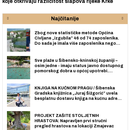
koje otkrivaju različitost slapova rijeke Krke
Najčitanije
Zbog nove statističke metode Općina
Civljane „izgubila” 46 od 74 zaposlenika.
Do sada je imala više zaposlenika nego
radno sposobnih osoba među svojih 170
stanovnika.
Sve plaže u Šibensko-kninskoj županiji –
osim jedne - imaju status javno dostupnog
pomorskog dobra u općoj upotrebi.
Pristup je slobodan i besplatan za sve
građane i posjetitelje.
KNJIGA NA KUĆNOM PRAGU / Šibenska
Gradska knjižnica „Juraj Šižgorić” uvela
besplatnu dostavu knjiga na kućnu adresu
električnim biciklom.
PROJEKT ZAŠITE STOLJETNIH
HRASTOVA: Napravljen prvi stručni
pregled hrastova na lokaciji Zmajevac