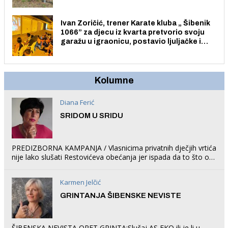
Ivan Zoričić, trener Karate kluba „ Šibenik
1066” za djecu iz kvarta pretvorio svoju
garažu u igraonicu, postavio ljuljačke i
trampolin i organizirao dječje ljetno kino.
Kolumne
Diana Ferić
SRIDOM U SRIDU
PREDIZBORNA KAMPANJA / Vlasnicima privatnih dječjih vrtića
nije lako slušati Restovićeva obećanja jer ispada da to što oni
rade u Šibeniku ne postoji
Karmen Jelčić
GRINTANJA ŠIBENSKE NEVISTE
ŠIBENSKA NEVISTA OPET GRINTA:Slučaj AS EKO ili je li u