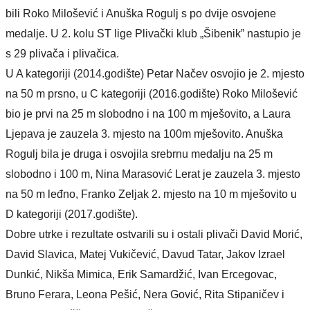
bili Roko Milošević i Anuška Rogulj s po dvije osvojene
medalje.
U
2. kol
u
ST lige
Plivački klub „Šibenik” nastupio je
s
29 plivača i plivačica.
U
A kategorij
i
(2014.godište) Petar Načev
osvojio je
2. mjesto
na
50 m prsno,
u
C kategorij
i
(2016.godište) Roko Milošević
bio je prvi na
25 m slobodno
i na
100 m mješovito,
a
Laura
Ljepava
je zauzela
3. mjesto
na
100m mješovito. Anuška
Rogulj
bila je druga i osvojila srebrnu medalju na
25 m
slobodno
i
100 m, Nina Marasović Lerat
je zauzela
3. mjesto
na
50 m leđno, Franko Zeljak 2. mjesto
na
10 m mješovito
u
D kategorij
i
(2017.godište).
Dobre utrke i rezultate ostvarili su i ostali plivači David Morić,
David Slavica, Matej Vukičević, Davud Tatar, Jakov Izrael
Dunkić, Nikša Mimica, Erik Samardžić, Ivan Ercegovac,
Bruno Ferara, Leona Pešić, Nera Gović, Rita Stipaničev i