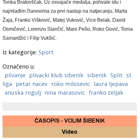
Tonka Bratovščak.
Uz osvajače medalja, pohvale idu i
najmlađim članovima za prvi nastup na natjecanju, Marta
Žaja, Franko Višković, Matej Vuković, Vice Belak, David
Osmičević, Lorenzo Stančić, Maro Pešo, Roko Gović, Toma
Samardžić i Filip Vukšić.
Iz kategorije:
Sport
Označeno u:
plivanje
plivacki klub sibenik
sibenik
Split
st
liga
petar nacev
roko milosevic
laura ljepava
anuska rogulj
nina marasovic
franko zeljak
ČASOPIS - VOLIM ŠIBENIK
Video