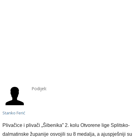
Podijeli:
Stanko Ferić
Plivačice i plivači „Šibenika”
2. kol
u
Otvorene lige
Splitsko-
dalmatinske županije
osvojili su
8 medalja,
a
ajuspješniji su