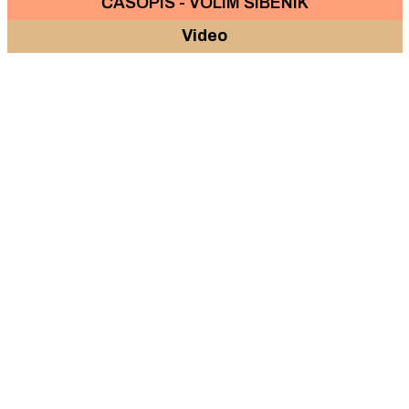
ČASOPIS - VOLIM ŠIBENIK
Video