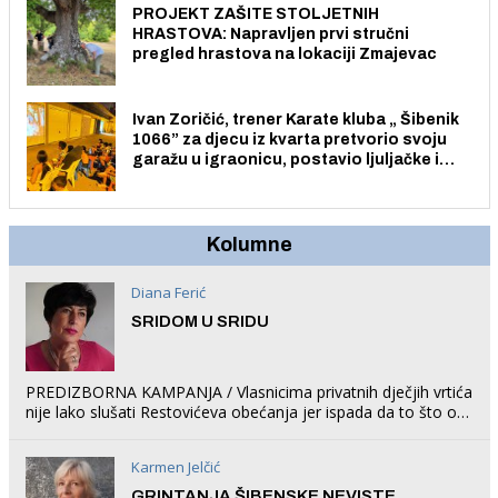
PROJEKT ZAŠITE STOLJETNIH
HRASTOVA: Napravljen prvi stručni
pregled hrastova na lokaciji Zmajevac
Ivan Zoričić, trener Karate kluba „ Šibenik
1066” za djecu iz kvarta pretvorio svoju
garažu u igraonicu, postavio ljuljačke i
trampolin i organizirao dječje ljetno kino.
Kolumne
Diana Ferić
SRIDOM U SRIDU
PREDIZBORNA KAMPANJA / Vlasnicima privatnih dječjih vrtića
nije lako slušati Restovićeva obećanja jer ispada da to što oni
rade u Šibeniku ne postoji
Karmen Jelčić
GRINTANJA ŠIBENSKE NEVISTE