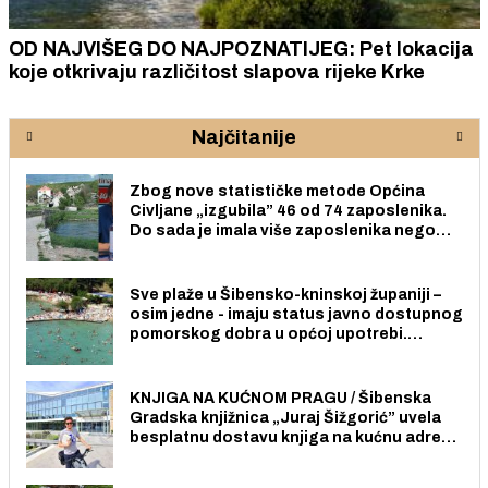
OD NAJVIŠEG DO NAJPOZNATIJEG: Pet lokacija
koje otkrivaju različitost slapova rijeke Krke
Najčitanije
Zbog nove statističke metode Općina
Civljane „izgubila” 46 od 74 zaposlenika.
Do sada je imala više zaposlenika nego
radno sposobnih osoba među svojih 170
stanovnika.
Sve plaže u Šibensko-kninskoj županiji –
osim jedne - imaju status javno dostupnog
pomorskog dobra u općoj upotrebi.
Pristup je slobodan i besplatan za sve
građane i posjetitelje.
KNJIGA NA KUĆNOM PRAGU / Šibenska
Gradska knjižnica „Juraj Šižgorić” uvela
besplatnu dostavu knjiga na kućnu adresu
električnim biciklom.