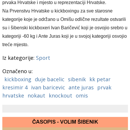
prvaka Hrvatske i mjesto u reprezentaciji Hrvatske.
Na Prvenstvu Hrvatske u kickboxingu za sve starosne
kategorije koje je održano u Omišu odlične rezultate ostvarili
su i šibenski kickboxeri Ivan Baričević koji je osvojio srebro u
kategoriji -60 kg i Ante Juras koji je u svojoj kategoriji osvojio
treće mjesto.
Iz kategorije:
Sport
Označeno u:
kickboxing
duje bacelic
sibenik
kk petar
kresimir 4
ivan baricevic
ante juras
prvak
hrvatske
nokaut
knockout
omis
ČASOPIS - VOLIM ŠIBENIK