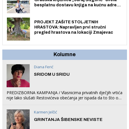
besplatnu dostavu knjiga na kućnu adresu
električnim biciklom.
PROJEKT ZAŠITE STOLJETNIH
HRASTOVA: Napravljen prvi stručni
pregled hrastova na lokaciji Zmajevac
Kolumne
Diana Ferić
SRIDOM U SRIDU
PREDIZBORNA KAMPANJA / Vlasnicima privatnih dječjih vrtića
nije lako slušati Restovićeva obećanja jer ispada da to što oni
rade u Šibeniku ne postoji
Karmen Jelčić
GRINTANJA ŠIBENSKE NEVISTE