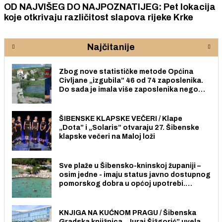
OD NAJVIŠEG DO NAJPOZNATIJEG: Pet lokacija
koje otkrivaju različitost slapova rijeke Krke
Najčitanije
Zbog nove statističke metode Općina
Civljane „izgubila” 46 od 74 zaposlenika.
Do sada je imala više zaposlenika nego
radno sposobnih osoba među svojih 170
stanovnika.
ŠIBENSKE KLAPSKE VEČERI / Klape
„Dota” i „Solaris” otvaraju 27. Šibenske
klapske večeri na Maloj loži
Sve plaže u Šibensko-kninskoj županiji –
osim jedne - imaju status javno dostupnog
pomorskog dobra u općoj upotrebi.
Pristup je slobodan i besplatan za sve
građane i posjetitelje.
KNJIGA NA KUĆNOM PRAGU / Šibenska
Gradska knjižnica „Juraj Šižgorić” uvela