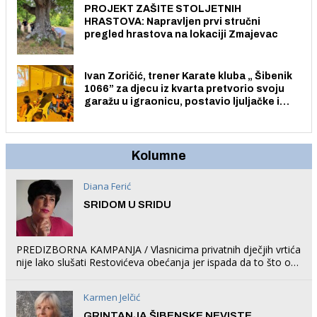
PROJEKT ZAŠITE STOLJETNIH
HRASTOVA: Napravljen prvi stručni
pregled hrastova na lokaciji Zmajevac
Ivan Zoričić, trener Karate kluba „ Šibenik
1066” za djecu iz kvarta pretvorio svoju
garažu u igraonicu, postavio ljuljačke i
trampolin i organizirao dječje ljetno kino.
Kolumne
Diana Ferić
SRIDOM U SRIDU
PREDIZBORNA KAMPANJA / Vlasnicima privatnih dječjih vrtića
nije lako slušati Restovićeva obećanja jer ispada da to što oni
rade u Šibeniku ne postoji
Karmen Jelčić
GRINTANJA ŠIBENSKE NEVISTE