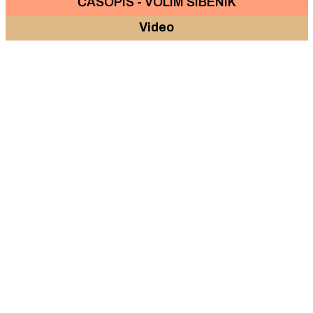
ČASOPIS - VOLIM ŠIBENIK
Video