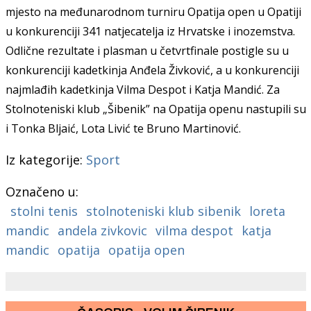
mjesto na međunarodnom turniru Opatija open u Opatiji
u konkurenciji 341 natjecatelja iz Hrvatske i inozemstva.
Odlične rezultate i plasman u četvrtfinale postigle su u
konkurenciji kadetkinja Anđela Živković, a u konkurenciji
najmlađih kadetkinja Vilma Despot i Katja Mandić. Za
Stolnoteniski klub „Šibenik” na Opatija openu nastupili su
i Tonka Bljaić, Lota Livić te Bruno Martinović.
Iz kategorije:
Sport
Označeno u:
stolni tenis
stolnoteniski klub sibenik
loreta
mandic
andela zivkovic
vilma despot
katja
mandic
opatija
opatija open