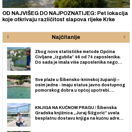
OD NAJVIŠEG DO NAJPOZNATIJEG: Pet lokacija
koje otkrivaju različitost slapova rijeke Krke
Najčitanije
Zbog nove statističke metode Općina
Civljane „izgubila” 46 od 74 zaposlenika.
Do sada je imala više zaposlenika nego
radno sposobnih osoba među svojih 170
stanovnika.
Sve plaže u Šibensko-kninskoj županiji –
osim jedne - imaju status javno dostupnog
pomorskog dobra u općoj upotrebi.
Pristup je slobodan i besplatan za sve
građane i posjetitelje.
KNJIGA NA KUĆNOM PRAGU / Šibenska
Gradska knjižnica „Juraj Šižgorić” uvela
besplatnu dostavu knjiga na kućnu adresu
električnim biciklom.