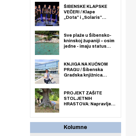
nego radno sposobnih
ŠIBENSKE KLAPSKE
osoba među svojih 170
VEČERI / Klape
stanovnika.
„Dota” i „Solaris”
otvaraju 27. Šibenske
klapske večeri na Maloj
loži
Sve plaže u Šibensko-
kninskoj županiji – osim
jedne - imaju status
javno dostupnog
pomorskog dobra u
općoj upotrebi. Pristup
KNJIGA NA KUĆNOM
je slobodan i besplatan
PRAGU / Šibenska
za sve građane i
Gradska knjižnica
posjetitelje.
„Juraj Šižgorić” uvela
besplatnu dostavu
knjiga na kućnu adresu
PROJEKT ZAŠITE
električnim biciklom.
STOLJETNIH
HRASTOVA: Napravljen
prvi stručni pregled
hrastova na lokaciji
Zmajevac
Kolumne