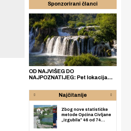
Sponzorirani članci
azak
OD NAJVIŠEG DO
ZA
zgrađeno
NAJPOZNATIJEG: Pet lokacija
AKA
ru
koje otkrivaju različitost slapova
isku
rijeke Krke
sud
Najčitanije
pod
zaj
Zbog nove statističke
metode Općina Civljane
„izgubila” 46 od 74
zaposlenika. Do sada je
imala više zaposlenika