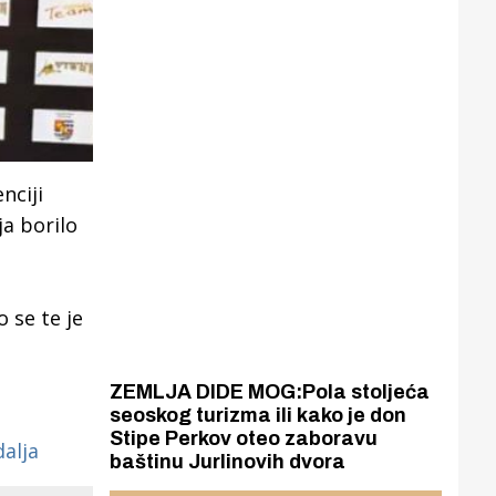
nciji
ja b
orilo
o se
te je
ZEMLJA DIDE MOG:Pola stoljeća
seoskog turizma ili kako je don
Stipe Perkov oteo zaboravu
alja
baštinu Jurlinovih dvora