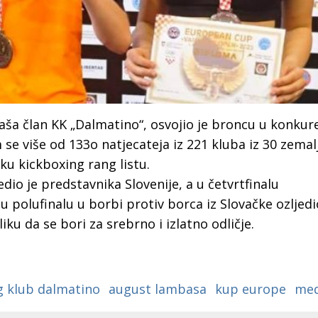
a član KK „Dalmatino“, osvojio je broncu u konkure
 se više od
133
o
natjecateja iz 221 kluba iz 30 zemal
sku kickboxing rang listu.
edio je
predstavnika Slovenije,
a u
četvrtfinal
u
t
u polufinal
u
u borbi protiv borca iz
Slova
čke
ozljed
i
ku da se bori za srebrno i izlatno odličje.
g klub dalmatino
august lambasa
kup europe
med