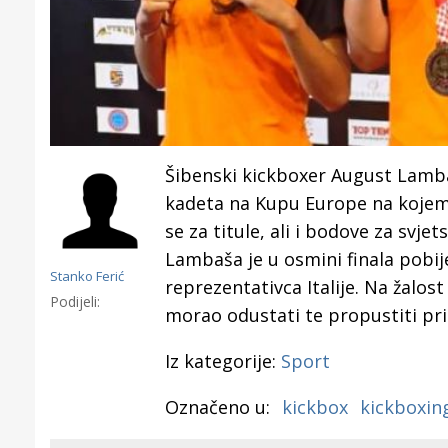
Šibenski kickboxer August Lambaš
kadeta na Kupu Europe na kojem
se za titule, ali i bodove za svjet
Lambaša je u osmini finala
pobij
Stanko Ferić
reprezentativca Italije.
Na žalos
Podijeli:
morao odustati te propustiti prili
Iz kategorije:
Sport
Označeno u:
kickbox
kickboxin