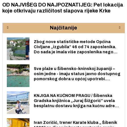
OD NAJVIŠEG DO NAJPOZNATIJEG: Pet lokacija
koje otkrivaju različitost slapova rijeke Krke
Najčitanije
Zbog nove statističke metode Općina
Civljane „izgubila” 46 od 74 zaposlenika.
Do sada je imala više zaposlenika nego
radno sposobnih osoba među svojih 170
stanovnika.
Sve plaže u Šibensko-kninskoj županiji –
osim jedne - imaju status javno dostupnog
pomorskog dobra u općoj upotrebi.
Pristup je slobodan i besplatan za sve
građane i posjetitelje.
KNJIGA NA KUĆNOM PRAGU / Šibenska
Gradska knjižnica „Juraj Šižgorić” uvela
besplatnu dostavu knjiga na kućnu adresu
električnim biciklom.
Ivan Zoričić, trener Karate kluba „ Šibenik