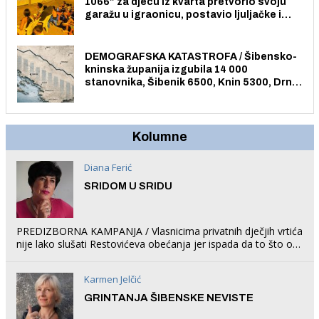
1066” za djecu iz kvarta pretvorio svoju
garažu u igraonicu, postavio ljuljačke i
trampolin i organizirao dječje ljetno kino.
DEMOGRAFSKA KATASTROFA / Šibensko-
kninska županija izgubila 14 000
stanovnika, Šibenik 6500, Knin 5300, Drniš
1758, Skradin 625, Vodice 275...
Kolumne
Diana Ferić
SRIDOM U SRIDU
PREDIZBORNA KAMPANJA / Vlasnicima privatnih dječjih vrtića
nije lako slušati Restovićeva obećanja jer ispada da to što oni
rade u Šibeniku ne postoji
Karmen Jelčić
GRINTANJA ŠIBENSKE NEVISTE