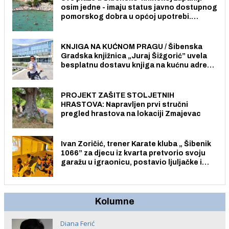
osim jedne - imaju status javno dostupnog
pomorskog dobra u općoj upotrebi.
Pristup je slobodan i besplatan za sve
građane i posjetitelje.
KNJIGA NA KUĆNOM PRAGU / Šibenska
Gradska knjižnica „Juraj Šižgorić” uvela
besplatnu dostavu knjiga na kućnu adresu
električnim biciklom.
PROJEKT ZAŠITE STOLJETNIH
HRASTOVA: Napravljen prvi stručni
pregled hrastova na lokaciji Zmajevac
Ivan Zoričić, trener Karate kluba „ Šibenik
1066” za djecu iz kvarta pretvorio svoju
garažu u igraonicu, postavio ljuljačke i
trampolin i organizirao dječje ljetno kino.
Kolumne
Diana Ferić