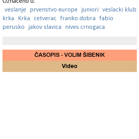
Označeno u:
veslanje
prvenstvo europe
juniori
veslacki klub
krka
Krka
cetverac
franko dobra
fabio
perusko
jakov slavica
nives crnogaca
ČASOPIS - VOLIM ŠIBENIK
Video