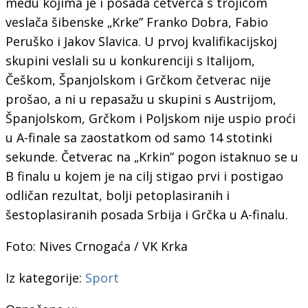
među kojima je i posada četverca s trojicom
veslača šibenske „Krke” Franko Dobra, Fabio
Peruško i Jakov Slavica. U prvoj kvalifikacijskoj
skupini veslali su u konkurenciji s Italijom,
Češkom, Španjolskom i Grčkom četverac nije
prošao, a ni u repasažu u skupini s Austrijom,
Španjolskom, Grčkom i Poljskom nije uspio proći
u A-finale sa zaostatkom od samo 14 stotinki
sekunde. Četverac na „Krkin” pogon istaknuo se u
B finalu u kojem je na cilj stigao prvi i postigao
odličan rezultat, bolji petoplasiranih i
šestoplasiranih posada Srbija i Grčka u A-finalu.
Foto: Nives Crnogaća / VK Krka
Iz kategorije:
Sport