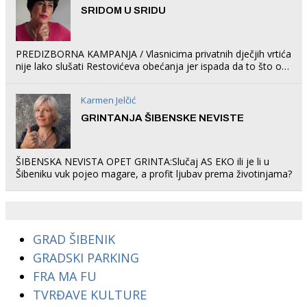
SRIDOM U SRIDU
PREDIZBORNA KAMPANJA / Vlasnicima privatnih dječjih vrtića
nije lako slušati Restovićeva obećanja jer ispada da to što oni
rade u Šibeniku ne postoji
Karmen Jelčić
GRINTANJA ŠIBENSKE NEVISTE
ŠIBENSKA NEVISTA OPET GRINTA:Slučaj AS EKO ili je li u
Šibeniku vuk pojeo magare, a profit ljubav prema životinjama?
GRAD ŠIBENIK
GRADSKI PARKING
FRA MA FU
TVRĐAVE KULTURE