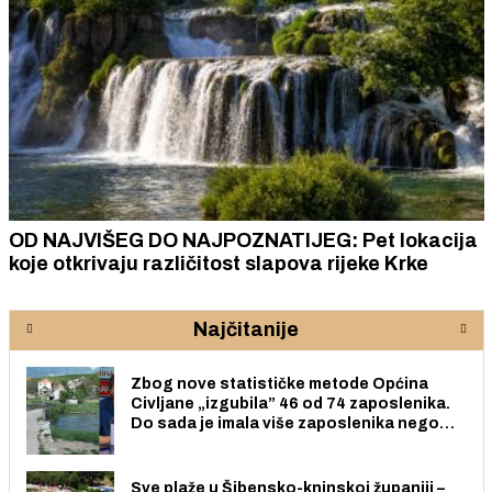
OD NAJVIŠEG DO NAJPOZNATIJEG: Pet lokacija
koje otkrivaju različitost slapova rijeke Krke
Najčitanije
Zbog nove statističke metode Općina
Civljane „izgubila” 46 od 74 zaposlenika.
Do sada je imala više zaposlenika nego
radno sposobnih osoba među svojih 170
stanovnika.
Sve plaže u Šibensko-kninskoj županiji –