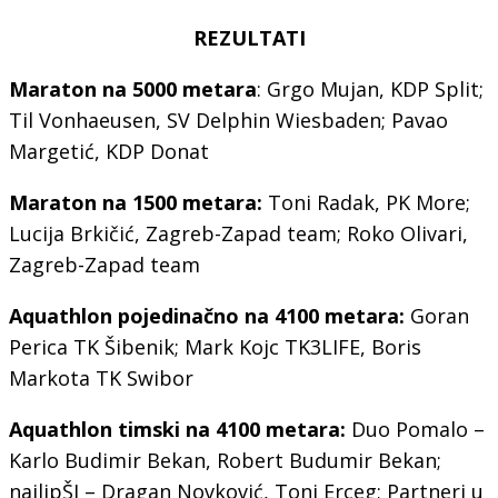
REZULTATI
M
araton na 5
000
metara
: Grgo Mujan, KDP Split;
Til Vonhaeusen, SV Delphin Wiesbaden; Pavao
Margetić, KDP Donat
Maraton na 1500 metara:
Toni Radak, PK More;
Lucija Brkičić, Zagreb-Zapad team; Roko Olivari,
Zagreb-Zapad team
Aquathlon pojedinačno na 4100 metara:
Goran
Perica TK Šibenik; Mark Kojc TK3LIFE, Boris
Markota TK Swibor
Aquathlon timski na 4100 metara:
Duo Pomalo –
Karlo Budimir Bekan, Robert Budumir Bekan;
najlipŠI – Dragan Novković, Toni Erceg; Partneri u