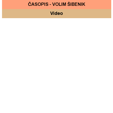
ČASOPIS - VOLIM ŠIBENIK
Video