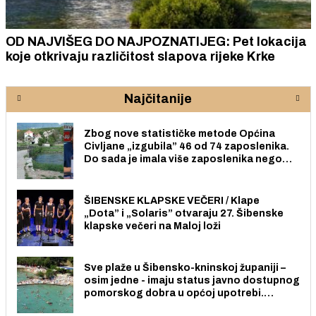
OD NAJVIŠEG DO NAJPOZNATIJEG: Pet lokacija
koje otkrivaju različitost slapova rijeke Krke
Najčitanije
Zbog nove statističke metode Općina
Civljane „izgubila” 46 od 74 zaposlenika.
Do sada je imala više zaposlenika nego
radno sposobnih osoba među svojih 170
stanovnika.
ŠIBENSKE KLAPSKE VEČERI / Klape
„Dota” i „Solaris” otvaraju 27. Šibenske
klapske večeri na Maloj loži
Sve plaže u Šibensko-kninskoj županiji –
osim jedne - imaju status javno dostupnog
pomorskog dobra u općoj upotrebi.
Pristup je slobodan i besplatan za sve