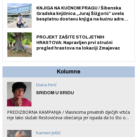
građane i posjetitelje.
KNJIGA NA KUĆNOM PRAGU / Šibenska
Gradska knjižnica „Juraj Šižgorić” uvela
besplatnu dostavu knjiga na kućnu adresu
električnim biciklom.
PROJEKT ZAŠITE STOLJETNIH
HRASTOVA: Napravljen prvi stručni
pregled hrastova na lokaciji Zmajevac
Kolumne
Diana Ferić
SRIDOM U SRIDU
PREDIZBORNA KAMPANJA / Vlasnicima privatnih dječjih vrtića
nije lako slušati Restovićeva obećanja jer ispada da to što oni
rade u Šibeniku ne postoji
Karmen Jelčić