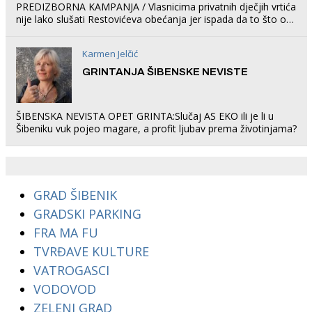
PREDIZBORNA KAMPANJA / Vlasnicima privatnih dječjih vrtića
nije lako slušati Restovićeva obećanja jer ispada da to što oni
rade u Šibeniku ne postoji
Karmen Jelčić
GRINTANJA ŠIBENSKE NEVISTE
ŠIBENSKA NEVISTA OPET GRINTA:Slučaj AS EKO ili je li u
Šibeniku vuk pojeo magare, a profit ljubav prema životinjama?
GRAD ŠIBENIK
GRADSKI PARKING
FRA MA FU
TVRĐAVE KULTURE
VATROGASCI
VODOVOD
ZELENI GRAD