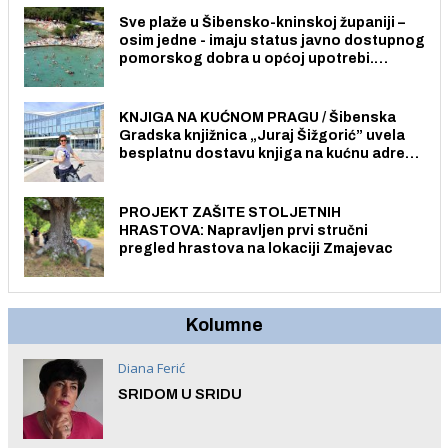
Sve plaže u Šibensko-kninskoj županiji –
osim jedne - imaju status javno dostupnog
pomorskog dobra u općoj upotrebi.
Pristup je slobodan i besplatan za sve
građane i posjetitelje.
KNJIGA NA KUĆNOM PRAGU / Šibenska
Gradska knjižnica „Juraj Šižgorić” uvela
besplatnu dostavu knjiga na kućnu adresu
električnim biciklom.
PROJEKT ZAŠITE STOLJETNIH
HRASTOVA: Napravljen prvi stručni
pregled hrastova na lokaciji Zmajevac
Kolumne
Diana Ferić
SRIDOM U SRIDU