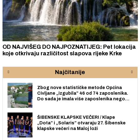
OD NAJVIŠEG DO NAJPOZNATIJEG: Pet lokacija
koje otkrivaju različitost slapova rijeke Krke
Najčitanije
Zbog nove statističke metode Općina
Civljane „izgubila” 46 od 74 zaposlenika.
Do sada je imala više zaposlenika nego
radno sposobnih osoba među svojih 170
stanovnika.
ŠIBENSKE KLAPSKE VEČERI / Klape
„Dota” i „Solaris” otvaraju 27. Šibenske
klapske večeri na Maloj loži