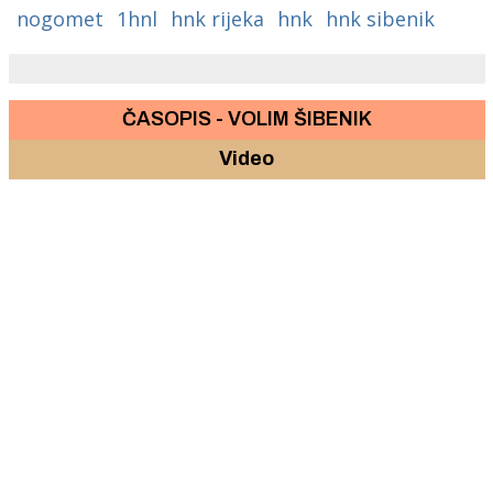
nogomet
1hnl
hnk rijeka
hnk
hnk sibenik
ČASOPIS - VOLIM ŠIBENIK
Video