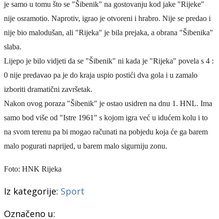
je samo u tomu što se "Šibenik" na gostovanju kod jake "Rijeke"
nije osramotio. Naprotiv, igrao je otvoreni i hrabro. Nije se predao i
nije bio malodušan, ali "Rijeka" je bila prejaka, a obrana "Šibenika"
slaba.
Lijepo je bilo vidjeti da se "Šibenik" ni kada je "Rijeka" povela s 4 :
0 nije predavao pa je do kraja uspio postići dva gola i u zamalo
izboriti dramatični završetak.
Nakon ovog poraza "Šibenik" je ostao usidren na dnu 1. HNL.
Ima
samo bod više od "Istre 196
1
" s kojom igra
već u idućem kolu i to
na svom terenu pa bi mogao računati na pobjedu koja će ga barem
malo pogurati naprijed, u barem malo sigurniju zonu.
Foto: HNK Rijeka
Iz kategorije:
Sport
Označeno u: