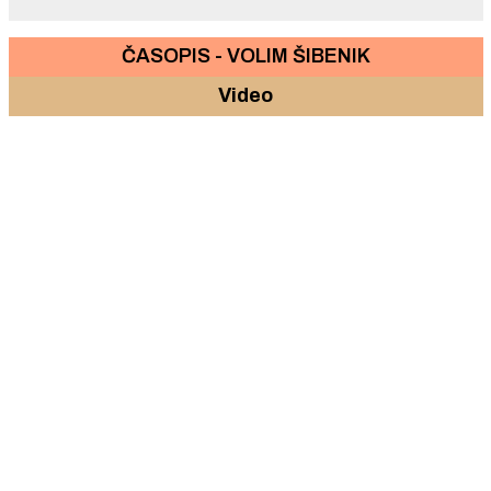
ČASOPIS - VOLIM ŠIBENIK
Video