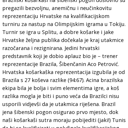
pregazili bezvoljnu, anemičnu i neučinkovitu
reprezentaciju Hrvatske na kvalifikacijskom
turniru za nastup na Olimpijskim igrama u Tokiju.
Turnir se igra u Splitu, a dobre košarke i jake
Hrvatske željna publika dočekala je kraj utakmice
razočarana i rezignirana. Jedini hrvatski
predstavnik koji je dobio aplauz bio je – trener
reprezentacije Brazila, Šibenčanin Aco Petrović.
Hrvatska košarkaška reprezentacija izgubila je od
Brazila s 27 koševa razlike (94:67). Acina brazilska
ekipa bila je bolja i svim elementima igre, a koš
razlika mogla je biti i puno veća da Brazilci nisu
usporili vidjevši da je utakmica riješena. Brazil
jena šibenski pogon osigurao prvo mjesto, dok
naši košarkaši sutra moraju pobijediti (jaki!) Tunis
da bi se kvalificirati u polufinale kvalifikacijskog