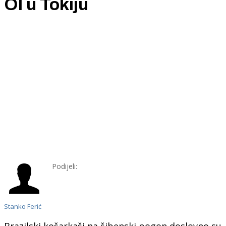
OI u Tokiju
Podijeli:
Stanko Ferić
Brazilski košarkaši na šibenski pogon doslovno su