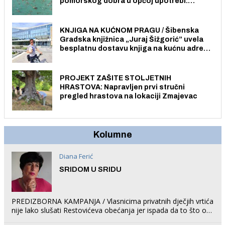
pomorskog dobra u općoj upotrebi.
Pristup je slobodan i besplatan za sve
građane i posjetitelje.
KNJIGA NA KUĆNOM PRAGU / Šibenska
Gradska knjižnica „Juraj Šižgorić” uvela
besplatnu dostavu knjiga na kućnu adresu
električnim biciklom.
PROJEKT ZAŠITE STOLJETNIH
HRASTOVA: Napravljen prvi stručni
pregled hrastova na lokaciji Zmajevac
Kolumne
Diana Ferić
SRIDOM U SRIDU
PREDIZBORNA KAMPANJA / Vlasnicima privatnih dječjih vrtića
nije lako slušati Restovićeva obećanja jer ispada da to što oni
rade u Šibeniku ne postoji