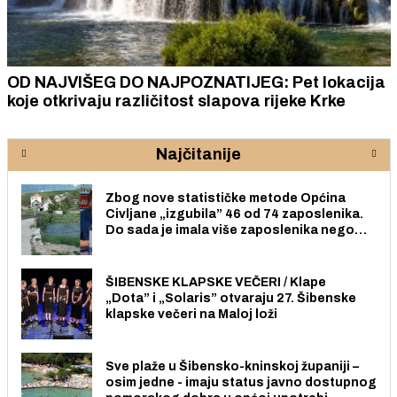
OD NAJVIŠEG DO NAJPOZNATIJEG: Pet lokacija
koje otkrivaju različitost slapova rijeke Krke
Najčitanije
Zbog nove statističke metode Općina
Civljane „izgubila” 46 od 74 zaposlenika.
Do sada je imala više zaposlenika nego
radno sposobnih osoba među svojih 170
stanovnika.
ŠIBENSKE KLAPSKE VEČERI / Klape
„Dota” i „Solaris” otvaraju 27. Šibenske
klapske večeri na Maloj loži
Sve plaže u Šibensko-kninskoj županiji –
osim jedne - imaju status javno dostupnog