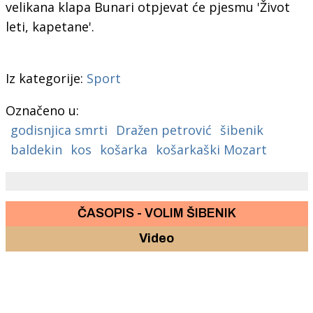
velikana klapa Bunari otpjevat će pjesmu 'Život
leti, kapetane'.
Iz kategorije:
Sport
Označeno u:
godisnjica smrti
Dražen petrović
šibenik
baldekin
kos
košarka
košarkaški Mozart
ČASOPIS - VOLIM ŠIBENIK
Video