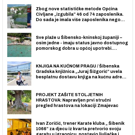
Zbog nove statističke metode Općina
Civljane „izgubila” 46 od 74 zaposlenika.
Do sada je imala više zaposlenika nego
radno sposobnih osoba među svojih 170
stanovnika.
Sve plaže u Šibensko-kninskoj županiji –
osim jedne - imaju status javno dostupnog
pomorskog dobra u općoj upotrebi.
Pristup je slobodan i besplatan za sve
građane i posjetitelje.
KNJIGA NA KUĆNOM PRAGU / Šibenska
Gradska knjižnica „Juraj Šižgorić” uvela
besplatnu dostavu knjiga na kućnu adresu
električnim biciklom.
PROJEKT ZAŠITE STOLJETNIH
HRASTOVA: Napravljen prvi stručni
pregled hrastova na lokaciji Zmajevac
Ivan Zoričić, trener Karate kluba „ Šibenik
1066” za djecu iz kvarta pretvorio svoju
garažu u igraonicu, postavio ljuljačke i