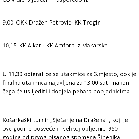
9,00: OKK Dražen Petrović- KK Trogir
10,15: KK Alkar - KK Amfora iz Makarske
U 11,30 odigrat će se utakmice za 3.mjesto, dok je
finalna utakmica najavljena za 13,00 sati, nakon
čega će uslijediti i dodjela pehara pobjednicima.
Košarkaški turnir „Sjećanje na Dražena“ , koji je
ove godine posvećen i velikoj obljetnici 950
godina od prvog pisanog spomena Šibenika,