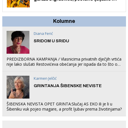
trampolin i organizirao dječje ljetno kino.
Kolumne
Diana Ferić
SRIDOM U SRIDU
PREDIZBORNA KAMPANJA / Vlasnicima privatnih dječjih vrtića
nije lako slušati Restovićeva obećanja jer ispada da to što oni
rade u Šibeniku ne postoji
Karmen Jelčić
GRINTANJA ŠIBENSKE NEVISTE
ŠIBENSKA NEVISTA OPET GRINTA:Slučaj AS EKO ili je li u
Šibeniku vuk pojeo magare, a profit ljubav prema životinjama?