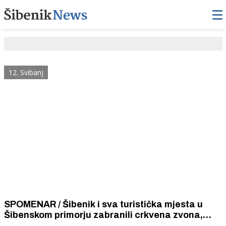
12. Svibanj
SPOMENAR / Šibenik i sva turistička mjesta u
Šibenskom primorju zabranili crkvena zvona,
preglasno pjevanje i sviranje te noćno dozivanje i