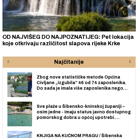
OD NAJVIŠEG DO NAJPOZNATIJEG: Pet lokacija
koje otkrivaju različitost slapova rijeke Krke
Najčitanije
Zbog nove statističke metode Općina
Civljane „izgubila” 46 od 74 zaposlenika.
Do sada je imala više zaposlenika nego
radno sposobnih osoba među svojih 170
stanovnika.
Sve plaže u Šibensko-kninskoj županiji –
osim jedne - imaju status javno dostupnog
pomorskog dobra u općoj upotrebi.
Pristup je slobodan i besplatan za sve
građane i posjetitelje.
KNJIGA NA KUĆNOM PRAGU / Šibenska