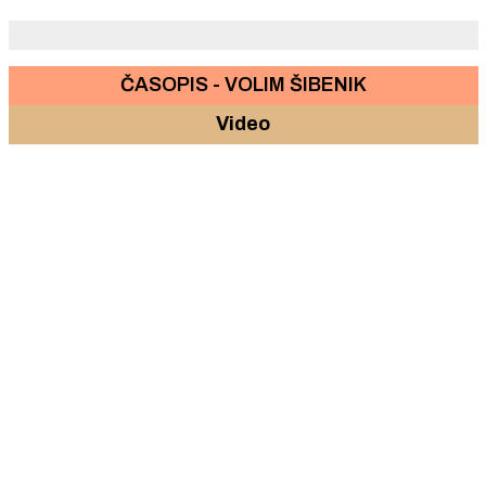
lupa na kućnim vratima
ČASOPIS - VOLIM ŠIBENIK
Video