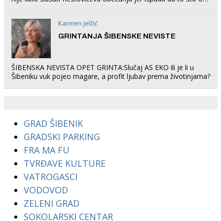
rade u Šibeniku ne postoji
Karmen Jelčić
GRINTANJA ŠIBENSKE NEVISTE
ŠIBENSKA NEVISTA OPET GRINTA:Slučaj AS EKO ili je li u
Šibeniku vuk pojeo magare, a profit ljubav prema životinjama?
GRAD ŠIBENIK
GRADSKI PARKING
FRA MA FU
TVRĐAVE KULTURE
VATROGASCI
VODOVOD
ZELENI GRAD
SOKOLARSKI CENTAR