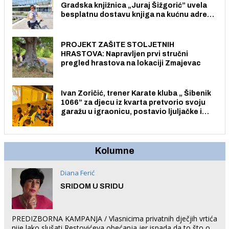
Gradska knjižnica „Juraj Šižgorić” uvela
besplatnu dostavu knjiga na kućnu adresu
električnim biciklom.
PROJEKT ZAŠITE STOLJETNIH
HRASTOVA: Napravljen prvi stručni
pregled hrastova na lokaciji Zmajevac
Ivan Zoričić, trener Karate kluba „ Šibenik
1066” za djecu iz kvarta pretvorio svoju
garažu u igraonicu, postavio ljuljačke i
trampolin i organizirao dječje ljetno kino.
Kolumne
Diana Ferić
SRIDOM U SRIDU
PREDIZBORNA KAMPANJA / Vlasnicima privatnih dječjih vrtića
nije lako slušati Restovićeva obećanja jer ispada da to što oni