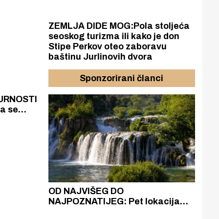
ZEMLJA DIDE MOG:Pola stoljeća
seoskog turizma ili kako je don
Stipe Perkov oteo zaboravu
baštinu Jurlinovih dvora
Sponzorirani članci
URNOSTI
a se
om
i obale
azak
OD NAJVIŠEG DO
ZA
zgrađeno
NAJPOZNATIJEG: Pet lokacija
AKA
ru
koje otkrivaju različitost slapova
isku