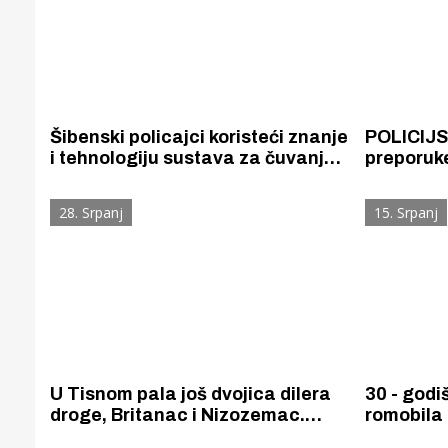
Šibenski policajci koristeći znanje
POLICIJS
i tehnologiju sustava za čuvanje
preporuk
granica EU FRONTEX pronašli
posjetite
dva glisera ukradena 2023. i
Perković
28. Srpanj
15. Srpanj
2025. u Švedskoj
stadionu
U Tisnom pala još dvojica dilera
30 - godi
droge, Britanac i Nizozemac.
romobila 
Drogu su skrivali u mobilnoj kućici
za život 