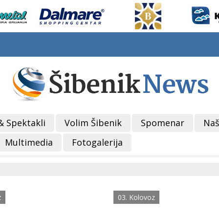
& Spektakli
Volim Šibenik
Spomenar
Naš
Multimedia
Fotogalerija
z
03. Kolovoz