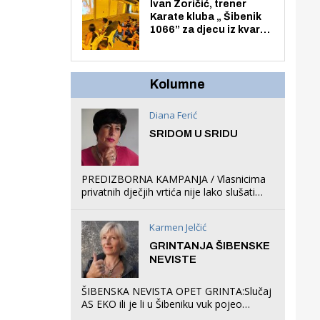
Zmajevac
Ivan Zoričić, trener
Karate kluba „ Šibenik
1066” za djecu iz kvarta
pretvorio svoju garažu
u igraonicu, postavio
ljuljačke i trampolin i
organizirao dječje
Kolumne
ljetno kino.
Diana Ferić
SRIDOM U SRIDU
PREDIZBORNA KAMPANJA / Vlasnicima
privatnih dječjih vrtića nije lako slušati
Restovićeva obećanja jer ispada da to
što oni rade u Šibeniku ne postoji
Karmen Jelčić
GRINTANJA ŠIBENSKE
NEVISTE
ŠIBENSKA NEVISTA OPET GRINTA:Slučaj
AS EKO ili je li u Šibeniku vuk pojeo
magare, a profit ljubav prema