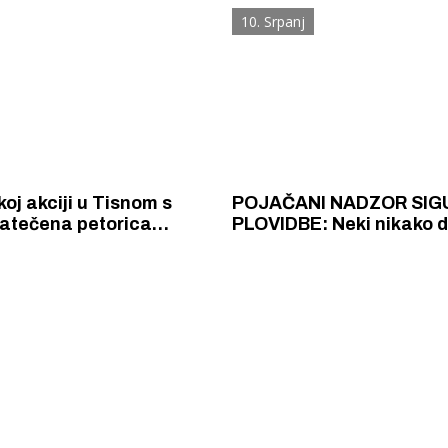
 Pirovcu i napravio niz
10. Srpanj
a
koj akciji u Tisnom s
POJAČANI NADZOR SIG
atečena petorica
PLOVIDBE: Neki nikako d
, dvojica Švicaraca,
opamete pa i dalje velik
nac i Amerikanac
brzinom glisiraju u blizin
 Krke iz prve ruke -
Šibenik spreman za dol
ostel Titius u
električnih autobusa: i
NP Krka u
12 punionica na kolodvo