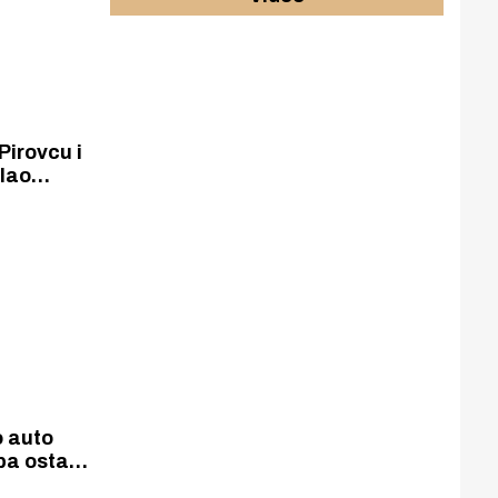
Pirovcu i
ilao
ima
o auto
pa ostao