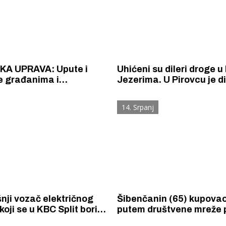
KA UPRAVA: Upute i
Uhićeni su dileri droge u 
e građanima i
Jezerima. U Pirovcu je d
ljima koncerta Marka
Britanac (32), a u Jezer
a Thompsona na
Makedonac (40).
14. Srpanj
 Šubićevac
šnji vozač električnog
Šibenčanin (65) kupova
koji se u KBC Split bori
putem društvene mreže 
skrivio je prometnu
bez 5000 aura