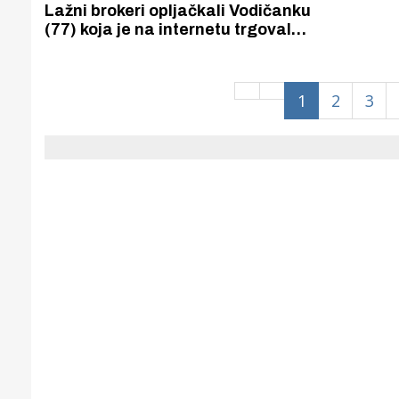
Puljanim
Lažni brokeri opljačkali Vodičanku
(77) koja je na internetu trgovala
naftom i zlatom.
1
2
3