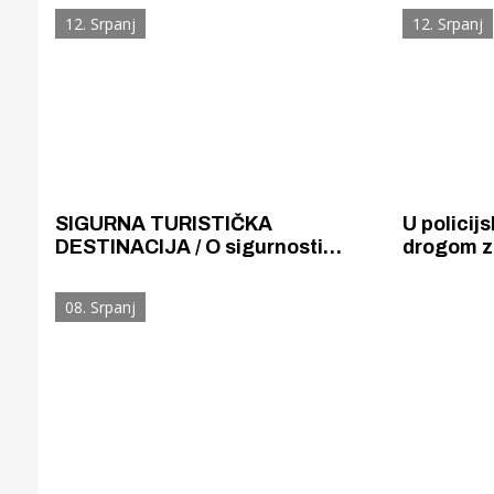
u Pirovcu.
nesreću u
12. Srpanj
12. Srpanj
prekršaj
SIGURNA TURISTIČKA
U policijs
DESTINACIJA / O sigurnosti
drogom z
turista u Šibensko-kninskoj
Britanaca
županiji brinu domaći policajci s
Austrija
08. Srpanj
kolegama iz Njemačke, Češke,
Makedonije, Rumunjske i
Slovenije.
Gornji tok
Otkrijte h
edukativnom kampusu 