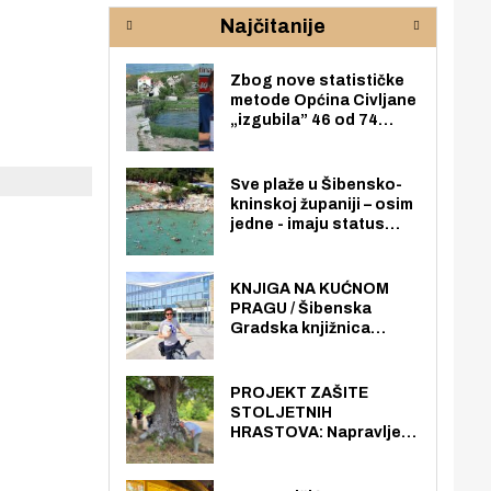
rijeke Krke
sud
Najčitanije
pod
zaj
Zbog nove statističke
metode Općina Civljane
„izgubila” 46 od 74
zaposlenika. Do sada je
imala više zaposlenika
nego radno sposobnih
Sve plaže u Šibensko-
osoba među svojih 170
kninskoj županiji – osim
stanovnika.
jedne - imaju status
javno dostupnog
pomorskog dobra u
općoj upotrebi. Pristup
KNJIGA NA KUĆNOM
je slobodan i besplatan
PRAGU / Šibenska
za sve građane i
Gradska knjižnica
posjetitelje.
„Juraj Šižgorić” uvela
besplatnu dostavu
knjiga na kućnu adresu
PROJEKT ZAŠITE
električnim biciklom.
STOLJETNIH
HRASTOVA: Napravljen
prvi stručni pregled
hrastova na lokaciji