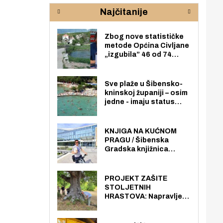
rijeke Krke
sud
Najčitanije
pod
zaj
Zbog nove statističke
metode Općina Civljane
„izgubila” 46 od 74
zaposlenika. Do sada je
imala više zaposlenika
nego radno sposobnih
Sve plaže u Šibensko-
osoba među svojih 170
kninskoj županiji – osim
stanovnika.
jedne - imaju status
javno dostupnog
pomorskog dobra u
općoj upotrebi. Pristup
KNJIGA NA KUĆNOM
je slobodan i besplatan
PRAGU / Šibenska
za sve građane i
Gradska knjižnica
posjetitelje.
„Juraj Šižgorić” uvela
besplatnu dostavu
knjiga na kućnu adresu
PROJEKT ZAŠITE
električnim biciklom.
STOLJETNIH
HRASTOVA: Napravljen
prvi stručni pregled
hrastova na lokaciji