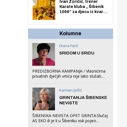
Zmajevac
Ivan Zoričić, trener
Karate kluba „ Šibenik
1066” za djecu iz kvarta
pretvorio svoju garažu
u igraonicu, postavio
ljuljačke i trampolin i
organizirao dječje
Kolumne
ljetno kino.
Diana Ferić
SRIDOM U SRIDU
PREDIZBORNA KAMPANJA / Vlasnicima
privatnih dječjih vrtića nije lako slušati
Restovićeva obećanja jer ispada da to
što oni rade u Šibeniku ne postoji
Karmen Jelčić
GRINTANJA ŠIBENSKE
NEVISTE
ŠIBENSKA NEVISTA OPET GRINTA:Slučaj
AS EKO ili je li u Šibeniku vuk pojeo
magare, a profit ljubav prema