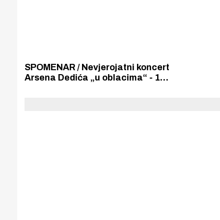
SPOMENAR / Nevjerojatni koncert
Arsena Dedića „u oblacima“ - 10
000 metara iznad Atlantskog
oceana