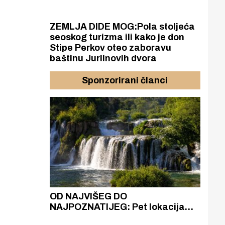
ZEMLJA DIDE MOG:Pola stoljeća
seoskog turizma ili kako je don
Stipe Perkov oteo zaboravu
baštinu Jurlinovih dvora
Sponzorirani članci
azak
OD NAJVIŠEG DO
ZA
zgrađeno
NAJPOZNATIJEG: Pet lokacija
AKA
ru
koje otkrivaju različitost slapova
isku