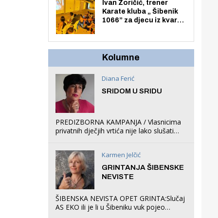
Zmajevac
Ivan Zoričić, trener
Karate kluba „ Šibenik
1066” za djecu iz kvarta
pretvorio svoju garažu
u igraonicu, postavio
ljuljačke i trampolin i
organizirao dječje
Kolumne
ljetno kino.
Diana Ferić
SRIDOM U SRIDU
PREDIZBORNA KAMPANJA / Vlasnicima
privatnih dječjih vrtića nije lako slušati
Restovićeva obećanja jer ispada da to
što oni rade u Šibeniku ne postoji
Karmen Jelčić
GRINTANJA ŠIBENSKE
NEVISTE
ŠIBENSKA NEVISTA OPET GRINTA:Slučaj
AS EKO ili je li u Šibeniku vuk pojeo
magare, a profit ljubav prema