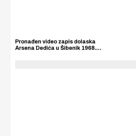
Pronađen video zapis dolaska
Arsena Dedića u Šibenik 1968.
godine kada je bio tako velika
zvijezda da su djevojke vrištale od
uzbuđenja, a jedna ga je čak
ugrizla za vrat.