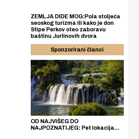
ZEMLJA DIDE MOG:Pola stoljeća
seoskog turizma ili kako je don
Stipe Perkov oteo zaboravu
baštinu Jurlinovih dvora
Sponzorirani članci
azak
OD NAJVIŠEG DO
ZA
zgrađeno
NAJPOZNATIJEG: Pet lokacija
AKA
ru
koje otkrivaju različitost slapova
isku