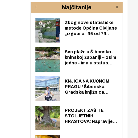
rijeke Krke
sud
Najčitanije
pod
zaj
Zbog nove statističke
metode Općina Civljane
„izgubila” 46 od 74
zaposlenika. Do sada je
imala više zaposlenika
nego radno sposobnih
Sve plaže u Šibensko-
osoba među svojih 170
kninskoj županiji – osim
stanovnika.
jedne - imaju status
javno dostupnog
pomorskog dobra u
općoj upotrebi. Pristup
KNJIGA NA KUĆNOM
je slobodan i besplatan
PRAGU / Šibenska
za sve građane i
Gradska knjižnica
posjetitelje.
„Juraj Šižgorić” uvela
besplatnu dostavu
knjiga na kućnu adresu
PROJEKT ZAŠITE
električnim biciklom.
STOLJETNIH
HRASTOVA: Napravljen
prvi stručni pregled
hrastova na lokaciji