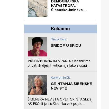
ljuljačke i trampolin i
DEMOGRAFSKA
organizirao dječje
KATASTROFA /
ljetno kino.
Šibensko-kninska
županija izgubila 14 000
stanovnika, Šibenik
6500, Knin 5300, Drniš
1758, Skradin 625,
Kolumne
Vodice 275...
Diana Ferić
SRIDOM U SRIDU
PREDIZBORNA KAMPANJA / Vlasnicima
privatnih dječjih vrtića nije lako slušati
Restovićeva obećanja jer ispada da to
što oni rade u Šibeniku ne postoji
Karmen Jelčić
GRINTANJA ŠIBENSKE
NEVISTE
ŠIBENSKA NEVISTA OPET GRINTA:Slučaj
AS EKO ili je li u Šibeniku vuk pojeo
magare, a profit ljubav prema