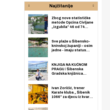
rijeke Krke
sud
Najčitanije
pod
zaj
Zbog nove statističke
metode Općina Civljane
„izgubila” 46 od 74
zaposlenika. Do sada je
imala više zaposlenika
nego radno sposobnih
Sve plaže u Šibensko-
osoba među svojih 170
kninskoj županiji – osim
stanovnika.
jedne - imaju status
javno dostupnog
pomorskog dobra u
općoj upotrebi. Pristup
KNJIGA NA KUĆNOM
je slobodan i besplatan
PRAGU / Šibenska
za sve građane i
Gradska knjižnica
posjetitelje.
„Juraj Šižgorić” uvela
besplatnu dostavu
knjiga na kućnu adresu
Ivan Zoričić, trener
električnim biciklom.
Karate kluba „ Šibenik
1066” za djecu iz kvarta
pretvorio svoju garažu
u igraonicu, postavio