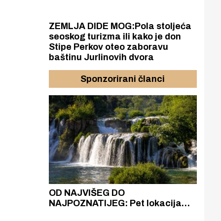
ZEMLJA DIDE MOG:Pola stoljeća
seoskog turizma ili kako je don
Stipe Perkov oteo zaboravu
baštinu Jurlinovih dvora
Sponzorirani članci
azak
OD NAJVIŠEG DO
ZA
zgrađeno
NAJPOZNATIJEG: Pet lokacija
AKA
ru
koje otkrivaju različitost slapova
isku