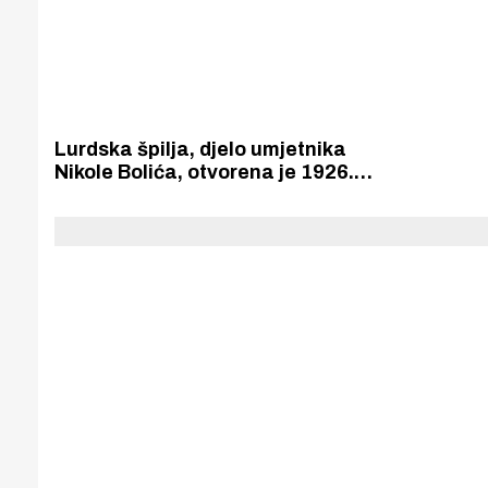
Lurdska špilja, djelo umjetnika
Nikole Bolića, otvorena je 1926.
godine. Blagoslovio ju je biskup
fra Jeronim Mileta, a Šibenčani su
pjevali Kraljici među sedrenim
mosurima s Krke.