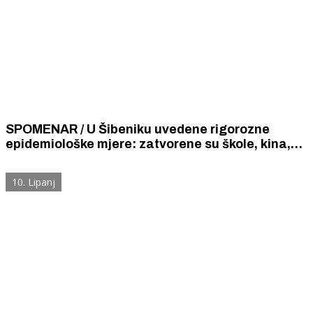
SPOMENAR / U Šibeniku uvedene rigorozne
epidemiološke mjere: zatvorene su škole, kina,
kavane i zabranjena javna okupljanja, a djeca ne
smiju izlaziti iz kuća.
10. Lipanj