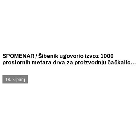
SPOMENAR / Šibenik ugovorio izvoz 1000
prostornih metara drva za proizvodnju čačkalica
u Francusku. Prve isporuke već najavljene su već
do kraja mjeseca.
18. Srpanj