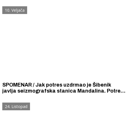
Dalmaciji. „Krkin” karneval će biti najveća
šibenska turistička atrakcija.
10. Veljača
SPOMENAR / Jak potres uzdrmao je Šibenik
javlja seizmografska stanica Mandalina. Potres
je bio bučan, ali tako kratak da se Šibenčani nisu
stigli uplašiti.
24. Listopad