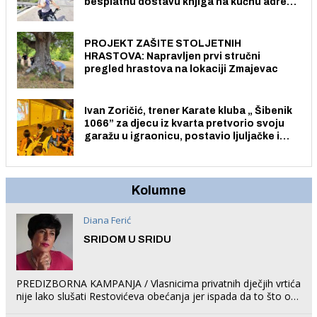
besplatnu dostavu knjiga na kućnu adresu
električnim biciklom.
PROJEKT ZAŠITE STOLJETNIH
HRASTOVA: Napravljen prvi stručni
pregled hrastova na lokaciji Zmajevac
Ivan Zoričić, trener Karate kluba „ Šibenik
1066” za djecu iz kvarta pretvorio svoju
garažu u igraonicu, postavio ljuljačke i
trampolin i organizirao dječje ljetno kino.
Kolumne
Diana Ferić
SRIDOM U SRIDU
PREDIZBORNA KAMPANJA / Vlasnicima privatnih dječjih vrtića
nije lako slušati Restovićeva obećanja jer ispada da to što oni
rade u Šibeniku ne postoji