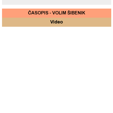
ČASOPIS - VOLIM ŠIBENIK
Video