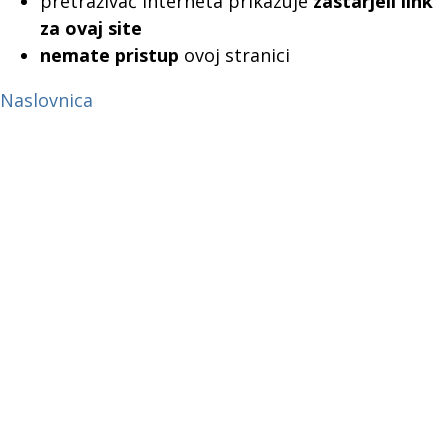
pretraživač interneta prikazuje
zastarjeli link
za ovaj site
nemate pristup
ovoj stranici
Naslovnica