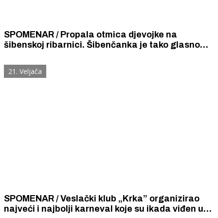
SPOMENAR / Propala otmica djevojke na
šibenskoj ribarnici. Šibenčanka je tako glasno
zapomagala da su, misleći da čuju sirenu, dojurili
vatrogasci i spasili je.
21. Veljača
SPOMENAR / Veslački klub „Krka” organizirao
najveći i najbolji karneval koje su ikada viđen u