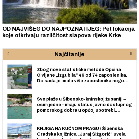
OD NAJVIŠEG DO NAJPOZNATIJEG: Pet lokacija
koje otkrivaju različitost slapova rijeke Krke
Najčitanije
Zbog nove statističke metode Općina
Civljane „izgubila” 46 od 74 zaposlenika.
Do sada je imala više zaposlenika nego
radno sposobnih osoba među svojih 170
stanovnika.
Sve plaže u Šibensko-kninskoj županiji –
osim jedne - imaju status javno dostupnog
pomorskog dobra u općoj upotrebi.
Pristup je slobodan i besplatan za sve
građane i posjetitelje.
KNJIGA NA KUĆNOM PRAGU / Šibenska
Gradska knjižnica „Juraj Šižgorić” uvela