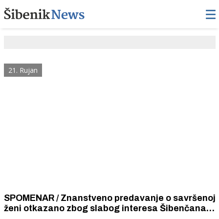
21. Rujan
SPOMENAR / Znanstveno predavanje o savršenoj
ženi otkazano zbog slabog interesa Šibenčana i
jakog otpora Pokreta za ženska prava.