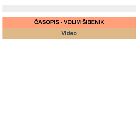
ČASOPIS - VOLIM ŠIBENIK
Video