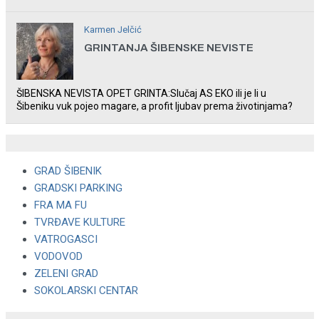
rade u Šibeniku ne postoji
Karmen Jelčić
GRINTANJA ŠIBENSKE NEVISTE
ŠIBENSKA NEVISTA OPET GRINTA:Slučaj AS EKO ili je li u
Šibeniku vuk pojeo magare, a profit ljubav prema životinjama?
GRAD ŠIBENIK
GRADSKI PARKING
FRA MA FU
TVRĐAVE KULTURE
VATROGASCI
VODOVOD
ZELENI GRAD
SOKOLARSKI CENTAR