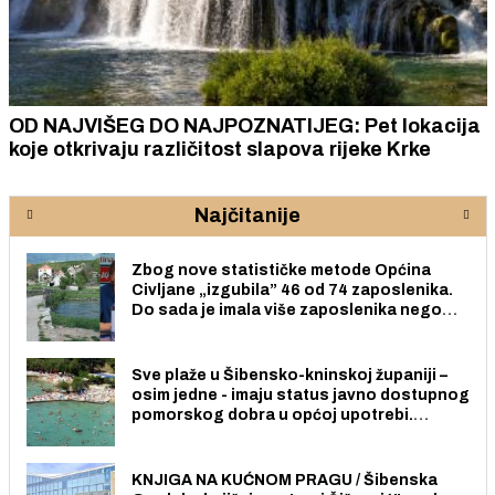
OD NAJVIŠEG DO NAJPOZNATIJEG: Pet lokacija
koje otkrivaju različitost slapova rijeke Krke
Najčitanije
Zbog nove statističke metode Općina
Civljane „izgubila” 46 od 74 zaposlenika.
Do sada je imala više zaposlenika nego
radno sposobnih osoba među svojih 170
stanovnika.
Sve plaže u Šibensko-kninskoj županiji –
osim jedne - imaju status javno dostupnog
pomorskog dobra u općoj upotrebi.
Pristup je slobodan i besplatan za sve
građane i posjetitelje.
KNJIGA NA KUĆNOM PRAGU / Šibenska