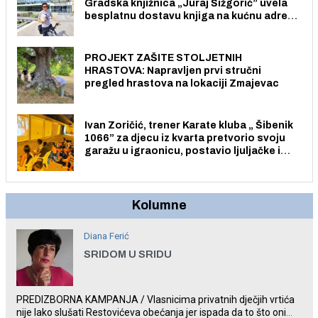
Gradska knjižnica „Juraj Šižgorić” uvela
besplatnu dostavu knjiga na kućnu adresu
električnim biciklom.
PROJEKT ZAŠITE STOLJETNIH
HRASTOVA: Napravljen prvi stručni
pregled hrastova na lokaciji Zmajevac
Ivan Zoričić, trener Karate kluba „ Šibenik
1066” za djecu iz kvarta pretvorio svoju
garažu u igraonicu, postavio ljuljačke i
trampolin i organizirao dječje ljetno kino.
Kolumne
Diana Ferić
SRIDOM U SRIDU
PREDIZBORNA KAMPANJA / Vlasnicima privatnih dječjih vrtića
nije lako slušati Restovićeva obećanja jer ispada da to što oni