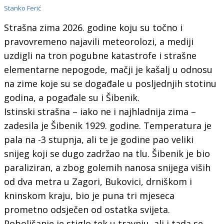
Stanko Ferić
Strašna zima 2026. godine koju su točno i
pravovremeno najavili meteorolozi, a mediji
uzdigli na tron pogubne katastrofe i strašne
elementarne nepogode, mačji je kašalj u odnosu
na zime koje su se događale u posljednjih stotinu
godina, a pogađale su i Šibenik.
Istinski strašna – iako ne i najhladnija zima –
zadesila je Šibenik 1929. godine. Temperatura je
pala na -3 stupnja, ali te je godine pao veliki
snijeg koji se dugo zadržao na tlu. Šibenik je bio
paraliziran, a zbog golemih nanosa snijega viših
od dva metra u Zagori, Bukovici, drniškom i
kninskom kraju, bio je puna tri mjeseca
prometno odsječen od ostatka svijeta.
Poboljšanje je stiglo tek u travnju, ali i tada se