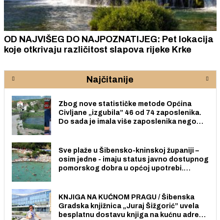
OD NAJVIŠEG DO NAJPOZNATIJEG: Pet lokacija
koje otkrivaju različitost slapova rijeke Krke
Najčitanije
Zbog nove statističke metode Općina
Civljane „izgubila” 46 od 74 zaposlenika.
Do sada je imala više zaposlenika nego
radno sposobnih osoba među svojih 170
stanovnika.
Sve plaže u Šibensko-kninskoj županiji –
osim jedne - imaju status javno dostupnog
pomorskog dobra u općoj upotrebi.
Pristup je slobodan i besplatan za sve
građane i posjetitelje.
KNJIGA NA KUĆNOM PRAGU / Šibenska
Gradska knjižnica „Juraj Šižgorić” uvela
besplatnu dostavu knjiga na kućnu adresu