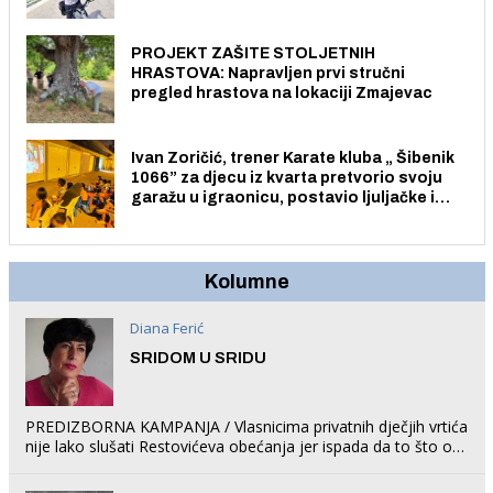
električnim biciklom.
PROJEKT ZAŠITE STOLJETNIH
HRASTOVA: Napravljen prvi stručni
pregled hrastova na lokaciji Zmajevac
Ivan Zoričić, trener Karate kluba „ Šibenik
1066” za djecu iz kvarta pretvorio svoju
garažu u igraonicu, postavio ljuljačke i
trampolin i organizirao dječje ljetno kino.
Kolumne
Diana Ferić
SRIDOM U SRIDU
PREDIZBORNA KAMPANJA / Vlasnicima privatnih dječjih vrtića
nije lako slušati Restovićeva obećanja jer ispada da to što oni
rade u Šibeniku ne postoji