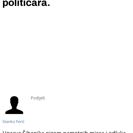
političara.
Podijeli:
Stanko Ferić
Uprava Šibenika nizom pametnih mjera i odluka