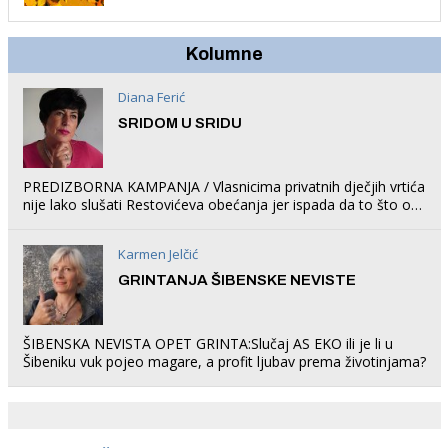
Kolumne
Diana Ferić
SRIDOM U SRIDU
PREDIZBORNA KAMPANJA / Vlasnicima privatnih dječjih vrtića
nije lako slušati Restovićeva obećanja jer ispada da to što oni
rade u Šibeniku ne postoji
Karmen Jelčić
GRINTANJA ŠIBENSKE NEVISTE
ŠIBENSKA NEVISTA OPET GRINTA:Slučaj AS EKO ili je li u
Šibeniku vuk pojeo magare, a profit ljubav prema životinjama?