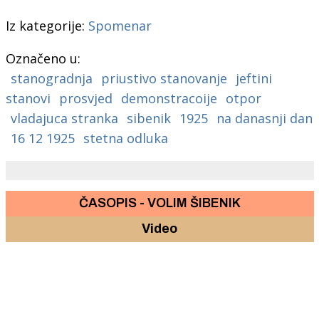
Iz kategorije:
Spomenar
Označeno u:
stanogradnja
priustivo stanovanje
jeftini
stanovi
prosvjed
demonstracoije
otpor
vladajuca stranka
sibenik
1925
na danasnji dan
16 12 1925
stetna odluka
ČASOPIS - VOLIM ŠIBENIK
Video