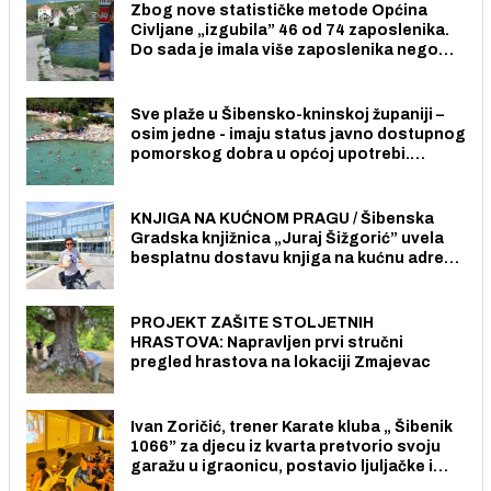
Zbog nove statističke metode Općina
Civljane „izgubila” 46 od 74 zaposlenika.
Do sada je imala više zaposlenika nego
radno sposobnih osoba među svojih 170
stanovnika.
Sve plaže u Šibensko-kninskoj županiji –
osim jedne - imaju status javno dostupnog
pomorskog dobra u općoj upotrebi.
Pristup je slobodan i besplatan za sve
građane i posjetitelje.
KNJIGA NA KUĆNOM PRAGU / Šibenska
Gradska knjižnica „Juraj Šižgorić” uvela
besplatnu dostavu knjiga na kućnu adresu
električnim biciklom.
PROJEKT ZAŠITE STOLJETNIH
HRASTOVA: Napravljen prvi stručni
pregled hrastova na lokaciji Zmajevac
Ivan Zoričić, trener Karate kluba „ Šibenik
1066” za djecu iz kvarta pretvorio svoju
garažu u igraonicu, postavio ljuljačke i
trampolin i organizirao dječje ljetno kino.