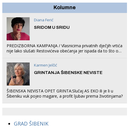
Kolumne
Diana Ferić
SRIDOM U SRIDU
PREDIZBORNA KAMPANJA / Vlasnicima privatnih dječjih vrtića
nije lako slušati Restovićeva obećanja jer ispada da to što oni
rade u Šibeniku ne postoji
Karmen Jelčić
GRINTANJA ŠIBENSKE NEVISTE
ŠIBENSKA NEVISTA OPET GRINTA:Slučaj AS EKO ili je li u
Šibeniku vuk pojeo magare, a profit ljubav prema životinjama?
GRAD ŠIBENIK