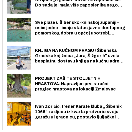
Do sada je imala više zaposlenika nego
radno sposobnih osoba među svojih 170
stanovnika.
Sve plaže u Šibensko-kninskoj županiji –
osim jedne - imaju status javno dostupnog
pomorskog dobra u općoj upotrebi.
Pristup je slobodan i besplatan za sve
građane i posjetitelje.
KNJIGA NA KUĆNOM PRAGU / Šibenska
Gradska knjižnica „Juraj Šižgorić” uvela
besplatnu dostavu knjiga na kućnu adresu
električnim biciklom.
PROJEKT ZAŠITE STOLJETNIH
HRASTOVA: Napravljen prvi stručni
pregled hrastova na lokaciji Zmajevac
Ivan Zoričić, trener Karate kluba „ Šibenik
1066” za djecu iz kvarta pretvorio svoju
garažu u igraonicu, postavio ljuljačke i
trampolin i organizirao dječje ljetno kino.