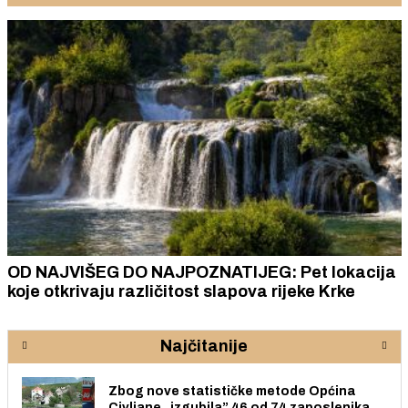
OD NAJVIŠEG DO NAJPOZNATIJEG: Pet lokacija
koje otkrivaju različitost slapova rijeke Krke
Najčitanije
Zbog nove statističke metode Općina
Civljane „izgubila” 46 od 74 zaposlenika.