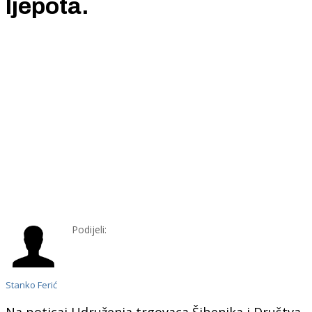
ljepota.
Podijeli:
Stanko Ferić
Na poticaj Udruženja trgovaca Šibenika i Društva