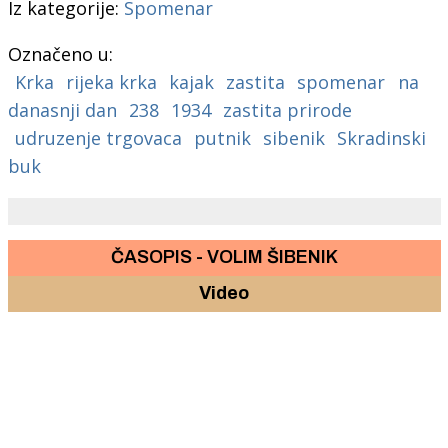
Iz kategorije:
Spomenar
Označeno u:
Krka
rijeka krka
kajak
zastita
spomenar
na
danasnji dan
238
1934
zastita prirode
udruzenje trgovaca
putnik
sibenik
Skradinski
buk
ČASOPIS - VOLIM ŠIBENIK
Video