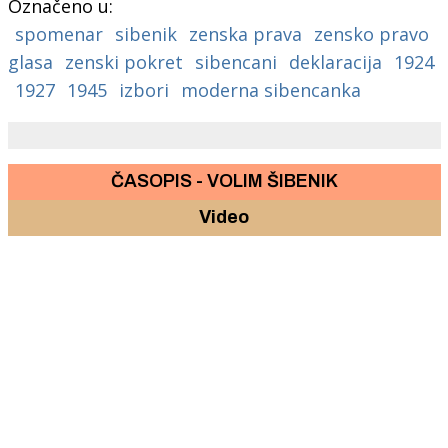
Označeno u:
spomenar
sibenik
zenska prava
zensko pravo
glasa
zenski pokret
sibencani
deklaracija
1924
1927
1945
izbori
moderna sibencanka
ČASOPIS - VOLIM ŠIBENIK
Video