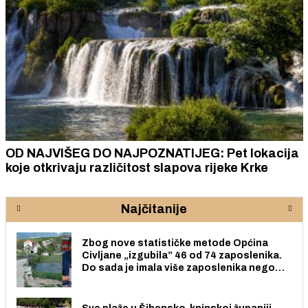
OD NAJVIŠEG DO NAJPOZNATIJEG: Pet lokacija
koje otkrivaju različitost slapova rijeke Krke
Najčitanije
Zbog nove statističke metode Općina
Civljane „izgubila” 46 od 74 zaposlenika.
Do sada je imala više zaposlenika nego
radno sposobnih osoba među svojih 170
stanovnika.