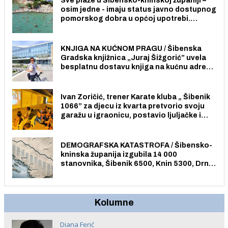
Sve plaže u Šibensko-kninskoj županiji –
osim jedne - imaju status javno dostupnog
pomorskog dobra u općoj upotrebi.
Pristup je slobodan i besplatan za sve
građane i posjetitelje.
KNJIGA NA KUĆNOM PRAGU / Šibenska
Gradska knjižnica „Juraj Šižgorić” uvela
besplatnu dostavu knjiga na kućnu adresu
električnim biciklom.
Ivan Zoričić, trener Karate kluba „ Šibenik
1066” za djecu iz kvarta pretvorio svoju
garažu u igraonicu, postavio ljuljačke i
trampolin i organizirao dječje ljetno kino.
DEMOGRAFSKA KATASTROFA / Šibensko-
kninska županija izgubila 14 000
stanovnika, Šibenik 6500, Knin 5300, Drniš
1758, Skradin 625, Vodice 275...
Kolumne
Diana Ferić