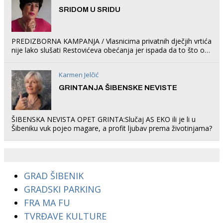
SRIDOM U SRIDU
PREDIZBORNA KAMPANJA / Vlasnicima privatnih dječjih vrtića
nije lako slušati Restovićeva obećanja jer ispada da to što oni
rade u Šibeniku ne postoji
Karmen Jelčić
GRINTANJA ŠIBENSKE NEVISTE
ŠIBENSKA NEVISTA OPET GRINTA:Slučaj AS EKO ili je li u
Šibeniku vuk pojeo magare, a profit ljubav prema životinjama?
GRAD ŠIBENIK
GRADSKI PARKING
FRA MA FU
TVRĐAVE KULTURE