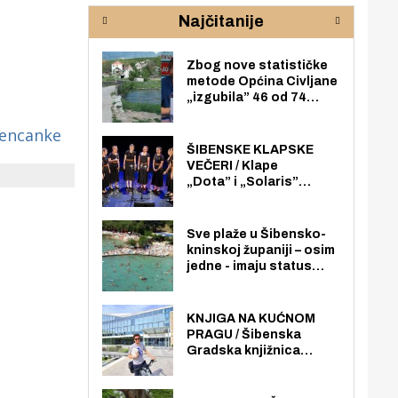
rijeke Krke
sud
Najčitanije
pod
zaj
Zbog nove statističke
metode Općina Civljane
„izgubila” 46 od 74
zaposlenika. Do sada je
imala više zaposlenika
bencanke
nego radno sposobnih
ŠIBENSKE KLAPSKE
osoba među svojih 170
VEČERI / Klape
stanovnika.
„Dota” i „Solaris”
otvaraju 27. Šibenske
klapske večeri na Maloj
loži
Sve plaže u Šibensko-
kninskoj županiji – osim
jedne - imaju status
javno dostupnog
pomorskog dobra u
općoj upotrebi. Pristup
KNJIGA NA KUĆNOM
je slobodan i besplatan
PRAGU / Šibenska
za sve građane i
Gradska knjižnica
posjetitelje.
„Juraj Šižgorić” uvela
besplatnu dostavu