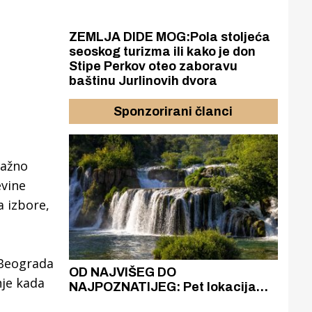
ZEMLJA DIDE MOG:Pola stoljeća
seoskog turizma ili kako je don
Stipe Perkov oteo zaboravu
baštinu Jurlinovih dvora
Sponzorirani članci
važno
evine
a izbore,
 Beograda
azak
OD NAJVIŠEG DO
ZA
nje kada
zgrađeno
NAJPOZNATIJEG: Pet lokacija
AKA
ru
koje otkrivaju različitost slapova
isku