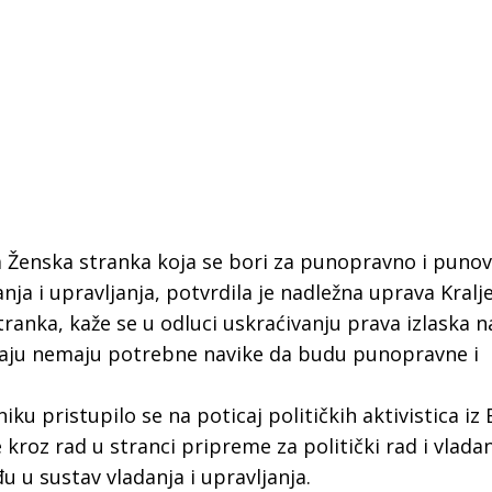
a Ženska stranka koja se bori za punopravno i puno
anja i upravljanja, potvrdila je nadležna uprava Kralj
ranka, kaže se u odluci uskraćivanju prava izlaska n
maju nemaju potrebne navike da budu punopravne i
ku pristupilo se na poticaj političkih aktivistica iz
 Krke iz prve ruke -
Šibenik spreman za dol
kroz rad u stranci pripreme za politički rad i vlada
ostel Titius u
električnih autobusa: i
 u sustav vladanja i upravljanja.
NP Krka u
12 punionica na kolodvo