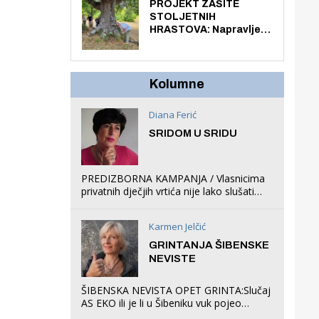
knjiga na kućnu adresu
PROJEKT ZAŠITE
električnim biciklom.
STOLJETNIH
HRASTOVA: Napravljen
prvi stručni pregled
hrastova na lokaciji
Zmajevac
Kolumne
Diana Ferić
SRIDOM U SRIDU
PREDIZBORNA KAMPANJA / Vlasnicima
privatnih dječjih vrtića nije lako slušati
Restovićeva obećanja jer ispada da to
što oni rade u Šibeniku ne postoji
Karmen Jelčić
GRINTANJA ŠIBENSKE
NEVISTE
ŠIBENSKA NEVISTA OPET GRINTA:Slučaj
AS EKO ili je li u Šibeniku vuk pojeo
magare, a profit ljubav prema