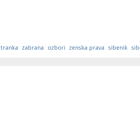
a
stranka
zabrana
ozbori
zenska prava
sibenik
si