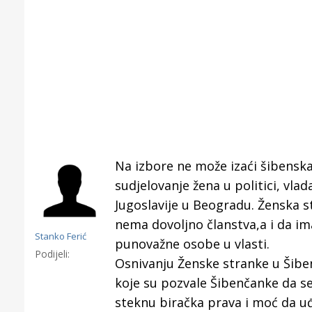
Na izbore ne može izaći šibensk
sudjelovanje žena u politici, vlad
Jugoslavije u Beogradu. Ženska st
nema dovoljno članstva,a i da i
Stanko Ferić
punovažne osobe u vlasti.
Podijeli:
Osnivanju Ženske stranke u Šibeni
Gornji tok
koje su pozvale Šibenčanke da se 
Otkrijte h
steknu biračka prava i moć da uđu
edukativnom kampusu 