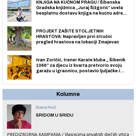
KNJIGA NA KUĆNOM PRAGU / Šibenska
Gradska knjižnica „Juraj Šižgorić” uvela
besplatnu dostavu knjiga na kućnu adresu
električnim biciklom.
PROJEKT ZAŠITE STOLJETNIH
HRASTOVA: Napravljen prvi stručni
pregled hrastova na lokaciji Zmajevac
Ivan Zoričić, trener Karate kluba „ Šibenik
1066” za djecu iz kvarta pretvorio svoju
garažu u igraonicu, postavio ljuljačke i
trampolin i organizirao dječje ljetno kino.
Kolumne
Diana Ferić
SRIDOM U SRIDU
PREDIZBORNA KAMPANJA / Vlasnicima privatnih dječjih vrtića