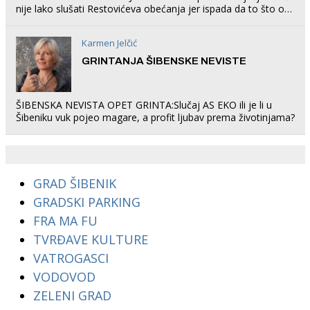
nije lako slušati Restovićeva obećanja jer ispada da to što oni
rade u Šibeniku ne postoji
Karmen Jelčić
GRINTANJA ŠIBENSKE NEVISTE
ŠIBENSKA NEVISTA OPET GRINTA:Slučaj AS EKO ili je li u
Šibeniku vuk pojeo magare, a profit ljubav prema životinjama?
GRAD ŠIBENIK
GRADSKI PARKING
FRA MA FU
TVRĐAVE KULTURE
VATROGASCI
VODOVOD
ZELENI GRAD