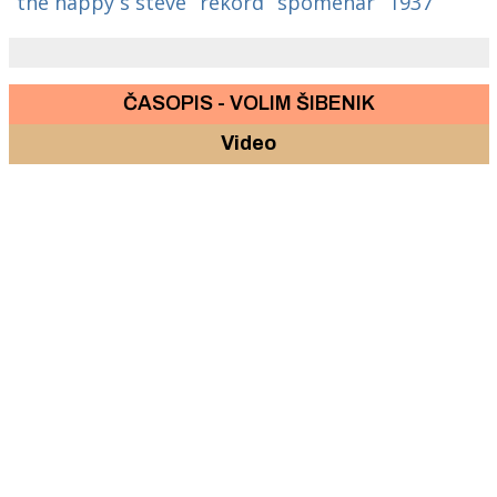
the happy`s steve
rekord
spomenar
1937
ČASOPIS - VOLIM ŠIBENIK
Video