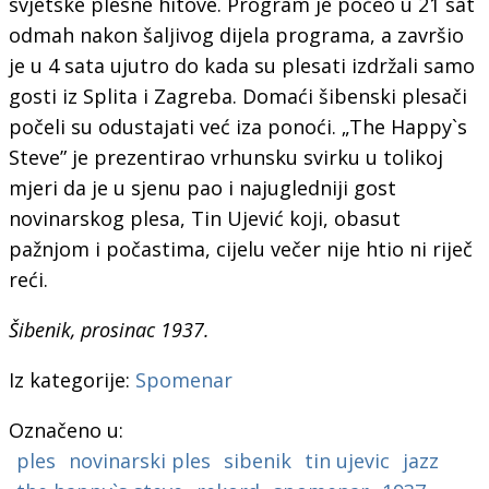
svjetske plesne hitove. Program je počeo u 21 sat
odmah nakon šaljivog dijela programa, a završio
je u 4 sata ujutro do kada su plesati izdržali samo
gosti iz Splita i Zagreba. Domaći šibenski plesači
počeli su odustajati već iza ponoći. „The Happy`s
Steve” je prezentirao vrhunsku svirku u tolikoj
mjeri da je u sjenu pao i najugledniji gost
novinarskog plesa, Tin Ujević koji, obasut
pažnjom i počastima, cijelu večer nije htio ni riječ
reći.
Šibenik, prosinac 1937.
Iz kategorije:
Spomenar
Označeno u:
ples
novinarski ples
sibenik
tin ujevic
jazz