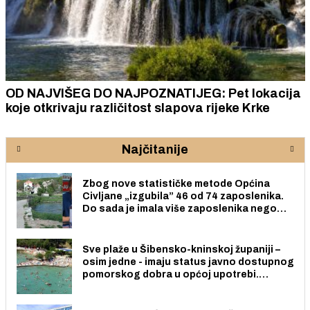
OD NAJVIŠEG DO NAJPOZNATIJEG: Pet lokacija
koje otkrivaju različitost slapova rijeke Krke
Najčitanije
Zbog nove statističke metode Općina
Civljane „izgubila” 46 od 74 zaposlenika.
Do sada je imala više zaposlenika nego
radno sposobnih osoba među svojih 170
stanovnika.
Sve plaže u Šibensko-kninskoj županiji –
osim jedne - imaju status javno dostupnog
pomorskog dobra u općoj upotrebi.
Pristup je slobodan i besplatan za sve
građane i posjetitelje.