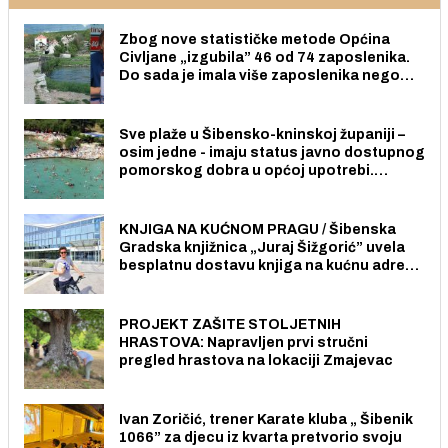
Zbog nove statističke metode Općina
Civljane „izgubila” 46 od 74 zaposlenika.
Do sada je imala više zaposlenika nego
radno sposobnih osoba među svojih 170
stanovnika.
Sve plaže u Šibensko-kninskoj županiji –
osim jedne - imaju status javno dostupnog
pomorskog dobra u općoj upotrebi.
Pristup je slobodan i besplatan za sve
građane i posjetitelje.
KNJIGA NA KUĆNOM PRAGU / Šibenska
Gradska knjižnica „Juraj Šižgorić” uvela
besplatnu dostavu knjiga na kućnu adresu
električnim biciklom.
PROJEKT ZAŠITE STOLJETNIH
HRASTOVA: Napravljen prvi stručni
pregled hrastova na lokaciji Zmajevac
Ivan Zoričić, trener Karate kluba „ Šibenik
1066” za djecu iz kvarta pretvorio svoju