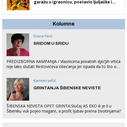
garažu u igraonicu, postavio ljuljačke i
trampolin i organizirao dječje ljetno kino.
Kolumne
Diana Ferić
SRIDOM U SRIDU
PREDIZBORNA KAMPANJA / Vlasnicima privatnih dječjih vrtića
nije lako slušati Restovićeva obećanja jer ispada da to što oni
rade u Šibeniku ne postoji
Karmen Jelčić
GRINTANJA ŠIBENSKE NEVISTE
ŠIBENSKA NEVISTA OPET GRINTA:Slučaj AS EKO ili je li u
Šibeniku vuk pojeo magare, a profit ljubav prema životinjama?