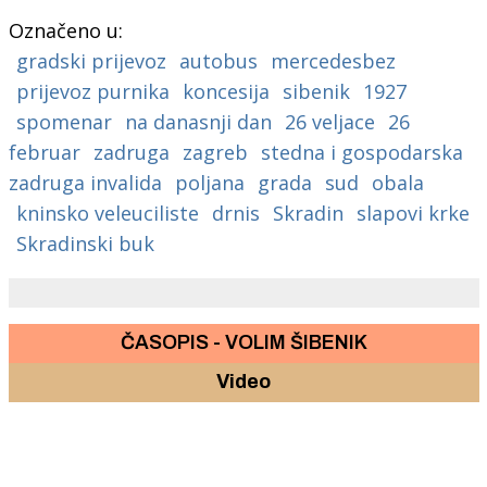
Označeno u:
gradski prijevoz
autobus
mercedesbez
prijevoz purnika
koncesija
sibenik
1927
spomenar
na danasnji dan
26 veljace
26
februar
zadruga
zagreb
stedna i gospodarska
zadruga invalida
poljana
grada
sud
obala
kninsko veleuciliste
drnis
Skradin
slapovi krke
Skradinski buk
ČASOPIS - VOLIM ŠIBENIK
Video