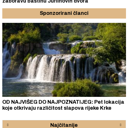
zaboravu baštinu Jurlinovih dvora
Sponzorirani članci
OD NAJVIŠEG DO NAJPOZNATIJEG: Pet lokacija
koje otkrivaju različitost slapova rijeke Krke
Najčitanije