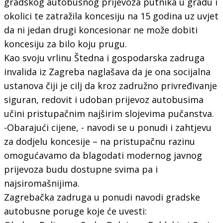
gradskog autobusnog prijevoza putnika u gradu i
okolici te zatražila koncesiju na 15 godina uz uvjet
da ni jedan drugi koncesionar ne može dobiti
koncesiju za bilo koju prugu.
Kao svoju vrlinu Štedna i gospodarska zadruga
invalida iz Zagreba naglašava da je ona socijalna
ustanova čiji je cilj da kroz zadružno privređivanje
siguran, redovit i udoban prijevoz autobusima
učini pristupačnim najširim slojevima pučanstva.
-Obarajući cijene, - navodi se u ponudi i zahtjevu
za dodjelu koncesije – na pristupačnu razinu
omogućavamo da blagodati modernog javnog
prijevoza budu dostupne svima pa i
najsiromašnijima.
Zagrebačka zadruga u ponudi navodi gradske
autobusne poruge koje će uvesti: