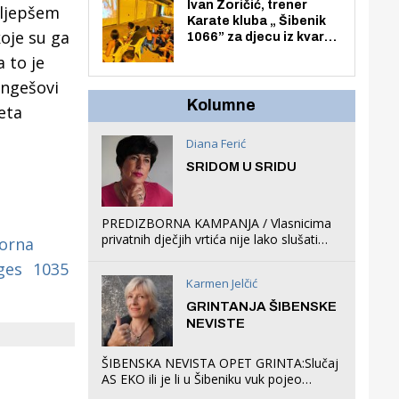
Zmajevac
Ivan Zoričić, trener
jljepšem
Karate kluba „ Šibenik
oje su ga
1066” za djecu iz kvarta
pretvorio svoju garažu
 to je
u igraonicu, postavio
angešovi
ljuljačke i trampolin i
organizirao dječje
Kolumne
eta
ljetno kino.
Diana Ferić
SRIDOM U SRIDU
PREDIZBORNA KAMPANJA / Vlasnicima
privatnih dječjih vrtića nije lako slušati
orna
Restovićeva obećanja jer ispada da to
ges
1035
što oni rade u Šibeniku ne postoji
Karmen Jelčić
GRINTANJA ŠIBENSKE
NEVISTE
ŠIBENSKA NEVISTA OPET GRINTA:Slučaj
AS EKO ili je li u Šibeniku vuk pojeo
magare, a profit ljubav prema