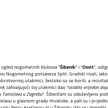
i, ogled nogometnih klubova "
Šibenik
" i "
Osvit
", odig
tivu Nogometnog potsaveza Split. Gradski rivali, iako 
 dobrotvornoj utakmici, žestoko su se borili, a rezulta
k zahvaljujući toj utakmici dao "
osobito vrijedan dop
u Tomislavu u Zagrebu
". Šibenčani su oduševljeno podr
 Krke iz prve ruke -
Šibenik spreman za dol
ostel Titius u
električnih autobusa: i
lavu u glavnom gradu Hrvatske, a pali su i prijedlo
NP Krka u
12 punionica na kolodvo
ralju Petru Krešimiru IV u Šibeniku (
što se i dogodilo, 