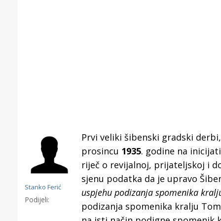
Prvi veliki šibenski gradski derb
prosincu
1935
. godine na inicija
riječ o revijalnoj, prijateljskoj i
sjenu podatka da je upravo Šibeni
Stanko Ferić
uspjehu podizanja spomenika kralj
Gornji tok
Podijeli:
Otkrijte h
podizanja spomenika kralju Tomis
edukativnom kampusu 
na isti način podigne spomenik k