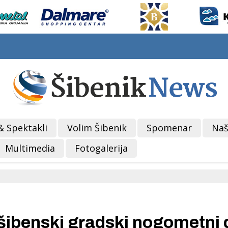
& Spektakli
Volim Šibenik
Spomenar
Naš
Multimedia
Fotogalerija
šibenski gradski nogometni 