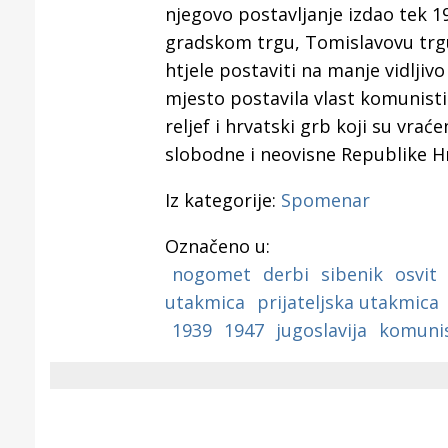
njegovo postavljanje izdao tek 19
gradskom trgu, Tomislavovu trgu,
htjele postaviti na manje vidljiv
mjesto postavila vlast komunisti
reljef i hrvatski grb koji su vra
slobodne i neovisne Republike H
Iz kategorije:
Spomenar
Označeno u:
nogomet
derbi
sibenik
osvit
utakmica
prijateljska utakmica
1939
1947
jugoslavija
komunis