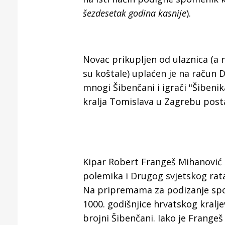
Puljanim
šezdesetak godina kasnije
).
Novac prikupljen od ulaznica (a n
su koštale) uplaćen je na račun 
mnogi Šibenčani i igrači "Šibeni
kralja Tomislava u Zagrebu posta
Kipar Robert Frangeš Mihanović i
polemika i Drugog svjetskog rata
Na pripremama za podizanje spom
1000. godišnjice hrvatskog kralje
brojni Šibenčani. Iako je Frange