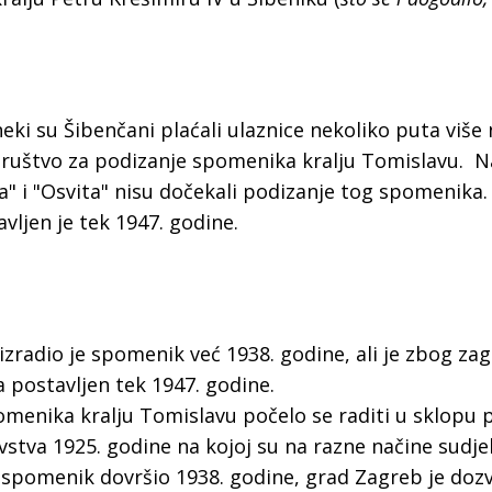
a
eki su Šibenčani plaćali ulaznice nekoliko puta više
Društvo za podizanje spomenika kralju Tomislavu. N
ka" i "Osvita" nisu dočekali podizanje tog spomenika
vljen je tek 1947. godine.
zradio je spomenik već 1938. godine, ali je zbog za
 postavljen tek 1947. godine.
enika kralju Tomislavu počelo se raditi u sklopu 
vstva 1925. godine na kojoj su na razne načine sudjel
š spomenik dovršio 1938. godine, grad Zagreb je doz