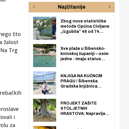
rijeke Krke
sud
Najčitanije
pod
zaj
Zbog nove statističke
metode Općina Civljane
„izgubila” 46 od 74
 nego što
zaposlenika. Do sada je
a žalost
imala više zaposlenika
nego radno sposobnih
Sve plaže u Šibensko-
. Na Trg
osoba među svojih 170
kninskoj županiji – osim
stanovnika.
jedne - imaju status
javno dostupnog
pomorskog dobra u
općoj upotrebi. Pristup
KNJIGA NA KUĆNOM
je slobodan i besplatan
PRAGU / Šibenska
za sve građane i
Gradska knjižnica
posjetitelje.
grebačkih
„Juraj Šižgorić” uvela
besplatnu dostavu
knjiga na kućnu adresu
PROJEKT ZAŠITE
električnim biciklom.
proslave
STOLJETNIH
HRASTOVA: Napravljen
ovali i
prvi stručni pregled
volu za
hrastova na lokaciji