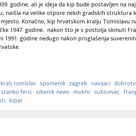
39. godine, ali je ideja da kip bude postavljen na na
 naišla na velike otpore nekih gradskih struktura k
o mjesto. Konačno, kip hrvatskom kralju Tomislavu na
čke 1947. godine. nakon što je s postolja skinuti Fr
ćeni 1991. godine nedugo nakon proglašenja suverenit
rvatske.
kralj tomislav
spomenik
zagreb
navijaci
dobrotv
stanko feric
sibenik news
mokhr
subicevac
fran
ti
kipar