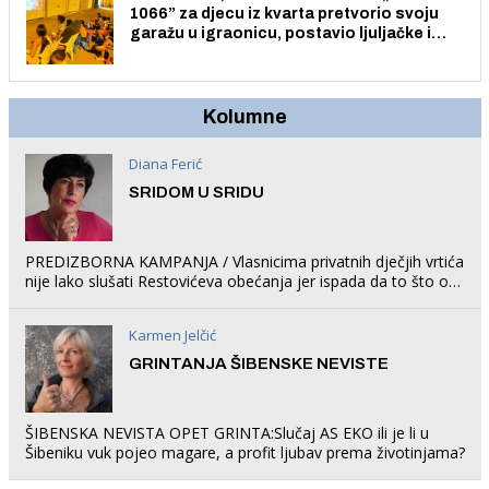
1066” za djecu iz kvarta pretvorio svoju
garažu u igraonicu, postavio ljuljačke i
trampolin i organizirao dječje ljetno kino.
Kolumne
Diana Ferić
SRIDOM U SRIDU
PREDIZBORNA KAMPANJA / Vlasnicima privatnih dječjih vrtića
nije lako slušati Restovićeva obećanja jer ispada da to što oni
rade u Šibeniku ne postoji
Karmen Jelčić
GRINTANJA ŠIBENSKE NEVISTE
ŠIBENSKA NEVISTA OPET GRINTA:Slučaj AS EKO ili je li u
Šibeniku vuk pojeo magare, a profit ljubav prema životinjama?