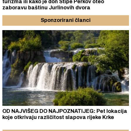
turizma ili kako je don Stipe Perkov oteo
zaboravu baštinu Jurlinovih dvora
Sponzorirani članci
OD NAJVIŠEG DO NAJPOZNATIJEG: Pet lokacija
koje otkrivaju različitost slapova rijeke Krke