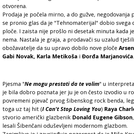
otvorena.
Prodaja je počela mirno, a do gužve, negodovanja p
se pronio glas da je "Tehnomaterijal" dobio svega 
ploče. I zaista nije prošlo ni desetak minuta kada 
nema. Nastala je graja, a prodavači su uzalud tješi
obožavatelje da su upravo dobilo nove ploče
Arsen
Gabi Novak, Karla Metikoša
i
Đorđa Marjanovića
Pjesma "
Ne mogu prestati da te volim
" u interpret
je bila dobro poznata jer ju je on često izvodio u
povremeni pjevač prvog šibenskog rock benda, leg
toga uz taj hit (
I Can't Stop Loving You
)
Raya Charl
stvorio američki glazbenik
Donald Eugene Gibson
lesali Šibenčani oduševljeni modernom glazbom.
Zanimljivo je i zavrijeđuje pozornost da je Mišo K