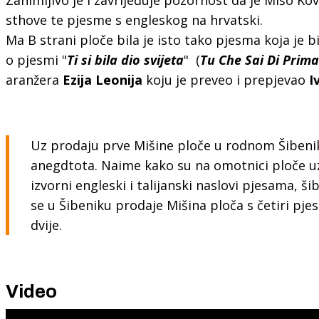
sthove te pjesme s engleskog na hrvatski.
Ma B strani ploče bila je isto tako pjesma koja je bil
o pjesmi "
Ti si bila dio svijeta
" (
Tu Che Sai Di Prim
aranžera
Ezija Leonija
koju je preveo i prepjevao
I
Uz prodaju prve Mišine ploče u rodnom Šibenik
anegdtota. Naime kako su na omotnici ploče uz
izvorni engleski i talijanski naslovi pjesama, šib
se u Šibeniku prodaje Mišina ploča s četiri pje
dvije.
Video