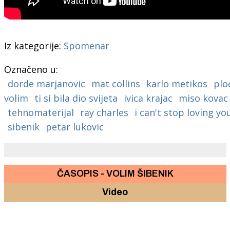
Iz kategorije:
Spomenar
Označeno u:
dorde marjanovic
mat collins
karlo metikos
plo
volim
ti si bila dio svijeta
ivica krajac
miso kovac
tehnomaterijal
ray charles
i can't stop loving yo
sibenik
petar lukovic
ČASOPIS - VOLIM ŠIBENIK
Video