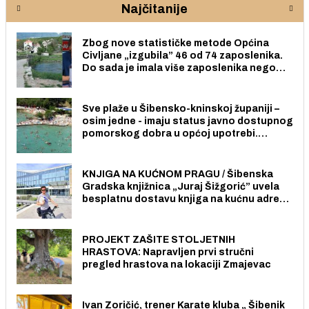
Najčitanije
Zbog nove statističke metode Općina
Civljane „izgubila” 46 od 74 zaposlenika.
Do sada je imala više zaposlenika nego
radno sposobnih osoba među svojih 170
stanovnika.
Sve plaže u Šibensko-kninskoj županiji –
osim jedne - imaju status javno dostupnog
pomorskog dobra u općoj upotrebi.
Pristup je slobodan i besplatan za sve
građane i posjetitelje.
KNJIGA NA KUĆNOM PRAGU / Šibenska
Gradska knjižnica „Juraj Šižgorić” uvela
besplatnu dostavu knjiga na kućnu adresu
električnim biciklom.
PROJEKT ZAŠITE STOLJETNIH
HRASTOVA: Napravljen prvi stručni
pregled hrastova na lokaciji Zmajevac
Ivan Zoričić, trener Karate kluba „ Šibenik