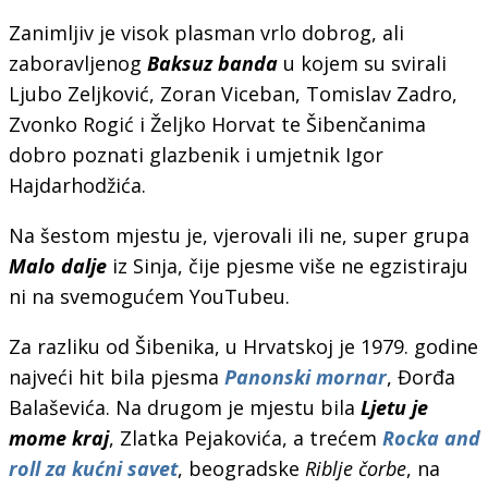
Zanimljiv je visok plasman vrlo dobrog, ali
zaboravljenog
Baksuz banda
u kojem su svirali
Ljubo Zeljković, Zoran Viceban, Tomislav Zadro,
Zvonko Rogić i Željko Horvat te Šibenčanima
dobro poznati glazbenik i umjetnik Igor
Hajdarhodžića.
Na šestom mjestu je, vjerovali ili ne, super grupa
Malo dalje
iz Sinja, čije pjesme više ne egzistiraju
ni na svemogućem YouTubeu.
Za razliku od Šibenika, u Hrvatskoj je 1979. godine
najveći hit bila pjesma
Panonski mornar
, Đorđa
Balaševića. Na drugom je mjestu bila
Ljetu je
mome kraj
, Zlatka Pejakovića, a trećem
Rocka and
roll za kućni savet
, beogradske
Riblje čorbe
, na