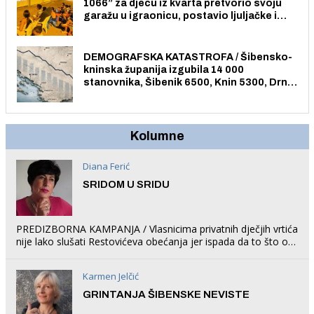
1066” za djecu iz kvarta pretvorio svoju
garažu u igraonicu, postavio ljuljačke i
trampolin i organizirao dječje ljetno kino.
DEMOGRAFSKA KATASTROFA / Šibensko-
kninska županija izgubila 14 000
stanovnika, Šibenik 6500, Knin 5300, Drniš
1758, Skradin 625, Vodice 275...
Kolumne
Diana Ferić
SRIDOM U SRIDU
PREDIZBORNA KAMPANJA / Vlasnicima privatnih dječjih vrtića
nije lako slušati Restovićeva obećanja jer ispada da to što oni
rade u Šibeniku ne postoji
Karmen Jelčić
GRINTANJA ŠIBENSKE NEVISTE