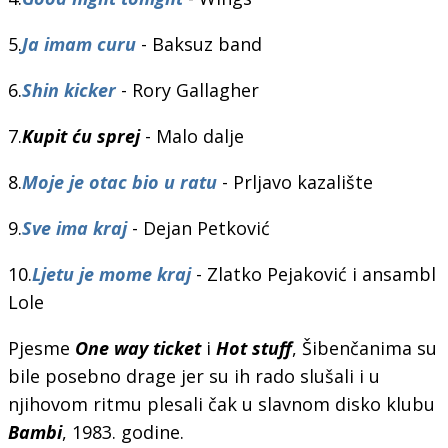
5.
Ja imam curu
- Baksuz band
6.
Shin kicker
- Rory Gallagher
7.
Kupit ću sprej
- Malo dalje
8.
Moje je otac bio u ratu
- Prljavo kazalište
9.
Sve ima kraj
- Dejan Petković
10.
Ljetu je mome kraj
- Zlatko Pejaković i ansambl
Lole
Pjesme
One way ticket
i
Hot stuff
, Šibenčanima su
bile posebno drage jer su ih rado slušali i u
njihovom ritmu plesali čak u slavnom disko klubu
Bambi
, 1983. godine.