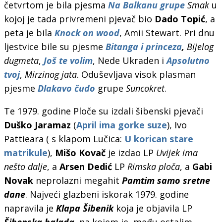
četvrtom je bila pjesma
Na Balkanu grupe
Smak
u
kojoj je tada privremeni pjevač bio
Dado Topić
, a
peta je bila
Knock on wood
, Amii Stewart. Pri dnu
ljestvice bile su pjesme
Bitanga i princeza
,
Bijelog
dugmeta
,
Još te volim
, Nede Ukraden i
Apsolutno
tvoj
,
Mirzinog jata
. Oduševljava visok plasman
pjesme
Dlakavo čudo
grupe
Suncokret
.
Te 1979. godine Ploče su izdali šibenski pjevači
Duško Jaramaz
(
April ima gorke suze
), Ivo
Pattieara ( s klapom Lučica:
U korican stare
matrikule
),
Mišo Kovač
je izdao LP
Uvijek ima
nešto dalje
, a
Arsen Dedić
LP
Rimska ploča
, a
Gabi
Novak
neprolazni megahit
Pamtim samo sretne
dane
. Najveći glazbeni iskorak 1979. godine
napravila je
Klapa Šibenik
koja je objavila LP
Šibenska balada
, na kojem je, među ostalim