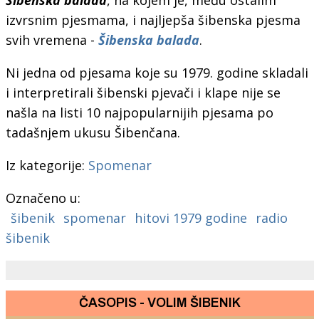
izvrsnim pjesmama, i najljepša šibenska pjesma
svih vremena -
Šibenska balada
.
Ni jedna od pjesama koje su 1979. godine skladali
i interpretirali šibenski pjevači i klape nije se
našla na listi 10 najpopularnijih pjesama po
tadašnjem ukusu Šibenčana.
Iz kategorije:
Spomenar
Označeno u:
šibenik
spomenar
hitovi 1979 godine
radio
šibenik
ČASOPIS - VOLIM ŠIBENIK