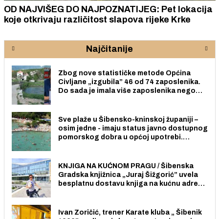
OD NAJVIŠEG DO NAJPOZNATIJEG: Pet lokacija
koje otkrivaju različitost slapova rijeke Krke
Najčitanije
Zbog nove statističke metode Općina
Civljane „izgubila” 46 od 74 zaposlenika.
Do sada je imala više zaposlenika nego
radno sposobnih osoba među svojih 170
stanovnika.
Sve plaže u Šibensko-kninskoj županiji –
osim jedne - imaju status javno dostupnog
pomorskog dobra u općoj upotrebi.
Pristup je slobodan i besplatan za sve
građane i posjetitelje.
KNJIGA NA KUĆNOM PRAGU / Šibenska
Gradska knjižnica „Juraj Šižgorić” uvela
besplatnu dostavu knjiga na kućnu adresu
električnim biciklom.
Ivan Zoričić, trener Karate kluba „ Šibenik