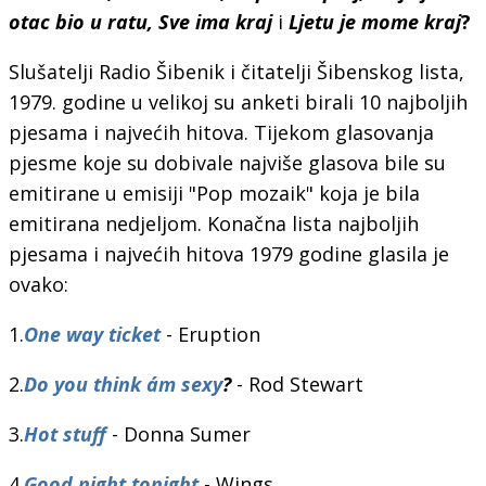
otac bio u ratu, Sve ima kraj
i
Ljetu je mome kraj
?
Slušatelji Radio Šibenik i čitatelji Šibenskog lista,
1979. godine u velikoj su anketi birali 10 najboljih
pjesama i najvećih hitova. Tijekom glasovanja
pjesme koje su dobivale najviše glasova bile su
emitirane u emisiji "Pop mozaik" koja je bila
emitirana nedjeljom. Konačna lista najboljih
pjesama i najvećih hitova 1979 godine glasila je
ovako:
1.
One way ticket
- Eruption
2.
Do you think a´m sexy
?
- Rod Stewart
3.
Hot stuff
- Donna Sumer
4.
Good night tonight
- Wings