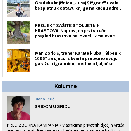
Gradska knjižnica „Juraj Šižgorić” uvela
besplatnu dostavu knjiga na kućnu adresu
električnim biciklom.
PROJEKT ZAŠITE STOLJETNIH
HRASTOVA: Napravljen prvi stručni
pregled hrastova na lokaciji Zmajevac
Ivan Zoričić, trener Karate kluba „ Šibenik
1066” za djecu iz kvarta pretvorio svoju
garažu u igraonicu, postavio ljuljačke i
trampolin i organizirao dječje ljetno kino.
Kolumne
Diana Ferić
SRIDOM U SRIDU
PREDIZBORNA KAMPANJA / Vlasnicima privatnih dječjih vrtića
nije lako slušati Restovićeva obećanja jer ispada da to što oni