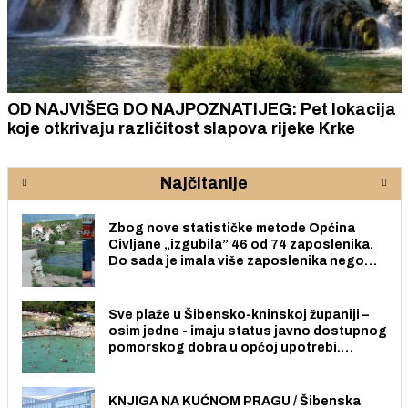
OD NAJVIŠEG DO NAJPOZNATIJEG: Pet lokacija
koje otkrivaju različitost slapova rijeke Krke
Najčitanije
Zbog nove statističke metode Općina
Civljane „izgubila” 46 od 74 zaposlenika.
Do sada je imala više zaposlenika nego
radno sposobnih osoba među svojih 170
stanovnika.
Sve plaže u Šibensko-kninskoj županiji –
osim jedne - imaju status javno dostupnog
pomorskog dobra u općoj upotrebi.
Pristup je slobodan i besplatan za sve
građane i posjetitelje.
KNJIGA NA KUĆNOM PRAGU / Šibenska