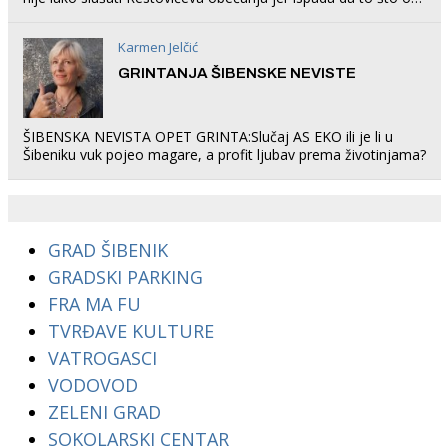
rade u Šibeniku ne postoji
Karmen Jelčić
GRINTANJA ŠIBENSKE NEVISTE
ŠIBENSKA NEVISTA OPET GRINTA:Slučaj AS EKO ili je li u
Šibeniku vuk pojeo magare, a profit ljubav prema životinjama?
GRAD ŠIBENIK
GRADSKI PARKING
FRA MA FU
TVRĐAVE KULTURE
VATROGASCI
VODOVOD
ZELENI GRAD
SOKOLARSKI CENTAR