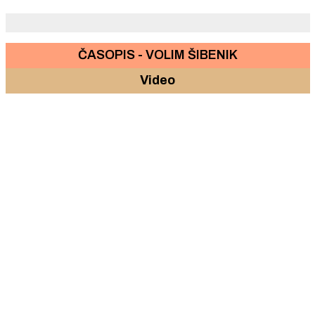
koralje
ČASOPIS - VOLIM ŠIBENIK
Video