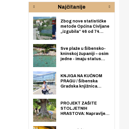
rijeke Krke
sud
Najčitanije
pod
zaj
Zbog nove statističke
metode Općina Civljane
„izgubila” 46 od 74
zaposlenika. Do sada je
imala više zaposlenika
nego radno sposobnih
Sve plaže u Šibensko-
osoba među svojih 170
kninskoj županiji – osim
stanovnika.
jedne - imaju status
javno dostupnog
pomorskog dobra u
općoj upotrebi. Pristup
KNJIGA NA KUĆNOM
je slobodan i besplatan
PRAGU / Šibenska
za sve građane i
Gradska knjižnica
posjetitelje.
„Juraj Šižgorić” uvela
besplatnu dostavu
knjiga na kućnu adresu
PROJEKT ZAŠITE
električnim biciklom.
STOLJETNIH
HRASTOVA: Napravljen
prvi stručni pregled
hrastova na lokaciji