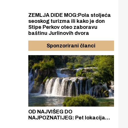
ZEMLJA DIDE MOG:Pola stoljeća
seoskog turizma ili kako je don
Stipe Perkov oteo zaboravu
baštinu Jurlinovih dvora
Sponzorirani članci
azak
OD NAJVIŠEG DO
ZA
zgrađeno
NAJPOZNATIJEG: Pet lokacija
AKA
ru
koje otkrivaju različitost slapova
isku