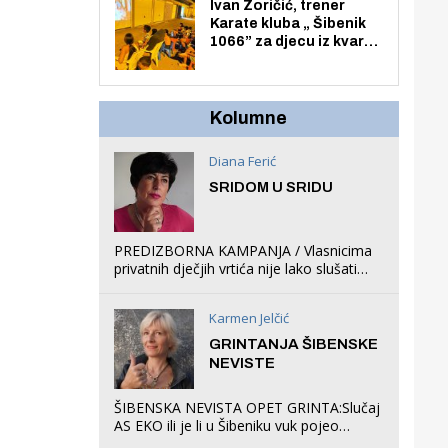
Zmajevac
Ivan Zoričić, trener
Karate kluba „ Šibenik
1066” za djecu iz kvarta
pretvorio svoju garažu
u igraonicu, postavio
ljuljačke i trampolin i
organizirao dječje
Kolumne
ljetno kino.
Diana Ferić
SRIDOM U SRIDU
PREDIZBORNA KAMPANJA / Vlasnicima
privatnih dječjih vrtića nije lako slušati
Restovićeva obećanja jer ispada da to
što oni rade u Šibeniku ne postoji
Karmen Jelčić
GRINTANJA ŠIBENSKE
NEVISTE
ŠIBENSKA NEVISTA OPET GRINTA:Slučaj
AS EKO ili je li u Šibeniku vuk pojeo
magare, a profit ljubav prema