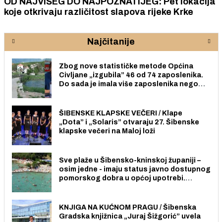
OD NAJVIŠEG DO NAJPOZNATIJEG: Pet lokacija
koje otkrivaju različitost slapova rijeke Krke
Najčitanije
Zbog nove statističke metode Općina
Civljane „izgubila” 46 od 74 zaposlenika.
Do sada je imala više zaposlenika nego
radno sposobnih osoba među svojih 170
stanovnika.
ŠIBENSKE KLAPSKE VEČERI / Klape
„Dota” i „Solaris” otvaraju 27. Šibenske
klapske večeri na Maloj loži
Sve plaže u Šibensko-kninskoj županiji –
osim jedne - imaju status javno dostupnog
pomorskog dobra u općoj upotrebi.
Pristup je slobodan i besplatan za sve
građane i posjetitelje.
KNJIGA NA KUĆNOM PRAGU / Šibenska
Gradska knjižnica „Juraj Šižgorić” uvela