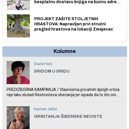
besplatnu dostavu knjiga na kućnu adresu
električnim biciklom.
PROJEKT ZAŠITE STOLJETNIH
HRASTOVA: Napravljen prvi stručni
pregled hrastova na lokaciji Zmajevac
Kolumne
Diana Ferić
SRIDOM U SRIDU
PREDIZBORNA KAMPANJA / Vlasnicima privatnih dječjih vrtića
nije lako slušati Restovićeva obećanja jer ispada da to što oni
rade u Šibeniku ne postoji
Karmen Jelčić
GRINTANJA ŠIBENSKE NEVISTE