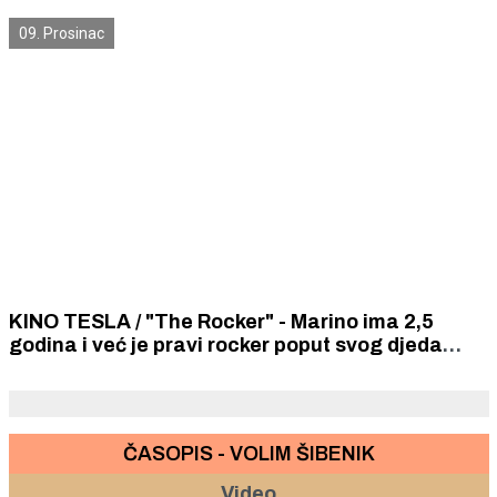
benda Lili Gee
09. Prosinac
KINO TESLA / "The Rocker" - Marino ima 2,5
godina i već je pravi rocker poput svog djeda
Zorana Košuljandića
ČASOPIS - VOLIM ŠIBENIK
Video