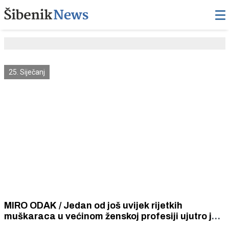
25. Siječanj
MIRO ODAK / Jedan od još uvijek rijetkih
muškaraca u većinom ženskoj profesiji ujutro je
odgajatelj u vrtiću, a uvečer rocker i frontmen