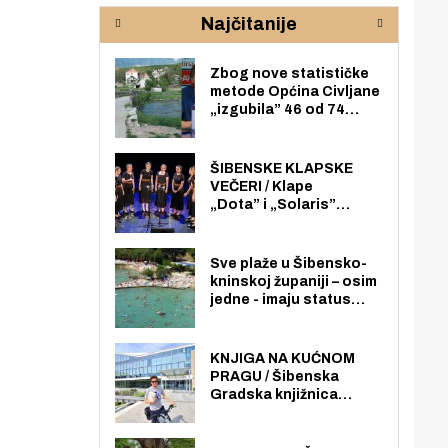
rijeke Krke
sud
Najčitanije
pod
zaj
Zbog nove statističke
metode Općina Civljane
„izgubila” 46 od 74
zaposlenika. Do sada je
imala više zaposlenika
nego radno sposobnih
ŠIBENSKE KLAPSKE
osoba među svojih 170
VEČERI / Klape
stanovnika.
„Dota” i „Solaris”
otvaraju 27. Šibenske
klapske večeri na Maloj
loži
Sve plaže u Šibensko-
kninskoj županiji – osim
jedne - imaju status
javno dostupnog
pomorskog dobra u
općoj upotrebi. Pristup
KNJIGA NA KUĆNOM
je slobodan i besplatan
PRAGU / Šibenska
za sve građane i
Gradska knjižnica
posjetitelje.
„Juraj Šižgorić” uvela
besplatnu dostavu