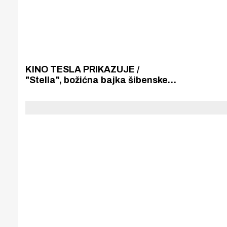
KINO TESLA PRIKAZUJE /
"Stella", božićna bajka šibenske
spisateljice Haire Lacmanović-
Heydenreuter