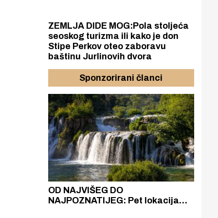
ZEMLJA DIDE MOG:Pola stoljeća
seoskog turizma ili kako je don
Stipe Perkov oteo zaboravu
baštinu Jurlinovih dvora
Sponzorirani članci
azak
OD NAJVIŠEG DO
ZA
zgrađeno
NAJPOZNATIJEG: Pet lokacija
AKA
ru
koje otkrivaju različitost slapova
isku