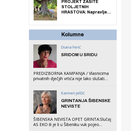
knjiga na kućnu adresu
PROJEKT ZAŠITE
električnim biciklom.
STOLJETNIH
HRASTOVA: Napravljen
prvi stručni pregled
hrastova na lokaciji
Zmajevac
Kolumne
Diana Ferić
SRIDOM U SRIDU
PREDIZBORNA KAMPANJA / Vlasnicima
privatnih dječjih vrtića nije lako slušati
Restovićeva obećanja jer ispada da to
što oni rade u Šibeniku ne postoji
Karmen Jelčić
GRINTANJA ŠIBENSKE
NEVISTE
ŠIBENSKA NEVISTA OPET GRINTA:Slučaj
AS EKO ili je li u Šibeniku vuk pojeo
magare, a profit ljubav prema