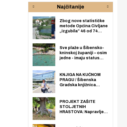
rijeke Krke
sud
Najčitanije
pod
zaj
Zbog nove statističke
metode Općina Civljane
„izgubila” 46 od 74
zaposlenika. Do sada je
imala više zaposlenika
nego radno sposobnih
Sve plaže u Šibensko-
osoba među svojih 170
kninskoj županiji – osim
stanovnika.
jedne - imaju status
javno dostupnog
pomorskog dobra u
općoj upotrebi. Pristup
KNJIGA NA KUĆNOM
je slobodan i besplatan
PRAGU / Šibenska
za sve građane i
Gradska knjižnica
posjetitelje.
„Juraj Šižgorić” uvela
besplatnu dostavu
knjiga na kućnu adresu
PROJEKT ZAŠITE
električnim biciklom.
STOLJETNIH
HRASTOVA: Napravljen
prvi stručni pregled
hrastova na lokaciji