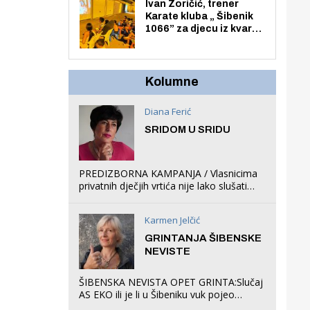
Zmajevac
Ivan Zoričić, trener
Karate kluba „ Šibenik
1066” za djecu iz kvarta
pretvorio svoju garažu
u igraonicu, postavio
ljuljačke i trampolin i
organizirao dječje
Kolumne
ljetno kino.
Diana Ferić
SRIDOM U SRIDU
PREDIZBORNA KAMPANJA / Vlasnicima
privatnih dječjih vrtića nije lako slušati
Restovićeva obećanja jer ispada da to
što oni rade u Šibeniku ne postoji
Karmen Jelčić
GRINTANJA ŠIBENSKE
NEVISTE
ŠIBENSKA NEVISTA OPET GRINTA:Slučaj
AS EKO ili je li u Šibeniku vuk pojeo
magare, a profit ljubav prema