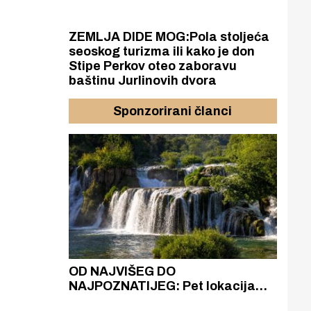
ZEMLJA DIDE MOG:Pola stoljeća
seoskog turizma ili kako je don
Stipe Perkov oteo zaboravu
baštinu Jurlinovih dvora
Sponzorirani članci
azak
OD NAJVIŠEG DO
ZA
zgrađeno
NAJPOZNATIJEG: Pet lokacija
AKA
ru
koje otkrivaju različitost slapova
isku