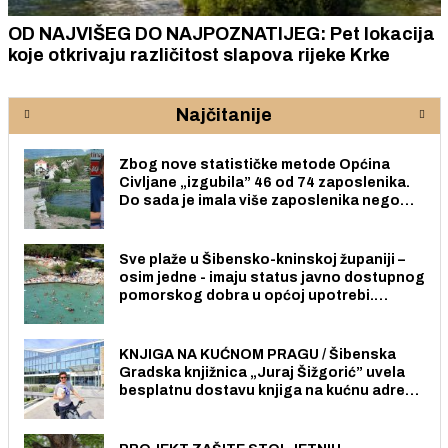
OD NAJVIŠEG DO NAJPOZNATIJEG: Pet lokacija
koje otkrivaju različitost slapova rijeke Krke
Najčitanije
Zbog nove statističke metode Općina
Civljane „izgubila” 46 od 74 zaposlenika.
Do sada je imala više zaposlenika nego
radno sposobnih osoba među svojih 170
stanovnika.
Sve plaže u Šibensko-kninskoj županiji –
osim jedne - imaju status javno dostupnog
pomorskog dobra u općoj upotrebi.
Pristup je slobodan i besplatan za sve
građane i posjetitelje.
KNJIGA NA KUĆNOM PRAGU / Šibenska
Gradska knjižnica „Juraj Šižgorić” uvela
besplatnu dostavu knjiga na kućnu adresu
električnim biciklom.