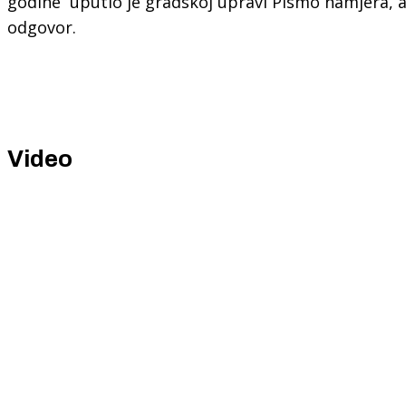
godine uputio je gradskoj upravi Pismo namjera, al
odgovor.
Video