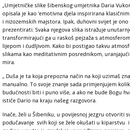
„Umjetničke slike šibenskog umjetnika Daria Vukor
opisala je kao ’emotivna djela inspirirana klasičn
i nizozemskih majstora. Ipak, duhovni svijet je ono
prezentirati. Svaka njegova slika istražuje unutarn
transformirajući ga u raskoš pejzaža s atmosferom
lijepom i ćudljivom. Kako bi postigao takvu atmosf
slikama kao meditativnim posrednikom, uranjajući s
mira.
„ Duša je ta koja prepozna način na koji uzimaš znan
manualno. To svoje znanje sada primjenjujem koli
budućnosti biti i puno više, a ako ne bude Bogu hval
ističe Dario na kraju našeg razgovora.
Inače, želi u Šibeniku, u povijesnoj jezgru otvoriti s
podučavanje svih koji se žele okušati u kiparstvu il