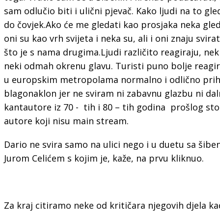
sam odlučio biti i ulični pjevač. Kako ljudi na to gle
do čovjek.Ako će me gledati kao prosjaka neka gled
oni su kao vrh svijeta i neka su, ali i oni znaju svirat
što je s nama drugima.Ljudi različito reagiraju, n
neki odmah okrenu glavu. Turisti puno bolje reagiraj
u europskim metropolama normalno i odlično prihv
blagonaklon jer ne sviram ni zabavnu glazbu ni d
kantautore iz 70 - tih i 80 – tih godina prošlog sto
autore koji nisu main stream.
Dario ne svira samo na ulici nego i u duetu sa šib
Jurom Celićem s kojim je, kaže, na prvu kliknuo.
Za kraj citiramo neke od kritičara njegovih djela kad