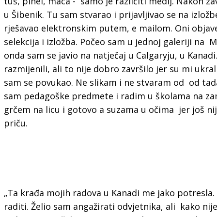
tuš, pinel, maca - samo je različiti medij. Nakon z
u Šibenik. Tu sam stvarao i prijavljivao se na izlo
rješavao elektronskim putem, e mailom. Oni objave na
selekcija i izložba. Počeo sam u jednoj galeriji na 
onda sam se javio na natječaj u Calgaryju, u Kanad
razmijenili, ali to nije dobro završilo jer su mi ukr
sam se povukao. Ne slikam i ne stvaram od od ta
sam pedagoške predmete i radim u školama na zamj
grčem na licu i gotovo a suzama u očima jer još ni
priču.
„Ta krađa mojih radova u Kanadi me jako potresla
raditi. Želio sam angažirati odvjetnika, ali kako ni