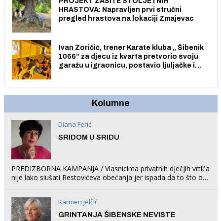
PROJEKT ZAŠITE STOLJETNIH
HRASTOVA: Napravljen prvi stručni
pregled hrastova na lokaciji Zmajevac
Ivan Zoričić, trener Karate kluba „ Šibenik
1066” za djecu iz kvarta pretvorio svoju
garažu u igraonicu, postavio ljuljačke i
trampolin i organizirao dječje ljetno kino.
Kolumne
Diana Ferić
SRIDOM U SRIDU
PREDIZBORNA KAMPANJA / Vlasnicima privatnih dječjih vrtića
nije lako slušati Restovićeva obećanja jer ispada da to što oni
rade u Šibeniku ne postoji
Karmen Jelčić
GRINTANJA ŠIBENSKE NEVISTE