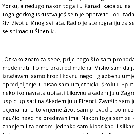
Yorku, a nedugo nakon toga i u Kanadi kada su ga iz
toga gorkog iskustva još se nije oporavio i od tad
živi život uličnog svirača. Radio je scenografiju za ser
se snimao u Šibeniku.
„Otkako znam za sebe, prije nego što sam prohoda
modelirati. To me prati od malena. Mislio sam da j
izražavam samo kroz likovnu nego i glazbenu um
opredjeljenje. Upisao sam umjetničku školu u Split
nekoliko navrata upisati Likovnu akademiju u Zagre
uspio upisati na Akademiju u Firenci. Završio sam j
ocjenama. U to vrijeme život sam provodio po muz
naučio nego na predavanjima. Nakon toga sam se k
znanjem i talentom. Jednako sam kipar kao i slikar,