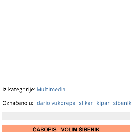
Iz kategorije:
Multimedia
Označeno u:
dario vukorepa
slikar
kipar
sibenik
ČASOPIS - VOLIM ŠIBENIK