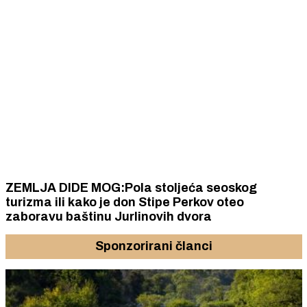
ZEMLJA DIDE MOG:Pola stoljeća seoskog
turizma ili kako je don Stipe Perkov oteo
zaboravu baštinu Jurlinovih dvora
Sponzorirani članci