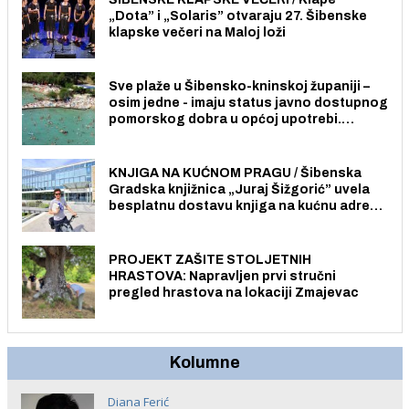
„Dota” i „Solaris” otvaraju 27. Šibenske
klapske večeri na Maloj loži
Sve plaže u Šibensko-kninskoj županiji –
osim jedne - imaju status javno dostupnog
pomorskog dobra u općoj upotrebi.
Pristup je slobodan i besplatan za sve
građane i posjetitelje.
KNJIGA NA KUĆNOM PRAGU / Šibenska
Gradska knjižnica „Juraj Šižgorić” uvela
besplatnu dostavu knjiga na kućnu adresu
električnim biciklom.
PROJEKT ZAŠITE STOLJETNIH
HRASTOVA: Napravljen prvi stručni
pregled hrastova na lokaciji Zmajevac
Kolumne
Diana Ferić