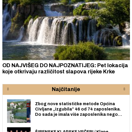
OD NAJVIŠEG DO NAJPOZNATIJEG: Pet lokacija
koje otkrivaju različitost slapova rijeke Krke
Najčitanije
Zbog nove statističke metode Općina
Civljane „izgubila” 46 od 74 zaposlenika.
Do sada je imala više zaposlenika nego
radno sposobnih osoba među svojih 170
stanovnika.
ŠIBENSKE KLAPSKE VEČERI / Klape