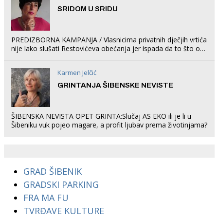
SRIDOM U SRIDU
PREDIZBORNA KAMPANJA / Vlasnicima privatnih dječjih vrtića
nije lako slušati Restovićeva obećanja jer ispada da to što oni
rade u Šibeniku ne postoji
Karmen Jelčić
GRINTANJA ŠIBENSKE NEVISTE
ŠIBENSKA NEVISTA OPET GRINTA:Slučaj AS EKO ili je li u
Šibeniku vuk pojeo magare, a profit ljubav prema životinjama?
GRAD ŠIBENIK
GRADSKI PARKING
FRA MA FU
TVRĐAVE KULTURE