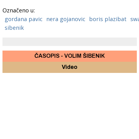
Označeno u:
gordana pavic
nera gojanovic
boris plazibat
sw
sibenik
ČASOPIS - VOLIM ŠIBENIK
Video