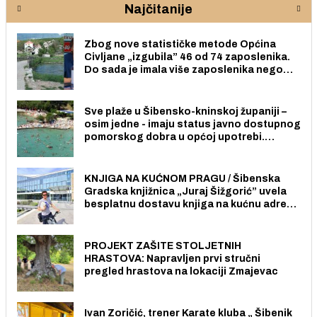
Najčitanije
Zbog nove statističke metode Općina
Civljane „izgubila” 46 od 74 zaposlenika.
Do sada je imala više zaposlenika nego
radno sposobnih osoba među svojih 170
stanovnika.
Sve plaže u Šibensko-kninskoj županiji –
osim jedne - imaju status javno dostupnog
pomorskog dobra u općoj upotrebi.
Pristup je slobodan i besplatan za sve
građane i posjetitelje.
KNJIGA NA KUĆNOM PRAGU / Šibenska
Gradska knjižnica „Juraj Šižgorić” uvela
besplatnu dostavu knjiga na kućnu adresu
električnim biciklom.
PROJEKT ZAŠITE STOLJETNIH
HRASTOVA: Napravljen prvi stručni
pregled hrastova na lokaciji Zmajevac
Ivan Zoričić, trener Karate kluba „ Šibenik