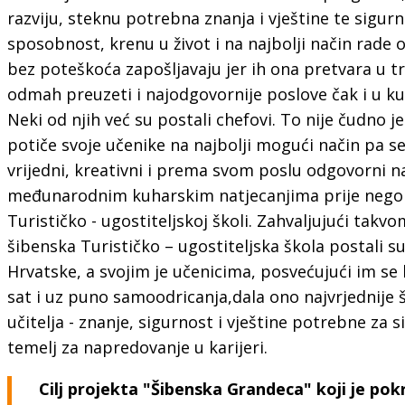
razviju, steknu potrebna znanja i vještine te sigurni 
sposobnost, krenu u život i na najbolji način rade o
bez poteškoća zapošljavaju jer ih ona pretvara u 
odmah preuzeti i najodgovornije poslove čak i u ku
Neki od njih već su postali chefovi. To nije čudno j
potiče svoje učenike na najbolji mogući način pa s
vrijedni, kreativni i prema svom poslu odgovorni n
međunarodnim kuharskim natjecanjima prije nego 
Turističko - ugostiteljskoj školi. Zahvaljujući takv
šibenska Turističko – ugostiteljska škola postali su
Hrvatske, a svojim je učenicima, posvećujući im se 
sat i uz puno samoodricanja,dala ono najvrjednije 
učitelja - znanje, sigurnost i vještine potrebne za s
temelj za napredovanje u karijeri.
Cilj projekta "Šibenska Grandeca" koji je po