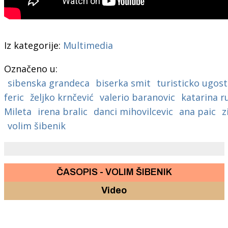
Iz kategorije:
Multimedia
Označeno u:
sibenska grandeca
biserka smit
turisticko ugost
feric
željko krnčević
valerio baranovic
katarina r
Mileta
irena bralic
danci mihovilcevic
ana paic
z
volim šibenik
ČASOPIS - VOLIM ŠIBENIK
Video