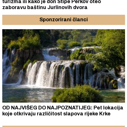
turizma ili kako je don Stipe Perkov oteo
zaboravu baštinu Jurlinovih dvora
Sponzorirani članci
OD NAJVIŠEG DO NAJPOZNATIJEG: Pet lokacija
koje otkrivaju različitost slapova rijeke Krke