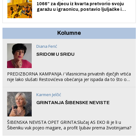
1066” za djecu iz kvarta pretvorio svoju
garažu u igraonicu, postavio ljuljačke i
trampolin i organizirao dječje ljetno kino.
Kolumne
Diana Ferić
SRIDOM U SRIDU
PREDIZBORNA KAMPANJA / Vlasnicima privatnih dječjih vrtića
nije lako slušati Restovićeva obećanja jer ispada da to što oni
rade u Šibeniku ne postoji
Karmen Jelčić
GRINTANJA ŠIBENSKE NEVISTE
ŠIBENSKA NEVISTA OPET GRINTA:Slučaj AS EKO ili je li u
Šibeniku vuk pojeo magare, a profit ljubav prema životinjama?