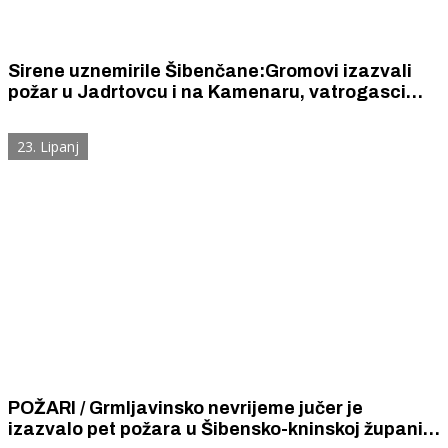
Sirene uznemirile Šibenčane:Gromovi izazvali
požar u Jadrtovcu i na Kamenaru, vatrogasci
brzo intervenirali
23. Lipanj
POŽARI / Grmljavinsko nevrijeme jučer je
izazvalo pet požara u Šibensko-kninskoj županiji.