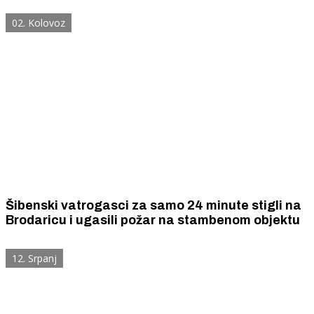
a pomagali su i vatrogasni zrakoplovi.
02. Kolovoz
Šibenski vatrogasci za samo 24 minute stigli na
Brodaricu i ugasili požar na stambenom objektu
12. Srpanj