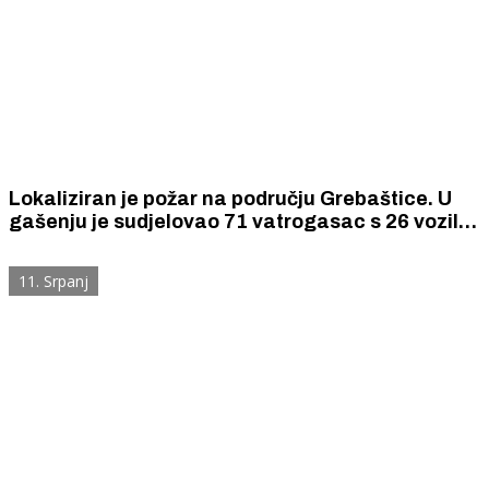
Lokaliziran je požar na području Grebaštice. U
gašenju je sudjelovao 71 vatrogasac s 26 vozila i
sedam vatrogasnih zrakoplova.
11. Srpanj