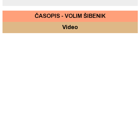
ČASOPIS - VOLIM ŠIBENIK
Video