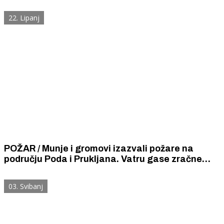
Gorjelo je na Kornatima, Podima, Primoštenu,
Sonkoviću i Dubravi
22. Lipanj
POŽAR / Munje i gromovi izazvali požare na
području Poda i Prukljana. Vatru gase zračne
snage, 55 vatrogasaca i 16 vatrogasnih vozila.
03. Svibanj