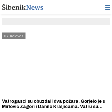
07. Kolovoz
Vatrogasci su obuzdali dva požara. Gorjelo je u
Mirlović Zagori i Danilo Kraljicama. Vatru su
gasili vatrogasci iz Šibenika, Drniša i Perkovića,