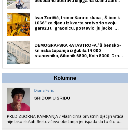
besplatnu dostavu knjiga na kućnu adresu
električnim biciklom.
Ivan Zoričić, trener Karate kluba „ Šibenik
1066” za djecu iz kvarta pretvorio svoju
garažu u igraonicu, postavio ljuljačke i
trampolin i organizirao dječje ljetno kino.
DEMOGRAFSKA KATASTROFA / Šibensko-
kninska županija izgubila 14 000
stanovnika, Šibenik 6500, Knin 5300, Drniš
1758, Skradin 625, Vodice 275...
Kolumne
Diana Ferić
SRIDOM U SRIDU
PREDIZBORNA KAMPANJA / Vlasnicima privatnih dječjih vrtića
nije lako slušati Restovićeva obećanja jer ispada da to što oni
rade u Šibeniku ne postoji