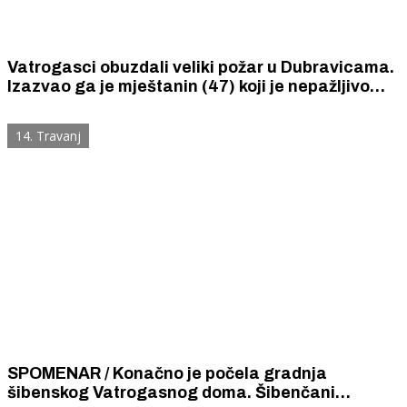
Vatrogasci obuzdali veliki požar u Dubravicama.
Izazvao ga je mještanin (47) koji je nepažljivo
spaljivao biljni otpad. S vatrom su se pet sati
borila 32 vatrogasca i 10 vatrogasnih vozila.
14. Travanj
SPOMENAR / Konačno je počela gradnja
šibenskog Vatrogasnog doma. Šibenčani