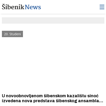
20. Studeni
U novoobnovljenom šibenskom kazalištu sinoć
izvedena nova predstava šibenskog ansambla
"Niz stube,uz stube"