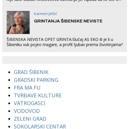
rade u Šibeniku ne postoji
Karmen Jelčić
GRINTANJA ŠIBENSKE NEVISTE
ŠIBENSKA NEVISTA OPET GRINTA:Slučaj AS EKO ili je li u
Šibeniku vuk pojeo magare, a profit ljubav prema životinjama?
GRAD ŠIBENIK
GRADSKI PARKING
FRA MA FU
TVRĐAVE KULTURE
VATROGASCI
VODOVOD
ZELENI GRAD
SOKOLARSKI CENTAR