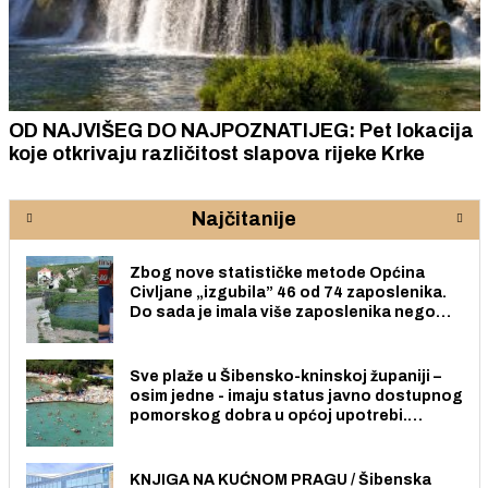
OD NAJVIŠEG DO NAJPOZNATIJEG: Pet lokacija
koje otkrivaju različitost slapova rijeke Krke
Najčitanije
Zbog nove statističke metode Općina
Civljane „izgubila” 46 od 74 zaposlenika.
Do sada je imala više zaposlenika nego
radno sposobnih osoba među svojih 170
stanovnika.
Sve plaže u Šibensko-kninskoj županiji –
osim jedne - imaju status javno dostupnog
pomorskog dobra u općoj upotrebi.
Pristup je slobodan i besplatan za sve
građane i posjetitelje.
KNJIGA NA KUĆNOM PRAGU / Šibenska