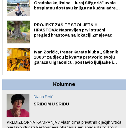
Gradska knjižnica „Juraj Šižgorić” uvela
besplatnu dostavu knjiga na kućnu adresu
električnim biciklom.
PROJEKT ZAŠITE STOLJETNIH
HRASTOVA: Napravljen prvi stručni
pregled hrastova na lokaciji Zmajevac
Ivan Zoričić, trener Karate kluba „ Šibenik
1066” za djecu iz kvarta pretvorio svoju
garažu u igraonicu, postavio ljuljačke i
trampolin i organizirao dječje ljetno kino.
Kolumne
Diana Ferić
SRIDOM U SRIDU
PREDIZBORNA KAMPANJA / Vlasnicima privatnih dječjih vrtića
nije lako slušati Restovićeva obećanja jer ispada da to što oni