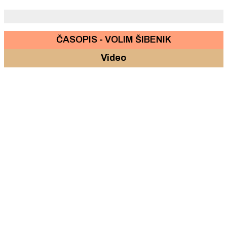
ČASOPIS - VOLIM ŠIBENIK
Video