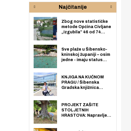
rijeke Krke
sud
Najčitanije
pod
zaj
Zbog nove statističke
metode Općina Civljane
„izgubila” 46 od 74
zaposlenika. Do sada je
imala više zaposlenika
nego radno sposobnih
Sve plaže u Šibensko-
osoba među svojih 170
kninskoj županiji – osim
stanovnika.
jedne - imaju status
javno dostupnog
pomorskog dobra u
općoj upotrebi. Pristup
KNJIGA NA KUĆNOM
je slobodan i besplatan
PRAGU / Šibenska
za sve građane i
Gradska knjižnica
posjetitelje.
„Juraj Šižgorić” uvela
besplatnu dostavu
knjiga na kućnu adresu
PROJEKT ZAŠITE
električnim biciklom.
STOLJETNIH
HRASTOVA: Napravljen
prvi stručni pregled
hrastova na lokaciji