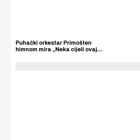
Puhački orkestar Primošten
himnom mira „Neka cijeli ovaj
svijet” otvorio festival “Hrvatska
u Pragu” na kojem je nastupilo
više od 400 hrvatskih umjetnica i
umjetnika