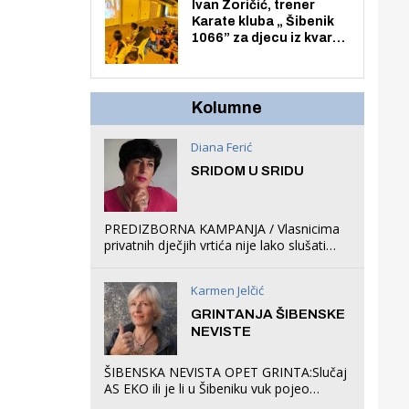
Zmajevac
Ivan Zoričić, trener
Karate kluba „ Šibenik
1066” za djecu iz kvarta
pretvorio svoju garažu
u igraonicu, postavio
ljuljačke i trampolin i
organizirao dječje
Kolumne
ljetno kino.
Diana Ferić
SRIDOM U SRIDU
PREDIZBORNA KAMPANJA / Vlasnicima
privatnih dječjih vrtića nije lako slušati
Restovićeva obećanja jer ispada da to
što oni rade u Šibeniku ne postoji
Karmen Jelčić
GRINTANJA ŠIBENSKE
NEVISTE
ŠIBENSKA NEVISTA OPET GRINTA:Slučaj
AS EKO ili je li u Šibeniku vuk pojeo
magare, a profit ljubav prema