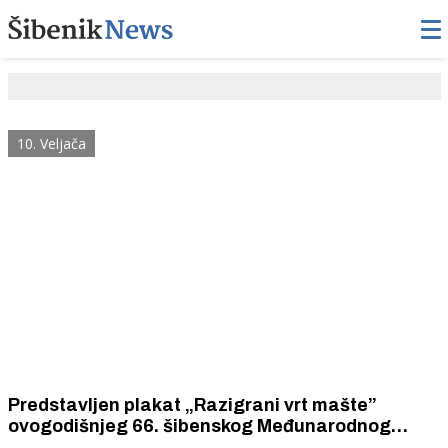
10. Veljača
Predstavljen plakat „Razigrani vrt mašte”
ovogodišnjeg 66. šibenskog Međunarodnog
dječjeg festivala djelo francuskog umjetnika