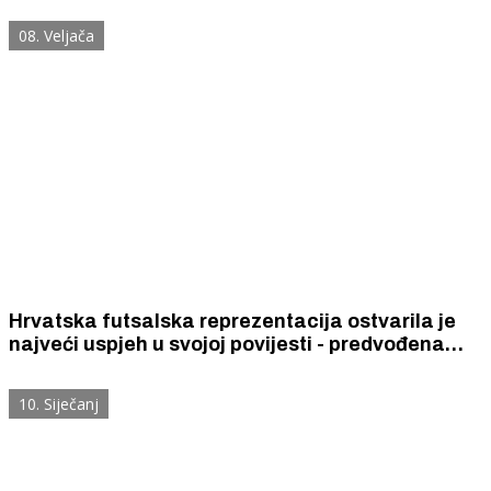
Marca Majewskog.
08. Veljača
Hrvatska futsalska reprezentacija ostvarila je
najveći uspjeh u svojoj povijesti - predvođena
kapetanom, Šibenčaninom Francom Jelovčićem
osvojila je brončanu medalju.
10. Siječanj