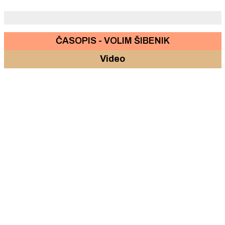
Hrvatski jedriličar Zvonko Jelačić osvojio broncu.
ČASOPIS - VOLIM ŠIBENIK
Video