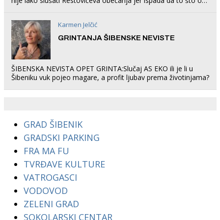
nije lako slušati Restovićeva obećanja jer ispada da to što oni
rade u Šibeniku ne postoji
Karmen Jelčić
GRINTANJA ŠIBENSKE NEVISTE
ŠIBENSKA NEVISTA OPET GRINTA:Slučaj AS EKO ili je li u
Šibeniku vuk pojeo magare, a profit ljubav prema životinjama?
GRAD ŠIBENIK
GRADSKI PARKING
FRA MA FU
TVRĐAVE KULTURE
VATROGASCI
VODOVOD
ZELENI GRAD
SOKOLARSKI CENTAR