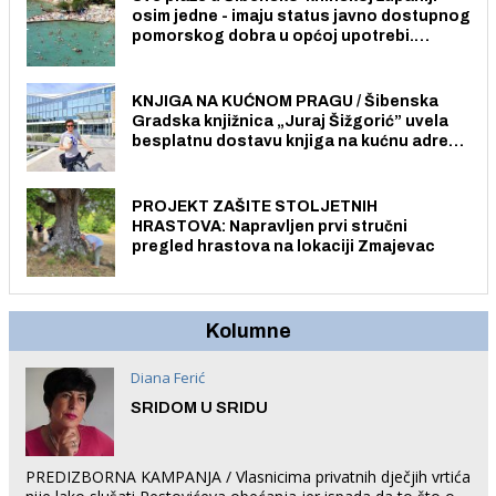
osim jedne - imaju status javno dostupnog
pomorskog dobra u općoj upotrebi.
Pristup je slobodan i besplatan za sve
građane i posjetitelje.
KNJIGA NA KUĆNOM PRAGU / Šibenska
Gradska knjižnica „Juraj Šižgorić” uvela
besplatnu dostavu knjiga na kućnu adresu
električnim biciklom.
PROJEKT ZAŠITE STOLJETNIH
HRASTOVA: Napravljen prvi stručni
pregled hrastova na lokaciji Zmajevac
Kolumne
Diana Ferić
SRIDOM U SRIDU
PREDIZBORNA KAMPANJA / Vlasnicima privatnih dječjih vrtića