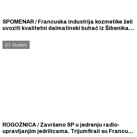
SPOMENAR / Francuska industrija kozmetike želi
uvoziti kvalitetni dalmatinski buhač iz Šibenika,
ali je Šibenik od posla odustao jer nema radne
snage za branje buhača.
07. Studeni
ROGOZNICA / Završeno SP u jedrenju radio-
upravljanjim jedrilicama. Trijumfirali su Francuzi.