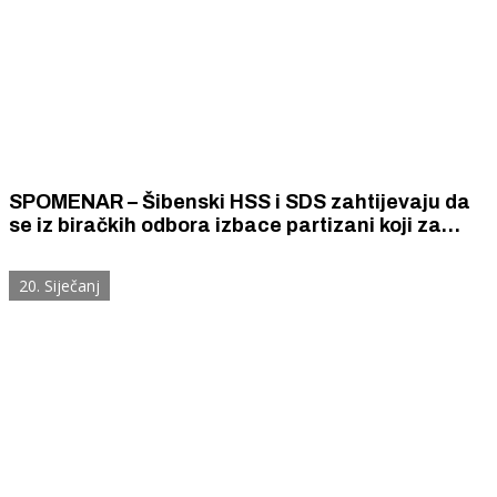
SPOMENAR – Šibenski HSS i SDS zahtijevaju da
se iz biračkih odbora izbace partizani koji za
novac ili osobne privilegije djeluju u korist drugih
stranaka.
20. Siječanj