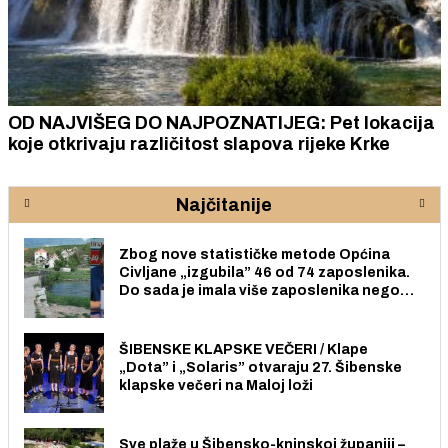
OD NAJVIŠEG DO NAJPOZNATIJEG: Pet lokacija
koje otkrivaju različitost slapova rijeke Krke
Najčitanije
Zbog nove statističke metode Općina
Civljane „izgubila” 46 od 74 zaposlenika.
Do sada je imala više zaposlenika nego
radno sposobnih osoba među svojih 170
stanovnika.
ŠIBENSKE KLAPSKE VEČERI / Klape
„Dota” i „Solaris” otvaraju 27. Šibenske
klapske večeri na Maloj loži
Sve plaže u Šibensko-kninskoj županiji –