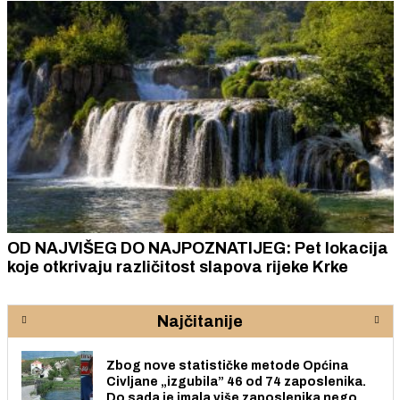
OD NAJVIŠEG DO NAJPOZNATIJEG: Pet lokacija
koje otkrivaju različitost slapova rijeke Krke
Najčitanije
Zbog nove statističke metode Općina
Civljane „izgubila” 46 od 74 zaposlenika.
Do sada je imala više zaposlenika nego