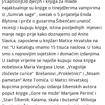
[/caption]Od dječjih i knjiga za mlade
najaktualnije su knjige o tinejdžerima vampirima
iz „Sumrak sage“ , svezak o 5 prijatelja Enida
Blytona i priče o gusarima.Šibenčani unatoč
recesiji i kupuju knjige, istina posljednjih mjeseci
manje nego prije kako doznajemo od Anite
Slavica, zaposlene u knjižari Matice Hrvatske na
rivi: "U katalogu imamo 15 tisuća naslova. U toku
smo s najnovijim svjetskim i domaćim izdanjima.
U zadnje vrijeme se najviše kupuju nova knjiga
nobelovca Maria Vargasa Llose, „Vragolije
zločeste curice“ Brešanovi „Prokletnici“ i „Nisam
pametan“ Ante Tomića. U Matici Hrvatskoj
kupcima preporučuju izdanja šibenskih autora
poput knjige „Gore ne može“ Marijane Perinić i
„Stari Šibenik: Kalama, skala i butama“ Milivoja