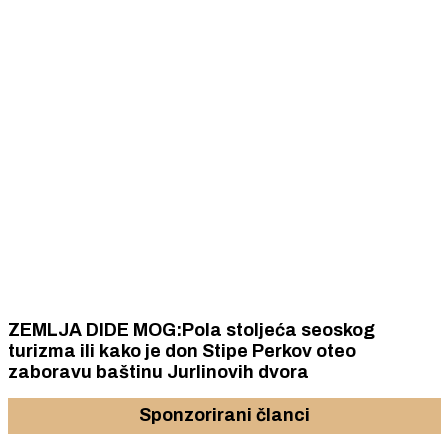
ZEMLJA DIDE MOG:Pola stoljeća seoskog
turizma ili kako je don Stipe Perkov oteo
zaboravu baštinu Jurlinovih dvora
Sponzorirani članci