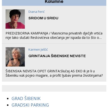
Kolumne
Diana Ferić
SRIDOM U SRIDU
PREDIZBORNA KAMPANJA / Vlasnicima privatnih dječjih vrtića
nije lako slušati Restovićeva obećanja jer ispada da to što oni
rade u Šibeniku ne postoji
Karmen Jelčić
GRINTANJA ŠIBENSKE NEVISTE
ŠIBENSKA NEVISTA OPET GRINTA:Slučaj AS EKO ili je li u
Šibeniku vuk pojeo magare, a profit ljubav prema životinjama?
GRAD ŠIBENIK
GRADSKI PARKING