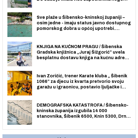
radno sposobnih osoba među svojih 170
stanovnika.
Sve plaže u Šibensko-kninskoj županiji –
osim jedne - imaju status javno dostupnog
pomorskog dobra u općoj upotrebi.
Pristup je slobodan i besplatan za sve
građane i posjetitelje.
KNJIGA NA KUĆNOM PRAGU / Šibenska
Gradska knjižnica „Juraj Šižgorić” uvela
besplatnu dostavu knjiga na kućnu adresu
električnim biciklom.
Ivan Zoričić, trener Karate kluba „ Šibenik
1066” za djecu iz kvarta pretvorio svoju
garažu u igraonicu, postavio ljuljačke i
trampolin i organizirao dječje ljetno kino.
DEMOGRAFSKA KATASTROFA / Šibensko-
kninska županija izgubila 14 000
stanovnika, Šibenik 6500, Knin 5300, Drniš
1758, Skradin 625, Vodice 275...