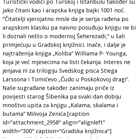
Turistički vodiči po Turskoj i Istanbulu također su
jako čitani kao i arapska knjiga bajki 1001 noć.
"Čitatelji vjerojatno misle da je serija rađena po
arapskom klasiku pa naivno posuđuju knjigu ne bi
li doznali nešto o modernoj Šeherezadi," u šali
primjećuju u Gradskoj knjižnici. Inače, i dalje je
najtraženija knjiga „Koliba“ Williama P- Younga,
koja je već mjesecima na listi čekanja. Interes ne
jenjava ni za trilogiju švedskog pisca Stiega
Larssona i Tomićevo „Čudo u Poskokovoj dragi“.
Naše sugrađane također zanimaju priče iz
povijesti starog Šibenika pa svaki dan dobiju
mnoštvo upita za knjigu „Kalama, skalama i
butama“ Milivoja Zenića.[caption
id="attachment_2958" align="alignleft"
width="300" caption="Gradska knjižnica"]