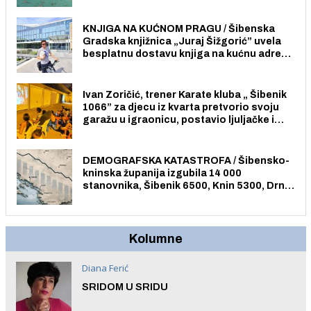
Pristup je slobodan i besplatan za sve
građane i posjetitelje.
KNJIGA NA KUĆNOM PRAGU / Šibenska
Gradska knjižnica „Juraj Šižgorić” uvela
besplatnu dostavu knjiga na kućnu adresu
električnim biciklom.
Ivan Zoričić, trener Karate kluba „ Šibenik
1066” za djecu iz kvarta pretvorio svoju
garažu u igraonicu, postavio ljuljačke i
trampolin i organizirao dječje ljetno kino.
DEMOGRAFSKA KATASTROFA / Šibensko-
kninska županija izgubila 14 000
stanovnika, Šibenik 6500, Knin 5300, Drniš
1758, Skradin 625, Vodice 275...
Kolumne
Diana Ferić
SRIDOM U SRIDU