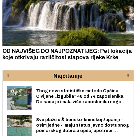
OD NAJVIŠEG DO NAJPOZNATIJEG: Pet lokacija
koje otkrivaju različitost slapova rijeke Krke
Najčitanije
Zbog nove statističke metode Općina
Civljane „izgubila” 46 od 74 zaposlenika.
Do sada je imala više zaposlenika nego
radno sposobnih osoba među svojih 170
stanovnika.
Sve plaže u Šibensko-kninskoj županiji –
osim jedne - imaju status javno dostupnog
pomorskog dobra u općoj upotrebi.