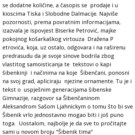
se dodatne količine, a časopis se prodaje i u
kioscima Tiska i Slobodne Dalmacije. Najviše
pozornosti, prema povratnim informacijama,
izazvala je ispovjest Biserke Petrović, majke
pokojnog košarkaškog virtouza Dražena P
etrovića, koja, uz ostalo, odgovara i na raširenu
predrasudu da je svoje sinove bodrila zbog
vlastitog samoisticanja te tekstovi o kapi
šibenkinji i načinima na koje Šibenčani, ponosni
na svoj grad, apliciraju njezine ornamente. Tu je i
tekst o uspješnim generacijama šibenske
Gimnazije, razgovor sa Šibenčaninom
Aleksandrom Sašom Ljahnickym o tomu što bi sve
Šibenik vrlo jednostavno mogao biti i još puno
toga. Uostalom, najbolje je da sve to pročitajte
sami u novom broju "Šibenik tima"