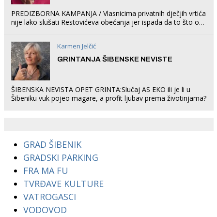
PREDIZBORNA KAMPANJA / Vlasnicima privatnih dječjih vrtića
nije lako slušati Restovićeva obećanja jer ispada da to što oni
rade u Šibeniku ne postoji
Karmen Jelčić
GRINTANJA ŠIBENSKE NEVISTE
ŠIBENSKA NEVISTA OPET GRINTA:Slučaj AS EKO ili je li u
Šibeniku vuk pojeo magare, a profit ljubav prema životinjama?
GRAD ŠIBENIK
GRADSKI PARKING
FRA MA FU
TVRĐAVE KULTURE
VATROGASCI
VODOVOD