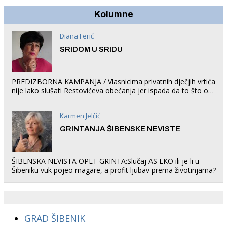
Kolumne
Diana Ferić
SRIDOM U SRIDU
PREDIZBORNA KAMPANJA / Vlasnicima privatnih dječjih vrtića
nije lako slušati Restovićeva obećanja jer ispada da to što oni
rade u Šibeniku ne postoji
Karmen Jelčić
GRINTANJA ŠIBENSKE NEVISTE
ŠIBENSKA NEVISTA OPET GRINTA:Slučaj AS EKO ili je li u
Šibeniku vuk pojeo magare, a profit ljubav prema životinjama?
GRAD ŠIBENIK