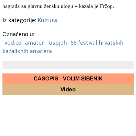
nagrada za glavnu žensku ulogu – kazala je Fržop.
Iz kategorije:
Kultura
Označeno u:
vodice
amateri
uspjeh
66 festival hrvatskih
kazalisnih amatera
ČASOPIS - VOLIM ŠIBENIK
Video