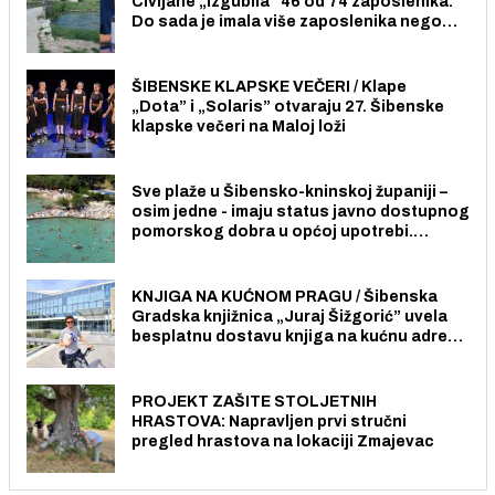
Civljane „izgubila” 46 od 74 zaposlenika.
Do sada je imala više zaposlenika nego
radno sposobnih osoba među svojih 170
stanovnika.
ŠIBENSKE KLAPSKE VEČERI / Klape
„Dota” i „Solaris” otvaraju 27. Šibenske
klapske večeri na Maloj loži
Sve plaže u Šibensko-kninskoj županiji –
osim jedne - imaju status javno dostupnog
pomorskog dobra u općoj upotrebi.
Pristup je slobodan i besplatan za sve
građane i posjetitelje.
KNJIGA NA KUĆNOM PRAGU / Šibenska
Gradska knjižnica „Juraj Šižgorić” uvela
besplatnu dostavu knjiga na kućnu adresu
električnim biciklom.
PROJEKT ZAŠITE STOLJETNIH
HRASTOVA: Napravljen prvi stručni
pregled hrastova na lokaciji Zmajevac