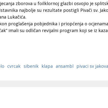
a
canja zborova u foilklornoj glazbi osvojio je splits
tavnika najbolje su rezultate postigli Pivači sv. Jako
ana Lukačića.
kon proglašenja pobjednika i priopćenja o ocjenama
čak” imali su odličan revijalni program koji se iz kaza
lo
cvrcak
sibenik
klapa
ansambl
pivaci sv jakov