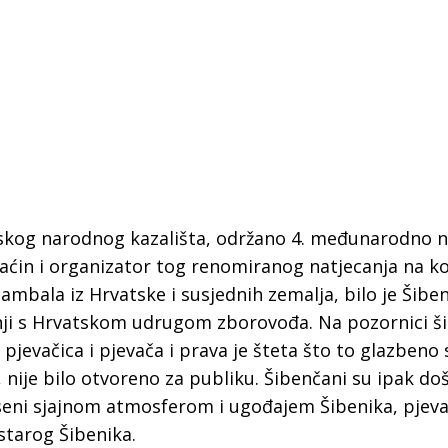
tskog narodnog kazališta, održano 4. međunarodno n
aćin i organizator tog renomiranog natjecanja na k
ambala iz Hrvatske i susjednih zemalja, bilo je Šibe
nji s Hrvatskom udrugom zborovođa. Na pozornici š
 pjevačica i pjevača i prava je šteta što to glazbeno s
nije bilo otvoreno za publiku. Šibenčani su ipak doš
 Krke iz prve ruke -
Šibenik spreman za dol
seni sjajnom atmosferom i ugođajem Šibenika, pjeval
ostel Titius u
električnih autobusa: i
starog Šibenika.
NP Krka u
12 punionica na kolodvo