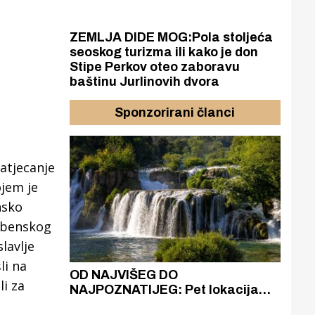
ZEMLJA DIDE MOG:Pola stoljeća
seoskog turizma ili kako je don
Stipe Perkov oteo zaboravu
baštinu Jurlinovih dvora
Sponzorirani članci
atjecanje
ojem je
nsko
ibenskog
lavlje
li na
azak
OD NAJVIŠEG DO
ZA
i za
zgrađeno
NAJPOZNATIJEG: Pet lokacija
AKA
ru
koje otkrivaju različitost slapova
isku