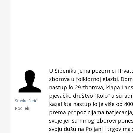
U Šibeniku je na pozornici Hrva
zborova u folklornoj glazbi. Dom
nastupilo 29 zborova, klapa i ans
pjevačko društvo "Kolo" u surad
Stanko Ferić
kazališta nastupilo je više od 400
Podijeli:
prema propozicijama natjecanja, 
Gornji tok
svoje jer su mnogi zborovi pone
Otkrijte h
svoju dušu na Poljani i trgovima 
edukativnom kampusu 