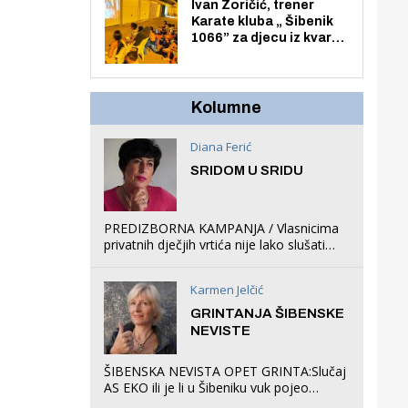
Zmajevac
Ivan Zoričić, trener
Karate kluba „ Šibenik
1066” za djecu iz kvarta
pretvorio svoju garažu
u igraonicu, postavio
ljuljačke i trampolin i
organizirao dječje
Kolumne
ljetno kino.
Diana Ferić
SRIDOM U SRIDU
PREDIZBORNA KAMPANJA / Vlasnicima
privatnih dječjih vrtića nije lako slušati
Restovićeva obećanja jer ispada da to
što oni rade u Šibeniku ne postoji
Karmen Jelčić
GRINTANJA ŠIBENSKE
NEVISTE
ŠIBENSKA NEVISTA OPET GRINTA:Slučaj
AS EKO ili je li u Šibeniku vuk pojeo
magare, a profit ljubav prema