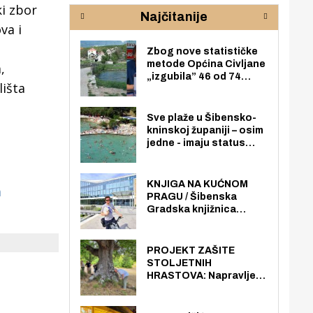
rijeke Krke
sud
ki zbor
Najčitanije
pod
va i
zaj
Zbog nove statističke
metode Općina Civljane
,
„izgubila” 46 od 74
lišta
zaposlenika. Do sada je
imala više zaposlenika
nego radno sposobnih
Sve plaže u Šibensko-
osoba među svojih 170
kninskoj županiji – osim
stanovnika.
jedne - imaju status
javno dostupnog
pomorskog dobra u
općoj upotrebi. Pristup
KNJIGA NA KUĆNOM
a
je slobodan i besplatan
PRAGU / Šibenska
za sve građane i
Gradska knjižnica
posjetitelje.
„Juraj Šižgorić” uvela
besplatnu dostavu
knjiga na kućnu adresu
PROJEKT ZAŠITE
električnim biciklom.
STOLJETNIH
HRASTOVA: Napravljen
prvi stručni pregled
hrastova na lokaciji