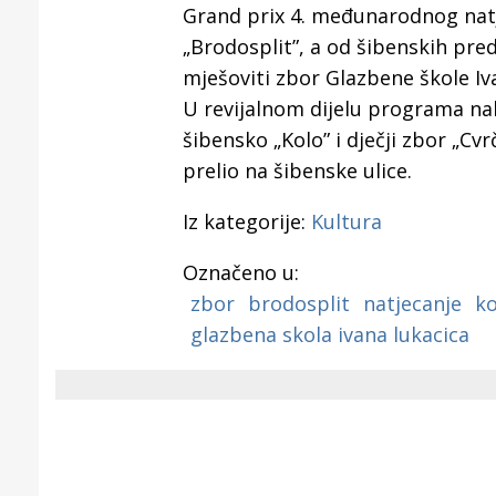
Puljanim
Grand prix 4. međunarodnog natje
„Brodosplit”, a od šibenskih preds
mješoviti zbor Glazbene škole Iv
U revijalnom dijelu programa na
šibensko „Kolo” i dječji zbor „Cvr
prelio na šibenske ulice.
Iz kategorije:
Kultura
Označeno u:
zbor
brodosplit
natjecanje
ko
glazbena skola ivana lukacica