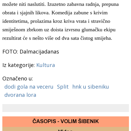
možete niti naslutiti. Izuzetno zabavna radnja, prepuna
obrata i sjajnih likova. Komedija zabune s krivim
identitetima, prolazima kroz kriva vrata i stravično
smiješnom zbrkom uz doista izvrsnu glumačku ekipu
rezultirat će s nešto više od dva sata čistog smijeha.
FOTO: Dalmacijadanas
Iz kategorije:
Kultura
Označeno u:
dodi gola na veceru
Split
hnk u sibeniku
dvorana lora
ČASOPIS - VOLIM ŠIBENIK