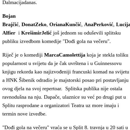
Dalmacijadanas.
Bojan
Brajčić
,
Donat
Zeko
,
Oriana
Kunčić
,
Ana
Perković
,
Lucij
Alfier
i
Krešimir
Jelić
još jednom su oduševili splitsku
publiku izvedbom komedije "Dođi gola na večeru".
Riječ je o komediji
Marca
Camolettija
koja je stekla toliku
popularnost u svijetu da je čak uvrštena i u Guinnessovu
knjigu rekorda kao najizvođeniji francuski komad na svijetu
a HNK Šibenik odradio je majstorski posao pri postavljanju
ovog djela na svoj repertoar. Splitska publika nije ostala
ravnodušna na nju. Dapače, ulaznice su već po drugi put u
Splitu rasprodane a organizatori Teatra uz more imaju i
termin nove izvedbe.
"Dođi gola na večeru" vraća se u Split 8. travnja u 20 sati u