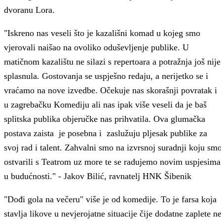
dvoranu Lora.
"Iskreno nas veseli što je kazališni komad u kojeg smo
vjerovali naišao na ovoliko oduševljenje publike. U
matičnom kazalištu ne silazi s repertoara a potražnja još nije
splasnula. Gostovanja se uspješno redaju, a nerijetko se i
vraćamo na nove izvedbe. Očekuje nas skorašnji povratak i
u zagrebačku Komediju ali nas ipak više veseli da je baš
splitska publika objeručke nas prihvatila. Ova glumačka
postava zaista je posebna i zaslužuju pljesak publike za
svoj rad i talent. Zahvalni smo na izvrsnoj suradnji koju sm
ostvarili s Teatrom uz more te se radujemo novim uspjesima
u budućnosti." - Jakov Bilić, ravnatelj HNK Šibenik
"Dođi gola na večeru" više je od komedije. To je farsa koja
stavlja likove u nevjerojatne situacije čije dodatne zaplete n