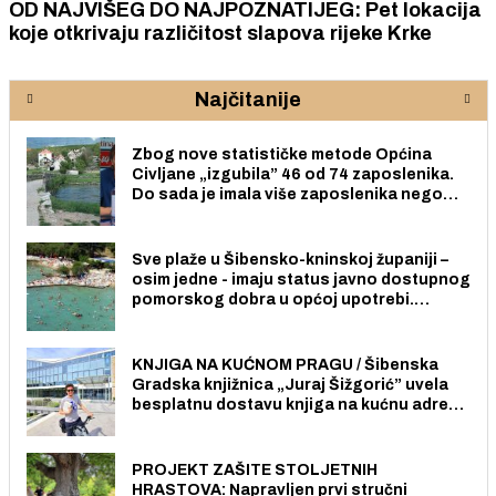
OD NAJVIŠEG DO NAJPOZNATIJEG: Pet lokacija
koje otkrivaju različitost slapova rijeke Krke
Najčitanije
Zbog nove statističke metode Općina
Civljane „izgubila” 46 od 74 zaposlenika.
Do sada je imala više zaposlenika nego
radno sposobnih osoba među svojih 170
stanovnika.
Sve plaže u Šibensko-kninskoj županiji –
osim jedne - imaju status javno dostupnog
pomorskog dobra u općoj upotrebi.
Pristup je slobodan i besplatan za sve
građane i posjetitelje.
KNJIGA NA KUĆNOM PRAGU / Šibenska
Gradska knjižnica „Juraj Šižgorić” uvela
besplatnu dostavu knjiga na kućnu adresu
električnim biciklom.
PROJEKT ZAŠITE STOLJETNIH
HRASTOVA: Napravljen prvi stručni