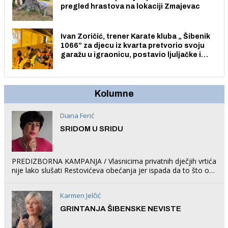
pregled hrastova na lokaciji Zmajevac
Ivan Zoričić, trener Karate kluba „ Šibenik
1066” za djecu iz kvarta pretvorio svoju
garažu u igraonicu, postavio ljuljačke i
trampolin i organizirao dječje ljetno kino.
Kolumne
Diana Ferić
SRIDOM U SRIDU
PREDIZBORNA KAMPANJA / Vlasnicima privatnih dječjih vrtića
nije lako slušati Restovićeva obećanja jer ispada da to što oni
rade u Šibeniku ne postoji
Karmen Jelčić
GRINTANJA ŠIBENSKE NEVISTE